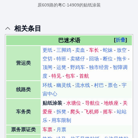
原609路的粤C·14909的贴纸涂装
相关条目
巴迷术语
折叠
更纸
-
三脚鸡
-
卖血
-
车长
-
蛇妹
-
放空
-
空切
-
特班
-
卖猪仔
-
回场
-
断位
-
拖卡
-
营运类
顶闸
-
运凳
-
野鸡车
-
独市经营
-
智障调
度
-
特见
-
包车
-
首航
环线
-
幽灵线
-
流水线
-
村巴
-
票仓
-
宇
线路类
宙中心
贴纸涂装
-
水塘位
-
导航位
-
地铁座
-
关
车务类
爱座
-
拆凳
-
爬头
-
飞机师
-
摇车
-
站站
乐
-
用车限制
票务票证类
车票
-
月票