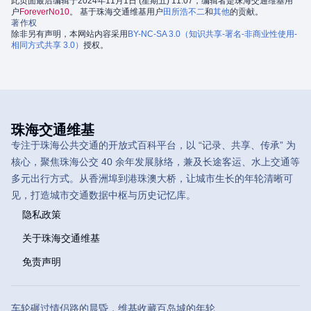
此页面最后编辑于2024年11月1日 (星期五) 11:07，编辑者是珠海交通维基用
户
ForeverNo10
。 基于珠海交通维基用户
田所浩不二
和
其他
的贡献。
著作权
除非另有声明，本网站内容采用
BY-NC-SA 3.0（知识共享-署名-非商业性使用-
相同方式共享 3.0）
授权。
珠海交通维基
专注于珠海公共交通的开放式百科平台，以 “记录、共享、传承” 为
核心，聚焦珠海公交 40 余年发展脉络，兼及长途客运、水上交通等
多元出行方式。从香洲埠到港珠澳大桥，让城市生长的年轮清晰可
见，打造城市交通数据中枢与历史记忆库。
隐私政策
关于珠海交通维基
免责声明
车轮碾过情侣路的晨昏，维基收藏百岛城的年轮