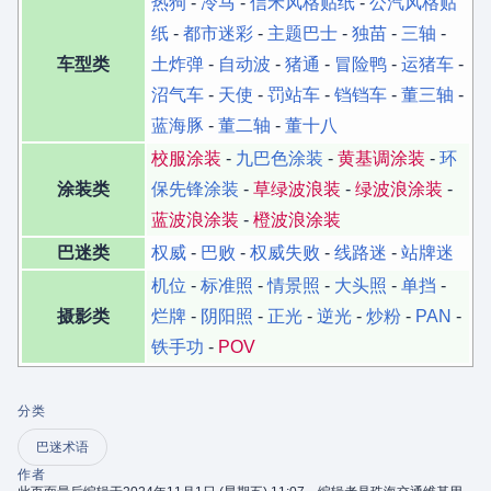
热狗
-
冷马
-
信禾风格贴纸
-
公汽风格贴
纸
-
都市迷彩
-
主题巴士
-
独苗
-
三轴
-
车型类
土炸弹
-
自动波
-
猪通
-
冒险鸭
-
运猪车
-
沼气车
-
天使
-
罚站车
-
铛铛车
-
董三轴
-
蓝海豚
-
董二轴
-
董十八
校服涂装
-
九巴色涂装
-
黄基调涂装
-
环
涂装类
保先锋涂装
-
草绿波浪装
-
绿波浪涂装
-
蓝波浪涂装
-
橙波浪涂装
巴迷类
权威
-
巴败
-
权威失败
-
线路迷
-
站牌迷
机位
-
标准照
-
情景照
-
大头照
-
单挡
-
摄影类
烂牌
-
阴阳照
-
正光
-
逆光
-
炒粉
-
PAN
-
铁手功
-
POV
分类
巴迷术语
作者