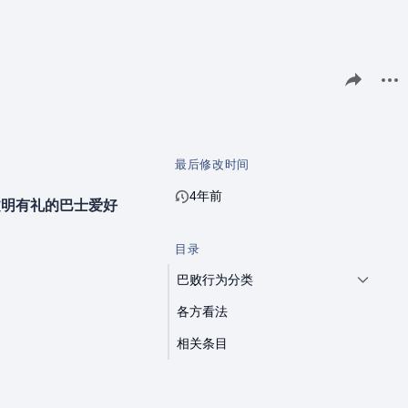
分享此页面
更多
最后修改时间
4年前
个文明有礼的巴士爱好
目录
巴败行为分类
各方看法
相关条目