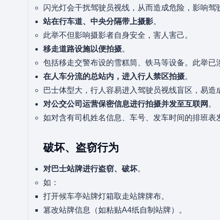
闪光灯会干扰驾驶员视线，从而造成危险，影响驾
站在行车道、中央分隔带上摄影
。
此举不但影响摄影者自身安全，害人害己。
移走道路设施以便拍摄
。
包括移走交警布设的雪糕筒、铁马等设备。此举已
在人车分流的总站内，进入行人禁区拍摄
。
巴士体型大，行人容易进入驾驶员视线盲区，易造
对公交公司运营保密信息进行拍摄并发至互联网
。
如对含有司机姓名信息、车号、发车时间的排班表
破坏、盗窃行为
对巴士站牌进行盗窃、破坏
。
如：
打开候车亭站牌灯箱取走站牌牌布。
篡改站牌信息（如粘贴A4纸自制站牌）。