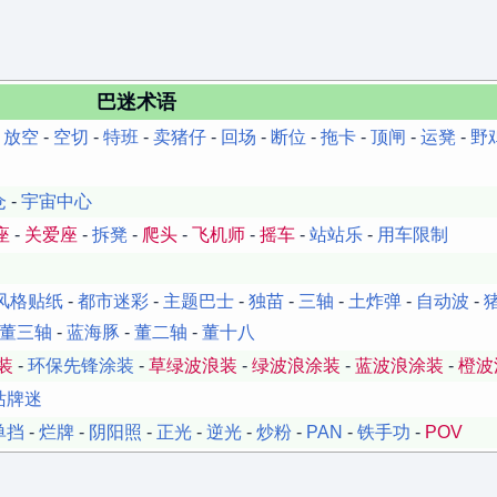
巴迷术语
-
放空
-
空切
-
特班
-
卖猪仔
-
回场
-
断位
-
拖卡
-
顶闸
-
运凳
-
野
仓
-
宇宙中心
座
-
关爱座
-
拆凳
-
爬头
-
飞机师
-
摇车
-
站站乐
-
用车限制
风格贴纸
-
都市迷彩
-
主题巴士
-
独苗
-
三轴
-
土炸弹
-
自动波
-
董三轴
-
蓝海豚
-
董二轴
-
董十八
装
-
环保先锋涂装
-
草绿波浪装
-
绿波浪涂装
-
蓝波浪涂装
-
橙波
站牌迷
单挡
-
烂牌
-
阴阳照
-
正光
-
逆光
-
炒粉
-
PAN
-
铁手功
-
POV