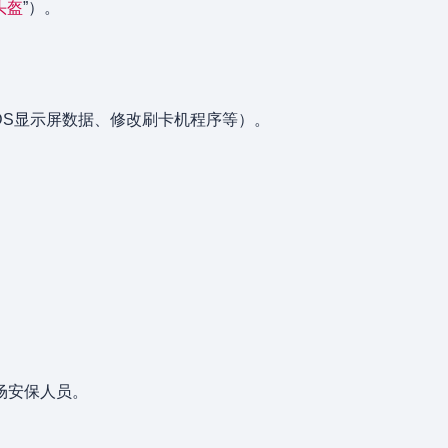
头盔
”）。
DS显示屏数据、修改刷卡机程序等）。
场安保人员。
。