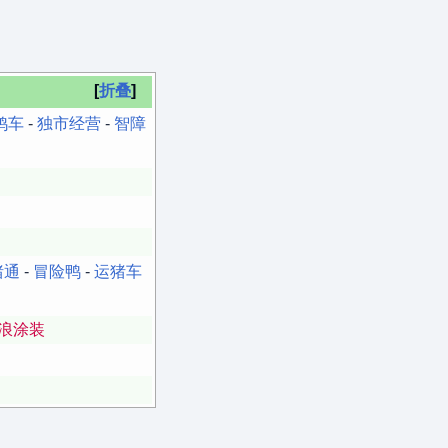
折叠
鸡车
-
独市经营
-
智障
猪通
-
冒险鸭
-
运猪车
浪涂装