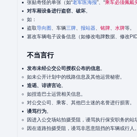
张贴奇怪的单张（如“
老军医海报
”、“
乘车必须佩戴
对车厢设备进行盗窃、破坏
。
如：
盗取
导向图
、车辆
三牌
、
报站器
、
铭牌
、
水牌
等。
篡改车辆电子设备信息（如修改电牌数据、修改PI
不当言行
发布未经公交公司授权公布的信息
。
如未公开计划中的线路信息及其他运营秘密。
造谣、诽谤言论
。
如捏造巴士运营相关信息。
对公交公司、乘客、其他巴士迷的名誉进行损害。
谩骂行为
。
因进入公交场站拍摄受阻，谩骂执行保安职务的站
因在道路拍摄受阻，谩骂非恶意阻挡的车辆或行人