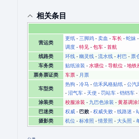
相关条目
更纸
-
三脚鸡
-
卖血
-
车长
-
蛇妹
营运类
调度
-
特见
-
包车
-
首航
线路类
环线
-
幽灵线
-
流水线
-
村巴
-
票
车务类
贴纸涂装
-
水塘位
-
导航位
-
地铁
票务票证类
车票
-
月票
热狗
-
冷马
-
信禾风格贴纸
-
公汽
车型类
-
沼气车
-
天使
-
罚站车
-
铛铛车
-
涂装类
校服涂装
-
九巴色涂装
-
黄基调涂
巴迷类
权威
-
巴败
-
权威失败
-
线路迷
-
摄影类
机位
-
标准照
-
情景照
-
大头照
-