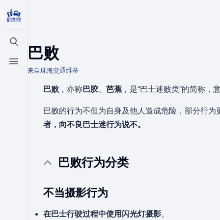
打开/关闭搜索
巴败
打开/关闭菜单
来自珠海交通维基
巴败
，亦称
巴胶
、
芭蕉
，是“巴士迷败类”的简称，
巴败的行为不但为自身及他人造成危险，部分行为
者，向不良巴士迷行为说不。
巴败行为分类
不当摄影行为
在巴士行驶过程中使用闪光灯摄影
。