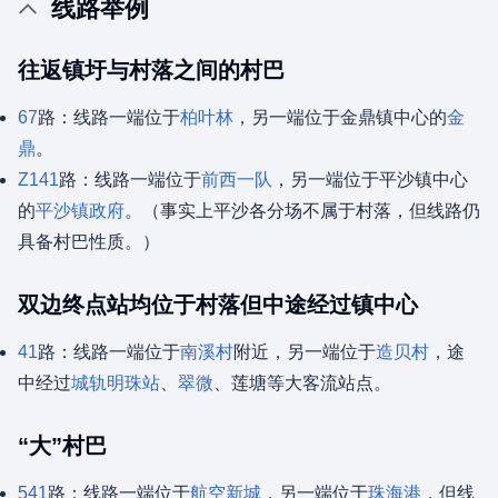
线路举例
往返镇圩与村落之间的村巴
67
路：线路一端位于
柏叶林
，另一端位于金鼎镇中心的
金
鼎
。
Z141
路：线路一端位于
前西一队
，另一端位于平沙镇中心
的
平沙镇政府
。（事实上平沙各分场不属于村落，但线路仍
具备村巴性质。）
双边终点站均位于村落但中途经过镇中心
41
路：线路一端位于
南溪村
附近，另一端位于
造贝村
，途
中经过
城轨明珠站
、
翠微
、莲塘等大客流站点。
“大”村巴
541
路：线路一端位于
航空新城
，另一端位于
珠海港
，但线