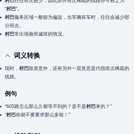
村巴
往往班次较少，因此部分班次稀疏的线路亦可称之为
“
村巴
”。
村巴
服务区域一般较为偏远，当车辆坏车时，往往会减少部
分班次。
村巴
常出现偷班减班的情况。
词义转换
现时，
村巴
除原意外，还有另外一层意思是代指班次稀疏的
线路。
例句
“605路怎么那么久都等不到的？是不是
村巴
来的？”
“
村巴
你就不要要求那么多啦！”