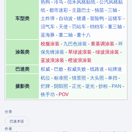
热狗
-
冷马
-
信禾风格贴纸
-
公汽风格贴
纸
-
都市迷彩
-
主题巴士
-
独苗
-
三轴
-
车型类
土炸弹
-
自动波
-
猪通
-
冒险鸭
-
运猪车
-
沼气车
-
天使
-
罚站车
-
铛铛车
-
董三轴
-
蓝海豚
-
董二轴
-
董十八
校服涂装
-
九巴色涂装
-
黄基调涂装
-
环
涂装类
保先锋涂装
-
草绿波浪装
-
绿波浪涂装
-
蓝波浪涂装
-
橙波浪涂装
巴迷类
权威
-
巴败
-
权威失败
-
线路迷
-
站牌迷
机位
-
标准照
-
情景照
-
大头照
-
单挡
-
摄影类
烂牌
-
阴阳照
-
正光
-
逆光
-
炒粉
-
PAN
-
铁手功
-
POV
分类
巴迷术语
作者