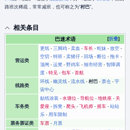
路班次稀疏，常常减班，也可称之为“
村巴
”。
相关条目
巴迷术语
折叠
更纸
-
三脚鸡
-
卖血
-
车长
-
蛇妹
-
放空
-
空切
-
特班
-
卖猪仔
-
回场
-
断位
-
拖卡
-
营运类
顶闸
-
运凳
-
野鸡车
-
独市经营
-
智障调
度
-
特见
-
包车
-
首航
环线
-
幽灵线
-
流水线
-
村巴
-
票仓
-
宇
线路类
宙中心
贴纸涂装
-
水塘位
-
导航位
-
地铁座
-
关
车务类
爱座
-
拆凳
-
爬头
-
飞机师
-
摇车
-
站站
乐
-
用车限制
票务票证类
车票
-
月票