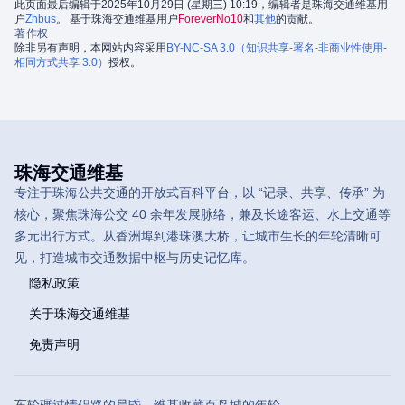
此页面最后编辑于2025年10月29日 (星期三) 10:19，编辑者是珠海交通维基用
户
Zhbus
。 基于珠海交通维基用户
ForeverNo10
和
其他
的贡献。
著作权
除非另有声明，本网站内容采用
BY-NC-SA 3.0（知识共享-署名-非商业性使用-
相同方式共享 3.0）
授权。
珠海交通维基
专注于珠海公共交通的开放式百科平台，以 “记录、共享、传承” 为
核心，聚焦珠海公交 40 余年发展脉络，兼及长途客运、水上交通等
多元出行方式。从香洲埠到港珠澳大桥，让城市生长的年轮清晰可
见，打造城市交通数据中枢与历史记忆库。
隐私政策
关于珠海交通维基
免责声明