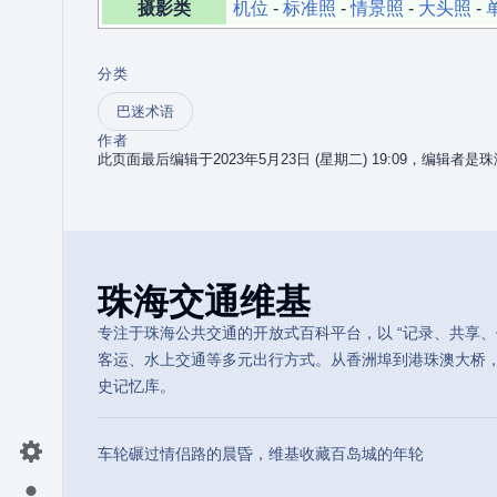
摄影类
机位
-
标准照
-
情景照
-
大头照
-
分类
巴迷术语
作者
此页面最后编辑于2023年5月23日 (星期二) 19:09，编辑者
珠海交通维基
专注于珠海公共交通的开放式百科平台，以 “记录、共享、传
客运、水上交通等多元出行方式。从香洲埠到港珠澳大桥
史记忆库。
车轮碾过情侣路的晨昏，维基收藏百岛城的年轮
切换首选项菜单