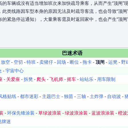
的车辆或没有适当增加班次来加快疏导乘客，从而产生“顶闸”
此类线路因车型本身的原因无法及时疏导客流，也会导致“顶闸
的紧急停运通知），大量乘客需及时返回家中，也会产生“顶闸
巴迷术语
-
放空
-
空切
-
特班
-
卖猪仔
-
回场
-
断位
-
拖卡
-
顶闸
-
运凳
-
野
仓
-
宇宙中心
座
-
关爱座
-
拆凳
-
爬头
-
飞机师
-
摇车
-
站站乐
-
用车限制
风格贴纸
-
都市迷彩
-
主题巴士
-
独苗
-
三轴
-
土炸弹
-
自动波
-
装
-
环保先锋涂装
-
草绿波浪装
-
绿波浪涂装
-
蓝波浪涂装
-
橙波
站牌迷