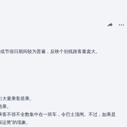
分享此页面
更多
期或节假日期间较为普遍，反映个别线路客量庞大。
引大量乘客搭乘。
结果。
乘客不得不全数集中在一班车，令巴士顶闸。不过，如果是
假运凳”的现象。