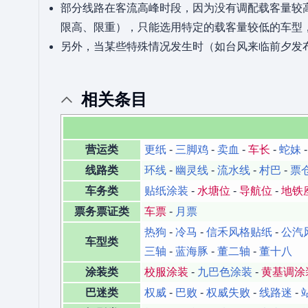
部分线路在客流高峰时段，因为没有调配载客量较高
限高、限重），只能选用特定的载客量较低的车型，
另外，当某些特殊情况发生时（如台风来临前夕发布
相关条目
营运类
更纸
-
三脚鸡
-
卖血
-
车长
-
蛇妹
线路类
环线
-
幽灵线
-
流水线
-
村巴
-
票
车务类
贴纸涂装
-
水塘位
-
导航位
-
地铁
票务票证类
车票
-
月票
热狗
-
冷马
-
信禾风格贴纸
-
公汽
车型类
三轴
-
蓝海豚
-
董二轴
-
董十八
涂装类
校服涂装
-
九巴色涂装
-
黄基调涂
巴迷类
权威
-
巴败
-
权威失败
-
线路迷
-