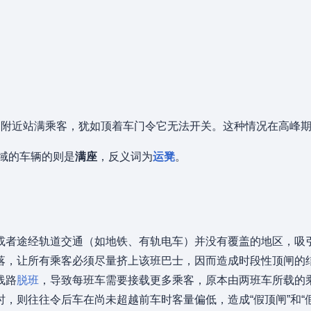
门附近站满乘客，犹如顶着车门令它无法开关。这种情况在高峰
区域的车辆的则是
满座
，反义词为
运凳
。
或者途经轨道交通（如地铁、有轨电车）并没有覆盖的地区，吸
落，让所有乘客必须尽量挤上该班巴士，因而造成时段性顶闸的
线路
脱班
，导致每班车需要接载更多乘客，原本由两班车所载的
时，则往往令后车在尚未超越前车时客量偏低，造成“假顶闸”和“