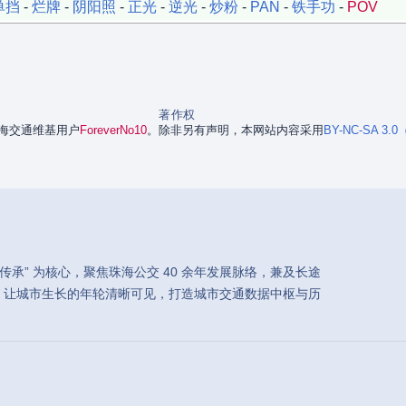
单挡
-
烂牌
-
阴阳照
-
正光
-
逆光
-
炒粉
-
PAN
-
铁手功
-
POV
著作权
是珠海交通维基用户
ForeverNo10
。
除非另有声明，本网站内容采用
BY-NC-SA 
承” 为核心，聚焦珠海公交 40 余年发展脉络，兼及长途
，让城市生长的年轮清晰可见，打造城市交通数据中枢与历