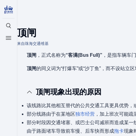
打开/关闭搜索
顶闸
打开/关闭菜单
来自珠海交通维基
顶闸
，正式名称为
“客满(Bus Full)”
，是指车辆车
顶闸
的同义词为“打爆车”或“沙丁鱼”，而不设站立
顶闸现象出现的原因
该线路比其他相互替代的公共交通工具更具优势，
部分线路由于在某地区
独市经营
，加上班次可能疏
部分时段因交通堵塞、或巴士公司减班而造成某一
由于路面堵车导致前车慢、后车快而形成
拖卡
现象