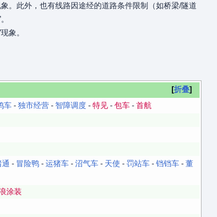
现象。此外，也有线路因途经的道路条件限制（如桥梁/隧道
”。
”现象。
折叠
鸡车
-
独市经营
-
智障调度
-
特见
-
包车
-
首航
猪通
-
冒险鸭
-
运猪车
-
沼气车
-
天使
-
罚站车
-
铛铛车
-
董
浪涂装