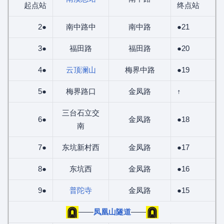
起点站
终点站
2●
南中路中
南中路
●21
3●
福田路
福田路
●20
4●
云顶澜山
梅界中路
●19
5●
梅界路口
金凤路
↑
三台石立交
6●
金凤路
●18
南
7●
东坑新村西
金凤路
●17
8●
东坑西
金凤路
●16
9●
普陀寺
金凤路
●15
——
凤凰山隧道
——