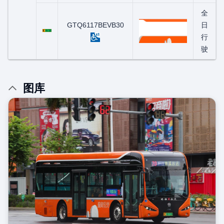
全
粤C00738D
GTQ6117BEVB30
日
行
驶
图库