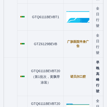
全
粤C07517D
日
GTQ6111BEVBT1
行
驶
全
粤C07879D
日
广肤医院半身广
GTZ6129BEVB
告
行
驶
早
晚
GTQ6111BEVBT20
粤C00575D
高
（第1批次，黄飘带
诺贝尔口腔
峰
涂装）
行
驶
全
GTQ6111BEVBT20
粤C00589D
日