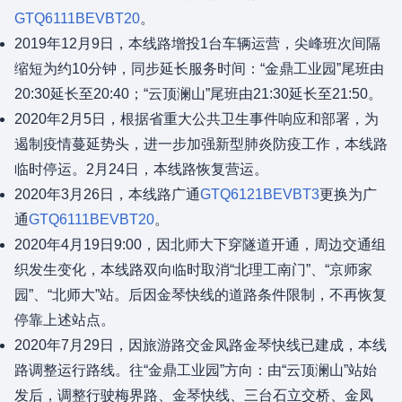
GTQ6111BEVBT20
。
2019年12月9日，本线路增投1台车辆运营，尖峰班次间隔
缩短为约10分钟，同步延长服务时间：“金鼎工业园”尾班由
20:30延长至20:40；“云顶澜山”尾班由21:30延长至21:50。
2020年2月5日，根据省重大公共卫生事件响应和部署，为
遏制疫情蔓延势头，进一步加强新型肺炎防疫工作，本线路
临时停运。2月24日，本线路恢复营运。
2020年3月26日，本线路广通
GTQ6121BEVBT3
更换为广
通
GTQ6111BEVBT20
。
2020年4月19日9:00，因北师大下穿隧道开通，周边交通组
织发生变化，本线路双向临时取消“北理工南门”、“京师家
园”、“北师大”站。后因金琴快线的道路条件限制，不再恢复
停靠上述站点。
2020年7月29日，因旅游路交金凤路金琴快线已建成，本线
路调整运行路线。往“金鼎工业园”方向：由“云顶澜山”站始
发后，调整行驶梅界路、金琴快线、三台石立交桥、金凤