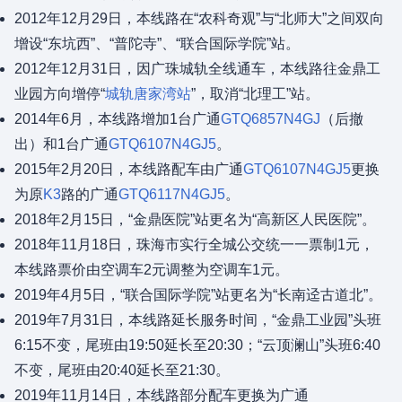
2012年12月29日，本线路在“农科奇观”与“北师大”之间双向
增设“东坑西”、“普陀寺”、“联合国际学院”站。
2012年12月31日，因广珠城轨全线通车，本线路往金鼎工
业园方向增停“
城轨唐家湾站
”，取消“北理工”站。
2014年6月，本线路增加1台广通
GTQ6857N4GJ
（后撤
出）和1台广通
GTQ6107N4GJ5
。
2015年2月20日，本线路配车由广通
GTQ6107N4GJ5
更换
为原
K3
路的广通
GTQ6117N4GJ5
。
2018年2月15日，“金鼎医院”站更名为“高新区人民医院”。
2018年11月18日，珠海市实行全城公交统一一票制1元，
本线路票价由空调车2元调整为空调车1元。
2019年4月5日，“联合国际学院”站更名为“长南迳古道北”。
2019年7月31日，本线路延长服务时间，“金鼎工业园”头班
6:15不变，尾班由19:50延长至20:30；“云顶澜山”头班6:40
不变，尾班由20:40延长至21:30。
2019年11月14日，本线路部分配车更换为广通