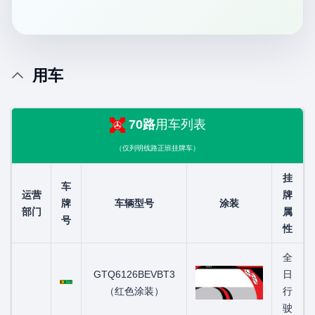
用车
70路
用车列表
（仅列明线路正班挂牌车）
挂
车
运营
牌
牌
车辆型号
涂装
部门
属
号
性
全
粤C01272D
GTQ6126BEVBT3
日
（红色涂装）
行
驶