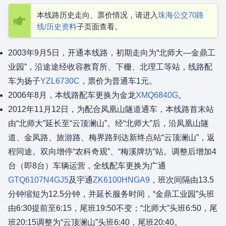
本线路历史走向、票价情况，请进入
珠海公交70路
线/历史资料
子页面查看。
2003年9月5日，开通本线路，初期走向为“北师大—金鼎工
业园”，沿途途经收容教育所、下栅、北理工等站，线路配
车为扬子
YZL6730C
，票价为普通车1元。
2006年8月，本线路配车更换为金龙
XMQ6840G
。
2012年11月12日，为配合凤凰山隧道通车，本线路首末站
由“北师大”延长至“云顶澜山”。经“北师大”后，沿凤凰山隧
道、金凤路、旅游路、梅界路到达新终点站“云顶澜山”，返
程同途。双向增停“农科奇观”、“梅溪牌坊”站。调整后增加4
台（即8台）车辆运营，全线配车更换为广通
GTQ6107N4GJ5
及宇通
ZK6100HNGA9
，班次间隔由13.5
分钟缩短为12.5分钟，并延长服务时间，“金鼎工业园”头班
由6:30提前至6:15，尾班19:50不变；“北师大”头班6:50，尾
班20:15调整为“云顶澜山”头班6:40，尾班20:40。