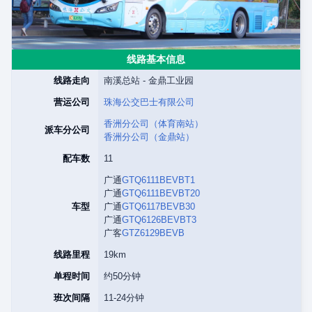
线路基本信息
线路走向
南溪总站 - 金鼎工业园
营运公司
珠海公交巴士有限公司
香洲分公司（体育南站）
派车分公司
香洲分公司（金鼎站）
配车数
11
广通
GTQ6111BEVBT1
广通
GTQ6111BEVBT20
车型
广通
GTQ6117BEVB30
广通
GTQ6126BEVBT3
广客
GTZ6129BEVB
线路里程
19km
单程时间
约50分钟
班次间隔
11-24分钟