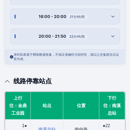
16:00 - 20:00
21分钟/班
20:00 - 21:50
22分钟/班
本时刻表基于网络数据收集，不保证准确性与实时性，请以公交集团当日运
营为准。
线路停靠站点
上行
下行
往：金鼎
站点
位置
往：南溪
工业园
总站
1●
●22
南溪总站
南中路