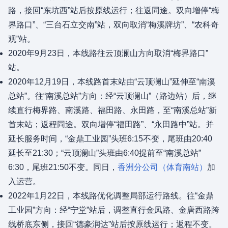
路，接回“东坑西”站后按原线运行；往返同途。双向增停“梅
界路口”、“三台石立交南”站，双向取消“梅溪牌坊”、“农科奇
观”站。
2020年9月23日，本线路往云顶澜山方向取消“梅界路口”
站。
2020年12月19日，本线路首末站由“云顶澜山”延伸至“南溪
总站”。往“南溪总站”方向：经“云顶澜山”（路边站）后，继
续直行梅界路、南溪路、福田路、永田路，至“南溪总站”新
首末站；返程同途。双向增停“福田路”、“永田路中”站。并
延长服务时间，“金鼎工业园”头班6:15不变，尾班由20:40
延长至21:30；“云顶澜山”头班由6:40提前至“南溪总站”
6:30，尾班21:50不变。同日，
香洲分公司（体育南站）
加
入运营。
2022年1月22日，本线路优化调整局部运行路线。往“金鼎
工业园”方向：经“宁堂”站后，调整直行金凤路、金唐西路跨
线桥底东侧，接回“德豪润达”站后按原线运行；返程不变。