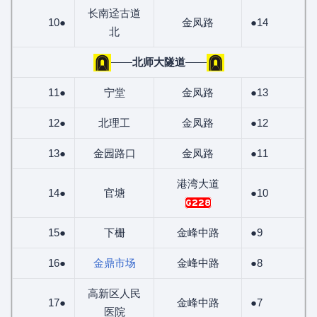
长南迳古道
10●
金凤路
●14
北
——
北师大隧道
——
11●
宁堂
金凤路
●13
12●
北理工
金凤路
●12
13●
金园路口
金凤路
●11
港湾大道
14●
官塘
●10
G228
15●
下栅
金峰中路
●9
16●
金鼎市场
金峰中路
●8
高新区人民
17●
金峰中路
●7
医院