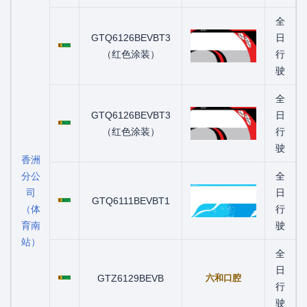
全
粤C03393D
GTQ6126BEVBT3
日
（红色涂装）
行
驶
全
粤C05630D
GTQ6126BEVBT3
日
（红色涂装）
行
驶
香洲
分公
全
司
粤C06107D
日
GTQ6111BEVBT1
（体
行
育南
驶
站）
全
粤C06993D
日
GTZ6129BEVB
六和口腔
行
驶