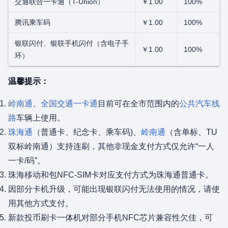
交通联合一卡通（T-Union）
￥1.00
100%
腾讯乘车码
￥1.00
100%
银联闪付、银联手机闪付（含电子手
￥1.00
100%
环）
温馨提示：
岭南通
、
全国交通一卡通
目前可在全市范围内的
公共汽车线
路
车辆上使用。
珠海通
（普通卡、纪念卡、乘车码)、
岭南通
（含单标、TU
双标岭南通）支持连刷，其他非现金支付方式仅允许“一人
一卡/码”。
珠海移动和包NFC-SIM卡对应支付方式为珠海通普通卡。
因部分卡机升级，可能出现银联闪付无法使用的情况，请使
用其他方式支付。
新款投币刷卡一体机对部分手机NFC芯片兼容性欠佳，可