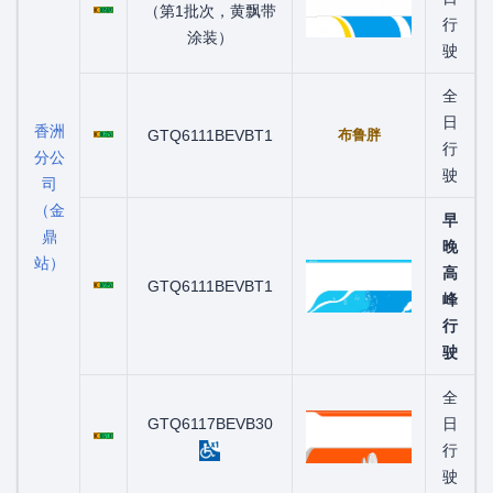
（第1批次，黄飘带
行
涂装）
驶
全
粤C01225D
日
香洲
GTQ6111BEVBT1
布鲁胖
行
分公
驶
司
（金
早
鼎
晚
站）
粤C07095D
高
GTQ6111BEVBT1
峰
行
驶
全
粤C00710D
GTQ6117BEVB30
日
行
驶