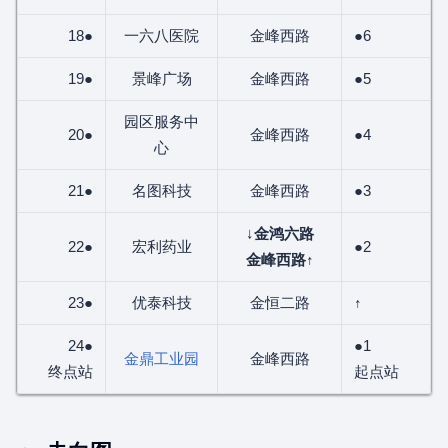
18●
一六八医院
金峰西路
●6
19●
景峰广场
金峰西路
●5
园区服务中
20●
金峰西路
●4
心
21●
名图科技
金峰西路
●3
↓
金鸿六路
22●
宏利药业
●2
金峰西路
↑
23●
优泰科技
金恒二路
↑
24●
●1
金鼎工业园
金峰西路
终点站
起点站