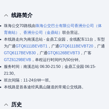
线路简介
珠海公交70路线由
珠海公交巴士有限公司
香洲分公司（体
育南站）
、
香洲分公司（金鼎站）
联合营运。
本线路走向为南溪总站 - 金鼎工业园，全线配车11台，车型
为广通
GTQ6111BEVBT1
，广通
GTQ6111BEVBT20
，广通
GTQ6117BEVB30
，广通
GTQ6126BEVBT3
，广客
GTZ6129BEVB
，单程运行时间约为50分钟。
服务时间：南溪总站 06:30-21:50；金鼎工业园 06:15-
21:30。
班次间隔：11-24分钟一班。
本线路是首条途经凤凰山隧道的常规公交线路。
历史