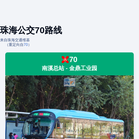
珠海公交70路线
来自珠海交通维基
（重定向自
70
）
70
南溪总站 - 金鼎工业园