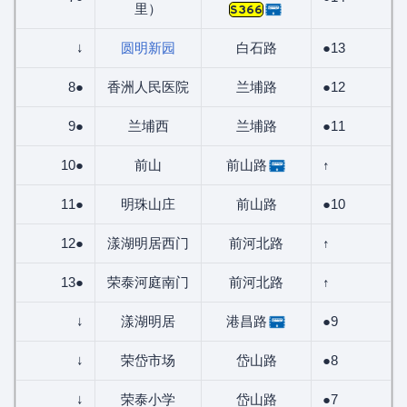
里）
S366
↓
圆明新园
白石路
●13
8●
香洲人民医院
兰埔路
●12
9●
兰埔西
兰埔路
●11
10●
前山
前山路
↑
11●
明珠山庄
前山路
●10
12●
漾湖明居西门
前河北路
↑
13●
荣泰河庭南门
前河北路
↑
↓
漾湖明居
港昌路
●9
↓
荣岱市场
岱山路
●8
↓
荣泰小学
岱山路
●7