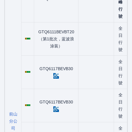
峰
行
驶
全
GTQ6111BEVBT20
粤C08867D
日
（第1批次，蓝波浪
行
涂装）
驶
全
粤C05510D
GTQ6117BEVB30
日
行
驶
全
粤C05515D
GTQ6117BEVB30
日
行
前山
驶
分公
司
全