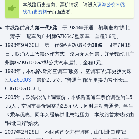
本线路历史走向、票价情况，请进入
珠海公交30路
线/历史资料
子页面查看。
本线路前身为
第一代6路
，于1981年开通，初期走向“拱北
—湾仔”，配车为广州牌GZK643型客车，全程0.6元。
1993年9月30日，第一代6路更改编号为
30路
，同年7月18
日，取消人工售票运作方式，改为无人售票，并全数改用广
州牌GZK6100GA型公共汽车运行，全程1元。
1998年，本线路增设“空调车”服务，“空调车”配车更换为珠
江
GZ6100S
，票价2元/位。“普通车”配车更换为常州长江
CJ6100G1C3H。
2005年，珠海公汽上调票价，本线路普通车票价调整为1.5
元/人，空调车票价调整为2.5元/人，同时启动普通卡、学生
卡乘车优惠。同年为缓解拱北总站压力，本线路首末站改由
“拱北口岸”始发。
2007年2月28日，本线路首次进行调整，由“拱北口岸”出