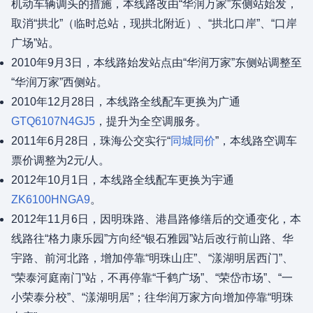
机动车辆调头的措施，本线路改由“华润万家”东侧站始发，
取消“拱北”（临时总站，现拱北附近）、“拱北口岸”、“口岸
广场”站。
2010年9月3日，本线路始发站点由“华润万家”东侧站调整至
“华润万家”西侧站。
2010年12月28日，本线路全线配车更换为广通
GTQ6107N4GJ5
，提升为全空调服务。
2011年6月28日，珠海公交实行“
同城同价
”，本线路空调车
票价调整为2元/人。
2012年10月1日，本线路全线配车更换为宇通
ZK6100HNGA9
。
2012年11月6日，因明珠路、港昌路修缮后的交通变化，本
线路往“格力康乐园”方向经“银石雅园”站后改行前山路、华
宇路、前河北路，增加停靠“明珠山庄”、“漾湖明居西门”、
“荣泰河庭南门”站，不再停靠“千鹤广场”、“荣岱市场”、“一
小荣泰分校”、“漾湖明居”；往华润万家方向增加停靠“明珠