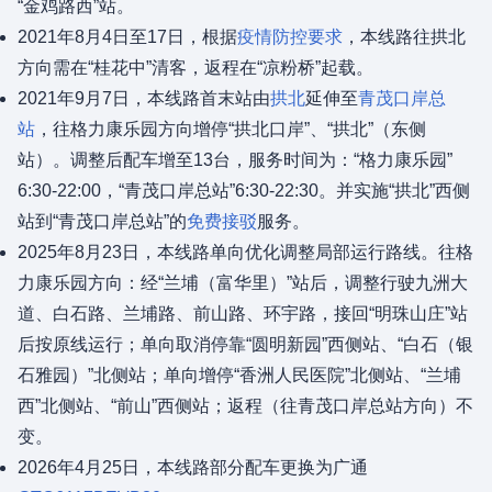
“金鸡路西”站。
2021年8月4日至17日，根据
疫情防控要求
，本线路往拱北
方向需在“桂花中”清客，返程在“凉粉桥”起载。
2021年9月7日，本线路首末站由
拱北
延伸至
青茂口岸总
站
，往格力康乐园方向增停“拱北口岸”、“拱北”（东侧
站）。调整后配车增至13台，服务时间为：“格力康乐园”
6:30-22:00，“青茂口岸总站”6:30-22:30。并实施“拱北”西侧
站到“青茂口岸总站”的
免费接驳
服务。
2025年8月23日，本线路单向优化调整局部运行路线。往格
力康乐园方向：经“兰埔（富华里）”站后，调整行驶九洲大
道、白石路、兰埔路、前山路、环宇路，接回“明珠山庄”站
后按原线运行；单向取消停靠“圆明新园”西侧站、“白石（银
石雅园）”北侧站；单向增停“香洲人民医院”北侧站、“兰埔
西”北侧站、“前山”西侧站；返程（往青茂口岸总站方向）不
变。
2026年4月25日，本线路部分配车更换为广通