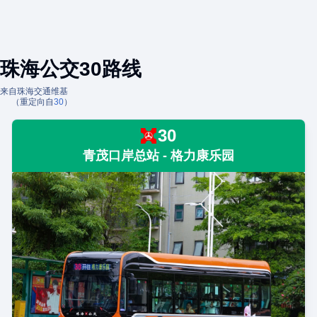
珠海公交30路线
来自珠海交通维基
（重定向自
30
）
30
青茂口岸总站 - 格力康乐园