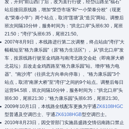
发，开到“前山西门”后，改为直行行驶，经岱山路至“福石”
站后接回原线路，增加“荣岱市场”和“一小荣泰分校”（现更
名“荣泰小学”）两个站点，取消“莲塘”及“造贝”两站。调整后
班次间隔10分钟，服务时间为：“拱北口岸”头班6:30，尾班
21:50；“湾仔”头班6:35，尾班21:50。
2007年8月9日，本线路进行第二次调整，终点站由“湾仔”大
幅截短至“格力康乐园”（原“格力生活区”）。从“拱北口岸”发
车，按原线路行驶至金鸡路与南湾北路交会处（即南屏大桥
北花坛）后改走金鸡西路至“格力康乐园”站。增停“格力电
器”、“南沙湾”（往拱北方向单向停靠）、“格力康乐园”3个
站点，取消“南屏大桥”至“湾仔”之间的9个站点。调整后每日
运营94.5班，班次间隔10分钟，服务时间为：“拱北口岸”头
班6:30，尾班21:30；“格力康乐园”头班6:35，尾班21:30。
2009年10月1日，本线路全线配车更换为宇通
ZK6108HGC
型普通及空调巴士、宇通
ZK6108HGB
型空调巴士。
2010年8月23日，因交管部门实施昌盛路交情侣南路口禁止