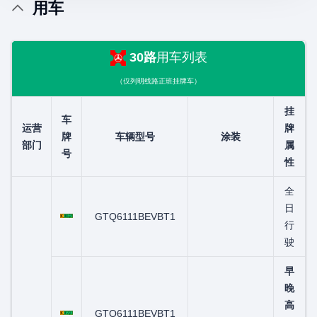
用车
30路
用车列表
（仅列明线路正班挂牌车）
挂
车
运营
牌
牌
车辆型号
涂装
部门
属
号
性
全
粤C00632D
日
GTQ6111BEVBT1
行
驶
早
晚
粤C07761D
高
GTQ6111BEVBT1