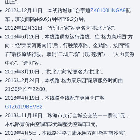
山庄”。
2012年12月11日，本线路增加1台宇通
ZK6100HNGA9
配
车，班次间隔由9.6分钟缩至9.2分钟。
2012年12月31日，“华润万家”站更名为“拱北万家”。
2013年6月26日，本线路调整运行路线。往“格力康乐园”方
向：经“荣泰河庭南门”后，行驶荣泰路、金鸡路，接回“福
石”后按原线行驶。取消“二城广场”（现“莲塘”）、“人力资源
中心”、“造贝”站。
2015年3月10日，“拱北万家”站更名为“拱北”。
2016年2月24日，本线路“格力康乐园”尾班服务时间由
21:30延长至22:00。
2018年4月19日，本线路全线配车更换为广客
GTZ6119BEVB2
。
2018年11月18日，珠海市实行全城公交统一一票制1元，
本线路票价由空调车2元调整为空调车1元。
2019年4月5日，本线路往格力康乐园方向增停“南沙湾”、