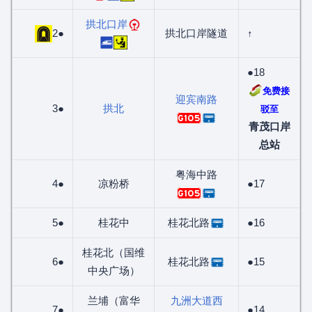
拱北口岸
2●
拱北口岸隧道
↑
●18
免费接
迎宾南路
3●
拱北
驳至
G105
青茂口岸
总站
粤海中路
4●
凉粉桥
●17
G105
5●
桂花中
桂花北路
●16
桂花北（国维
6●
桂花北路
●15
中央广场）
兰埔（富华
九洲大道西
7●
●14