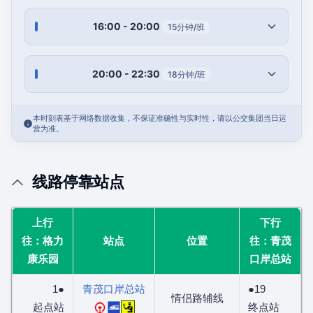
16:00 - 20:00
15分钟/班
20:00 - 22:30
18分钟/班
本时刻表基于网络数据收集，不保证准确性与实时性，请以公交集团当日运
营为准。
线路停靠站点
上行
下行
往：格力
站点
位置
往：青茂
康乐园
口岸总站
1●
青茂口岸总站
●19
情侣路辅线
起点站
终点站