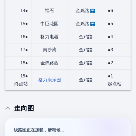
14●
福石
金鸡路
●6
15●
中臣花园
金鸡路
●5
16●
格力电器
金鸡路
●4
17●
南沙湾
金鸡路
●3
18●
金鸡路西
金鸡路
●2
19●
●1
格力康乐园
金鸡路
终点站
起点站
走向图
线路图正在加载，请稍候...