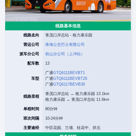
线路基本信息
线路走向
青茂口岸总站 - 格力康乐园
营运公司
珠海公交巴士有限公司
派车分公司
前山分公司（上冲站）
配车数
13
广通
GTQ6111BEVBT1
车型
广通
GTQ6111BEVBT20
广通
GTQ6117BEVB30
青茂口岸总站 → 格力康乐园 13.1km
线路里程
格力康乐园 → 青茂口岸总站 11.6km
单程时间
80分钟
班次间隔
10-24分钟
主要途经
中臣花园、兰埔、桂花中、拱北