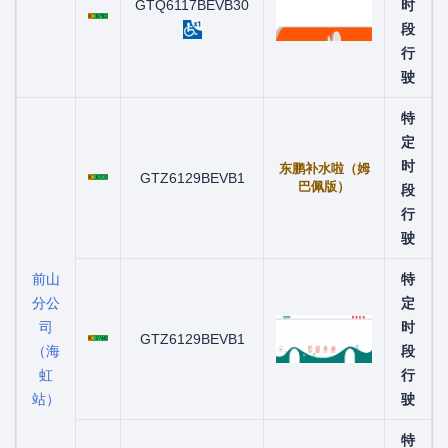
粤C08796D
GTQ6117BEVB30
时
段
行
驶
特
定
粤C06707D
时
东鹏补水啦（姆
GTZ6129BEVB1
巴佩版）
段
行
驶
前山
特
分公
定
司
粤C07744D
时
GTZ6129BEVB1
（海
段
虹
行
站）
驶
特