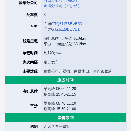
前山分公司（海虹站）
派车分公司
金湾分公司（平沙站）
配车数
6
广通
GTQ6117BEVB30
车型
广客
GTZ6129BEVB1
海虹总站 → 平沙 61.6km
线路里程
平沙 → 海虹总站 63.2km
单程时间
约120分钟
班次间隔
定班发车
主要途经
百货公司、翠微、南屏街口、平沙镇政府
服务时间
早高峰 06:00-11:20
海虹总站
晚高峰 15:45-21:15
早高峰 05:40-11:10
平沙
晚高峰 15:30-21:00
票价票制
票制
无人售票一票制