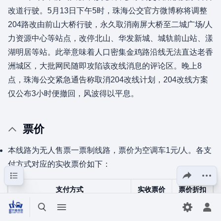
改道行驶。5月13日下午5时，珠海公交官方微博称将调整
204路改由前山大桥行驶，永久取消南屏大桥至二城广场/人
力资源中心等站点，改停北山、华发新城、城轨前山站、漾
湖明居等站。此举意味着人口密集金鸡路沿线无法直达老香
洲城区，大批网民随即攻陷该改线消息的评论区。晚上8
点，珠海公交紧急通告称取消204改线计划，204改线方案
仅公布3小时便撤回，风波得以平息。
票价
本线路为无人售票一票制线路，票价为空调车1元/人。各支
付方式对应的实收票价如下：
目录
分享此页面
更多操
支付方式
实收票价
票价折扣
现金
￥1.00
100%
打开/关闭搜索
打开/关闭菜单
切换首选
打