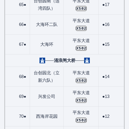
台创园南（连
平东大道
65●
●17
湾四队）
X582
平东大道
66●
大海环二队
●16
X582
平东大道
67●
大海环
●15
X582
——
涌浪闸大桥
——
台创园北（立
平东大道
68●
●14
新六队）
X582
平东大道
69●
兴发公司
●13
X582
平东大道
70●
西海岸花园
●12
X582