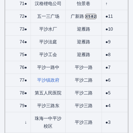
71●
汉格锂电公司
怡景巷
↑
72●
五一三广场
广新路
●11
X582
73●
平沙水厂
迎雁路
●10
74●
平沙法庭
迎雁路
●9
75●
平沙工会
迎雁路
●8
76●
平沙一路中
平沙一路
●7
77●
平沙镇政府
平沙二路
●6
78●
第五人民医院
平沙二路
●5
79●
平沙三路东
平沙三路
●4
珠海一中平沙
↓
平沙三路
●3
校区