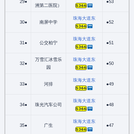
29●
●53
洲第二医院）
S366
珠海大道东
30●
南屏中学
●52
S366
珠海大道东
31●
公交柏宁
●51
S366
万雪汇冰雪乐
珠海大道东
32●
●50
园
S366
珠海大道东
33●
河排
●49
S366
珠海大道东
34●
珠光汽车公司
●48
S366
珠海大道东
35●
广生
●47
S366