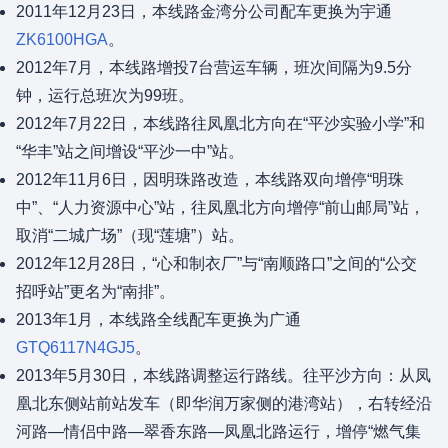
2011年12月23日，本线路金湾分公司配车更换为宇通
ZK6100HGA
。
2012年7月，本线路增投7台营运车辆，班次间隔为9.5分
钟，运行总班次为99班。
2012年7月22日，本线路往凤凰北方向在“平沙实验小学”和
“华丰”站之间增设“平沙一中”站。
2012年11月6日，因明珠路改造，本线路双向增停“明珠
中”、“人力资源中心”站，往凤凰北方向增停“前山邮局”站，
取消“二城广场”（现“莲塘”）站。
2012年12月28日，“心和制衣厂”与“南顺路口”之间的“公交
招呼站”更名为“南排”。
2013年1月，本线路全线配车更换为广通
GTQ6117N4GJ5
。
2013年5月30日，本线路调整运行路线。往平沙方向：从凤
凰北东侧站前站发车（即华润万家侧的港湾站），右转经沿
河路—情侣中路—翠香东路—凤凰北路运行，增停“燃气集