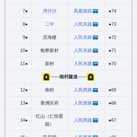
7●
湾仔沙
凤凰南路
●74
8●
二中
人民东路
●73
9●
滨海楼
人民东路
●72
10●
银桦新村
人民东路
●71
11●
新村
人民东路
●70
——
南村隧道
——
12●
南村
人民西路
●69
13●
香洲区府
人民西路
●68
红山（仁恒星
14●
人民西路
●67
园）