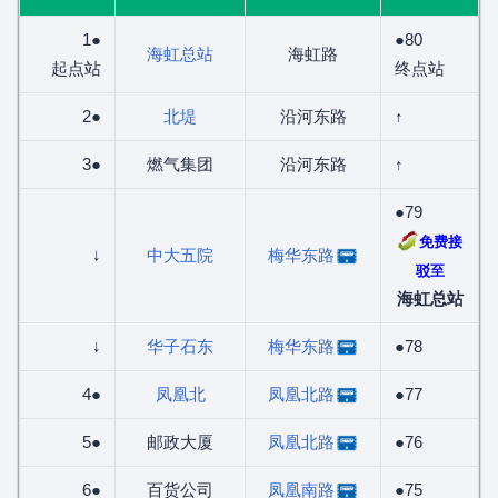
1●
●80
海虹总站
海虹路
起点站
终点站
2●
北堤
沿河东路
↑
3●
燃气集团
沿河东路
↑
●79
免费接
↓
中大五院
梅华东路
驳至
海虹总站
↓
华子石东
梅华东路
●78
4●
凤凰北
凤凰北路
●77
5●
邮政大厦
凤凰北路
●76
6●
百货公司
凤凰南路
●75