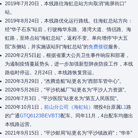
2019年7月20日，本线路往海虹总站方向取消“南屏街口”
站。
2019年8月24日，本线路优化运行路线。往海虹总站方向：
经“华子石东”站后，行驶梅华东路、港湾大道、情侣路、海
虹路，至终点站“海虹总站”，返程不变。单向增停“中大五
院”东侧站，并实施该站到“海虹总站”的
免费接驳
服务。
2020年2月5日起，根据省重大公共卫生事件响应和部署，
为遏制疫情蔓延势头，进一步加强新型肺炎防疫工作，本线
路临时停运。2月24日，本线路恢复营运。
2020年3月29日，“杰腾造船”站更名为“西部车管中心”。
2020年5月26日，“平沙机械厂”站更名为“平沙人力资源”。
2020年7月3日，“平沙医院”站更名为“第五人民医院”。
2020年10月1日，
前山分公司（海虹站）
增投4台原属
L1
路
的广通
GTQ6123BEVBT3
配车。同年11月，4台配车均撤出
本线路运营。
2021年9月15日，“平沙邮局”站更名为“平沙镇政府”；“华丰”