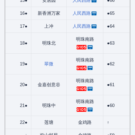
15●
安居园
人民西路
●66
16●
新香洲万家
人民西路
●65
17●
上冲
人民西路
●64
明珠南路
18●
明珠北
●63
G105
明珠南路
19●
翠微
●62
G105
明珠南路
20●
金嘉创意谷
●61
G105
明珠南路
21●
明珠中
●60
G105
22●
莲塘
金鸡路
↑