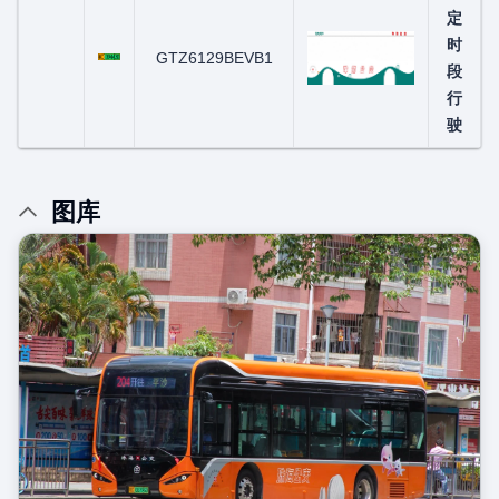
定
粤C09443D
时
GTZ6129BEVB1
段
行
驶
图库