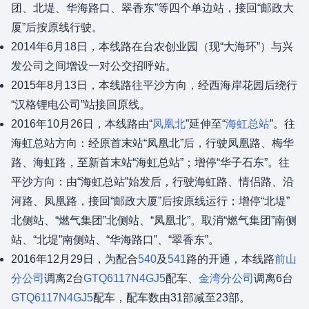
团、北堤、华海路口、翠香东”等四个单边站，接回“邮政大
厦”后按原线行驶。
2014年6月18日，本线路在台农创业园（现“大海环”）与兴
发公司之间增设一对公交招呼站。
2015年8月13日，本线路往平沙方向，经西海岸花园后绕行
“汉格锂电公司”站接回原线。
2016年10月26日，本线路由“
凤凰北
”延伸至“
海虹总站
”。往
海虹总站方向：经原首末站“凤凰北”后，行驶凤凰路、梅华
路、海虹路，至新首末站“海虹总站”；增停“华子石东”。往
平沙方向：由“海虹总站”始发后，行驶海虹路、情侣路、沿
河路、凤凰路，接回“邮政大厦”后按原线运行；增停“北堤”
北侧站、“燃气集团”北侧站、“凤凰北”。取消“燃气集团”南侧
站、“北堤”南侧站、“华海路口”、“翠香东”。
2016年12月29日，为配合
540
及
541
路的开通，本线路
前山
分公司
调离2台
GTQ6117N4GJ5
配车、
金湾分公司
调离6台
GTQ6117N4GJ5
配车，配车数由31部减至23部。