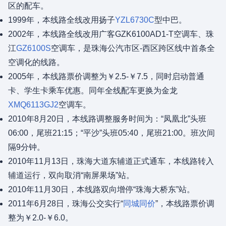
区的配车。
1999年，本线路全线改用扬子
YZL6730C
型中巴。
2002年，本线路全线改用广客GZK6100AD1-T空调车、珠
江
GZ6100S
空调车，是珠海公汽市区-西区跨区线中首条全
空调化的线路。
2005年，本线路票价调整为￥2.5-￥7.5，同时启动普通
卡、学生卡乘车优惠。同年全线配车更换为金龙
XMQ6113GJ2
空调车。
2010年8月20日，本线路调整服务时间为：“凤凰北”头班
06:00，尾班21:15；“平沙”头班05:40，尾班21:00。班次间
隔9分钟。
2010年11月13日，珠海大道东辅道正式通车，本线路转入
辅道运行，双向取消“南屏果场”站。
2010年11月30日，本线路双向增停“珠海大桥东”站。
2011年6月28日，珠海公交实行“
同城同价
”，本线路票价调
整为￥2.0-￥6.0。