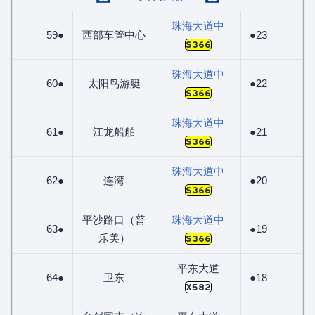
珠海大道中
59●
西部车管中心
●23
S366
珠海大道中
60●
太阳鸟游艇
●22
S366
珠海大道中
61●
江龙船舶
●21
S366
珠海大道中
62●
连湾
●20
S366
平沙路口（普
珠海大道中
63●
●19
乐美）
S366
平东大道
64●
卫东
●18
X582