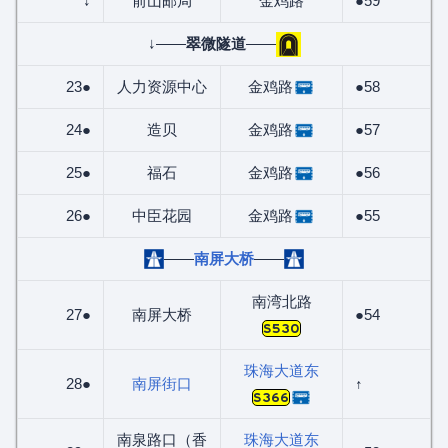
↓
前山邮局
金鸡路
●59
↓——
翠微隧道
——
23●
人力资源中心
金鸡路
●58
24●
造贝
金鸡路
●57
25●
福石
金鸡路
●56
26●
中臣花园
金鸡路
●55
——
南屏大桥
——
南湾北路
27●
南屏大桥
●54
S530
珠海大道东
28●
南屏街口
↑
S366
南泉路口（香
珠海大道东