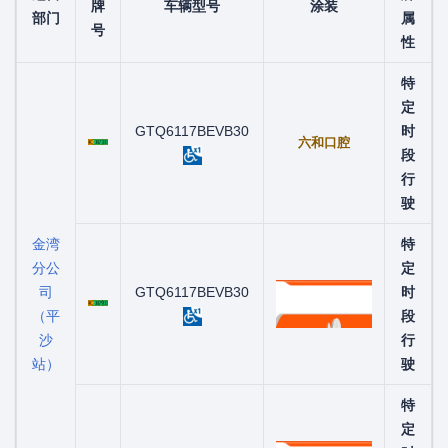
牌
车辆型号
涂装
部门
属
号
性
特
定
粤C08218D
GTQ6117BEVB30
时
六和口腔
段
行
驶
金湾
特
分公
定
司
粤C08290D
GTQ6117BEVB30
时
（平
段
沙
行
站）
驶
特
定