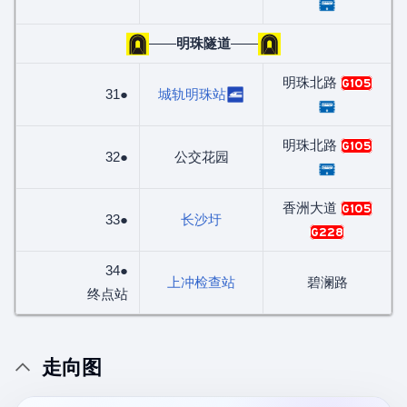
——
明珠隧道
——
明珠北路
G105
31●
城轨明珠站
明珠北路
G105
32●
公交花园
香洲大道
G105
33●
长沙圩
G228
34●
上冲检查站
碧澜路
终点站
走向图