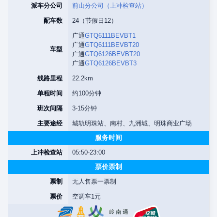
派车分公司
前山分公司（上冲检查站）
配车数
24（节假日12）
广通
GTQ6111BEVBT1
广通
GTQ6111BEVBT20
车型
广通
GTQ6126BEVBT20
广通
GTQ6126BEVBT3
线路里程
22.2km
单程时间
约100分钟
班次间隔
3-15分钟
主要途经
城轨明珠站、南村、九洲城、明珠商业广场
服务时间
上冲检查站
05:50-23:00
票价票制
票制
无人售票一票制
票价
空调车1元