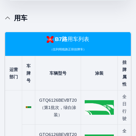
用车
B7路
用车列表
（仅列明线路正班挂牌车）
挂
车
运营
牌
牌
车辆型号
涂装
部门
属
号
性
全
GTQ6126BEVBT20
粤C03125D
日
（第1批次，绿白涂
行
装）
驶
全
GTQ6126BEVBT20