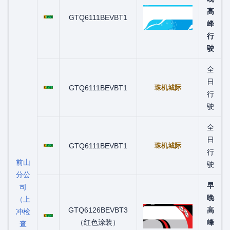
粤C07020D
高
GTQ6111BEVBT1
峰
行
驶
全
粤C07501D
日
GTQ6111BEVBT1
珠机城际
行
驶
全
粤C07520D
日
GTQ6111BEVBT1
珠机城际
行
前山
驶
分公
早
司
晚
（上
粤C07563D
GTQ6126BEVBT3
高
冲检
（红色涂装）
峰
查