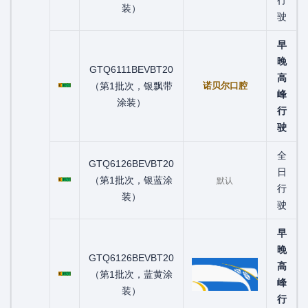
装）
驶
早
晚
GTQ6111BEVBT20
粤C08950D
高
（第1批次，银飘带
诺贝尔口腔
峰
涂装）
行
驶
全
GTQ6126BEVBT20
粤C09629D
日
（第1批次，银蓝涂
默认
行
装）
驶
早
晚
GTQ6126BEVBT20
粤C09829D
高
（第1批次，蓝黄涂
峰
装）
行