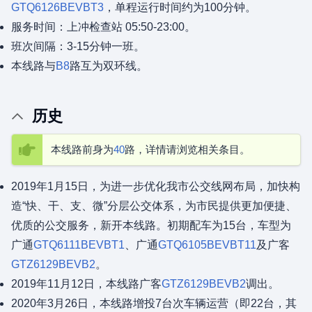
GTQ6126BEVBT3
，单程运行时间约为100分钟。
服务时间：上冲检查站 05:50-23:00。
班次间隔：3-15分钟一班。
本线路与
B8
路互为双环线。
历史
本线路前身为
40
路，详情请浏览相关条目。
2019年1月15日，为进一步优化我市公交线网布局，加快构
造“快、干、支、微”分层公交体系，为市民提供更加便捷、
优质的公交服务，新开本线路。初期配车为15台，车型为
广通
GTQ6111BEVBT1
、广通
GTQ6105BEVBT11
及广客
GTZ6129BEVB2
。
2019年11月12日，本线路广客
GTZ6129BEVB2
调出。
2020年3月26日，本线路增投7台次车辆运营（即22台，其