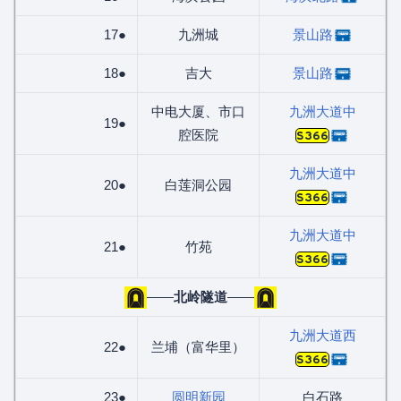
17●
九洲城
景山路
18●
吉大
景山路
中电大厦、市口
九洲大道中
19●
腔医院
S366
九洲大道中
20●
白莲洞公园
S366
九洲大道中
21●
竹苑
S366
——
北岭隧道
——
九洲大道西
22●
兰埔（富华里）
S366
23●
圆明新园
白石路