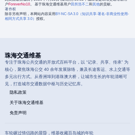
户
ForeverNo10
。 基于珠海交通维基用户
田所浩不二
和
其他
的贡献。
著作权
除非另有声明，本网站内容采用
BY-NC-SA 3.0（知识共享-署名-非商业性使用-
相同方式共享 3.0）
授权。
珠海交通维基
专注于珠海公共交通的开放式百科平台，以 “记录、共享、传承” 为
核心，聚焦珠海公交 40 余年发展脉络，兼及长途客运、水上交通等
多元出行方式。从香洲埠到港珠澳大桥，让城市生长的年轮清晰可
见，打造城市交通数据中枢与历史记忆库。
隐私政策
关于珠海交通维基
免责声明
车轮碾过情侣路的晨昏，维基收藏百岛城的年轮