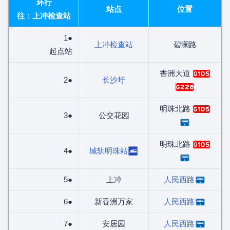
环行
站点
位置
往：上冲检查站
1●
上冲检查站
碧澜路
起点站
香洲大道
G105
2●
长沙圩
G228
明珠北路
G105
3●
公交花园
明珠北路
G105
4●
城轨明珠站
5●
上冲
人民西路
6●
新香洲万家
人民西路
7●
安居园
人民西路