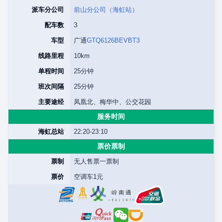
派车分公司
前山分公司（海虹站）
配车数
3
车型
广通
GTQ6126BEVBT3
线路里程
10km
单程时间
25分钟
班次间隔
25分钟
主要途经
凤凰北、梅华中、公交花园
服务时间
海虹总站
22:20-23:10
票价票制
票制
无人售票一票制
票价
空调车1元