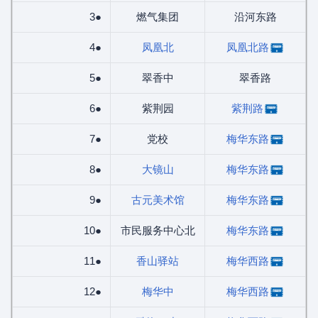
3●
燃气集团
沿河东路
4●
凤凰北
凤凰北路
5●
翠香中
翠香路
6●
紫荆园
紫荆路
7●
党校
梅华东路
8●
大镜山
梅华东路
9●
古元美术馆
梅华东路
10●
市民服务中心北
梅华东路
11●
香山驿站
梅华西路
12●
梅华中
梅华西路