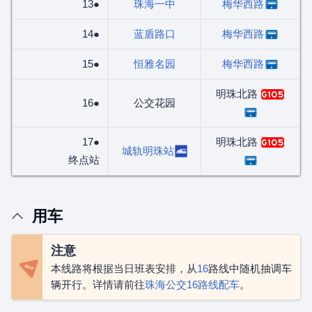
13●
珠海一中
梅华西路
14●
蓝盾路口
梅华西路
15●
恒雅名园
梅华西路
明珠北路
G105
16●
公交花园
17●
明珠北路
G105
城轨明珠站
终点站
用车
注意
本线路将根据当日班表安排，从
16
路线中随机抽调车
辆开行。详情请前往
珠海公交16路线配车
。