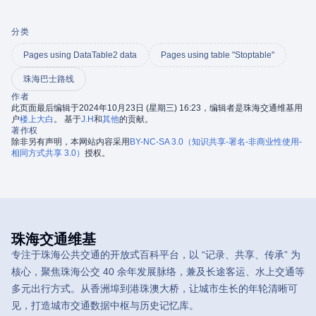
分类
Pages using DataTable2 data
Pages using table "Stoptable"
珠海巴士路线
作者
此页面最后编辑于2024年10月23日 (星期三) 16:23，编辑者是珠海交通维基用
户
楼上大白
。 基于
J.H
和
其他
的贡献。
著作权
除非另有声明，本网站内容采用
BY-NC-SA 3.0（知识共享-署名-非商业性使用-
相同方式共享 3.0）
授权。
珠海交通维基
专注于珠海公共交通的开放式百科平台，以 “记录、共享、传承” 为
核心，聚焦珠海公交 40 余年发展脉络，兼及长途客运、水上交通等
多元出行方式。从香洲埠到港珠澳大桥，让城市生长的年轮清晰可
见，打造城市交通数据中枢与历史记忆库。