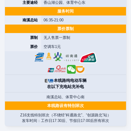
主要途经
香山湖公园、体育中心东
服务时间
南溪总站
06:35-21:00
票价票制
票制
无人售票一票制
票价
空调车1元
本线路纯电动车辆
在以下充电站充补电
南溪总站、体育中心南
本线路设有特别班次
Z16支线特别班次（不绕经“科通路北”、“创源路北”站）
发车时间：工作日17:30后、节假日17:00后所有班次