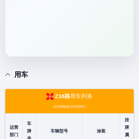
用车
Z16路
用车列表
（仅列明线路正班挂牌车）
挂
车
运营
牌
牌
车辆型号
涂装
部门
属
号