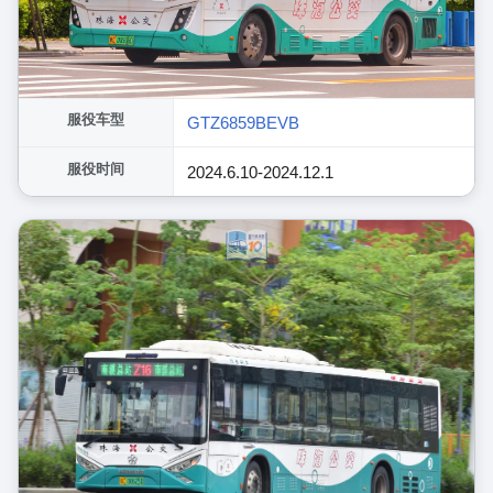
服役车型
GTZ6859BEVB
服役时间
2024.6.10-2024.12.1