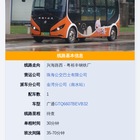
线路基本信息
线路走向
兴海路西 - 粤裕丰钢铁厂
营运公司
珠海公交巴士有限公司
派车分公司
金湾分公司（南水站）
配车数
1
车型
广通
GTQ6607BEVB32
线路里程
待查
单程时间
30分钟
班次间隔
35-70分钟