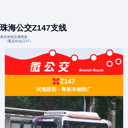
珠海公交Z147支线
来自珠海交通维基
（重定向自
Z147
）
Z147
兴海路西 - 粤裕丰钢铁厂