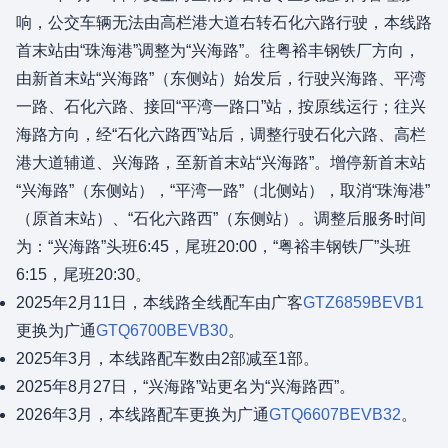
响，公交车辆无法由高栏港大道右转石化六路行驶，本线路
首末站由“珠海港”调整为“兴海路”。往粤裕丰钢铁厂方向，
由新首末站“兴海路”（东侧站）始发后，行驶兴海路、平湾
一路、石化六路、接回“平湾一路口”站，按原线运行；往兴
海路方向，经“石化六路西”站后，调整行驶石化六路、高栏
港大道辅道、兴海路，至新首末站“兴海路”。增停新首末站
“兴海路”（东侧站），“平湾一路”（北侧站），取消“珠海港”
（原首末站）、“石化六路西”（东侧站）。调整后服务时间
为：“兴海路”头班6:45，尾班20:00，“粤裕丰钢铁厂”头班
6:15，尾班20:30。
2025年2月11日，本线路全线配车由广客
GTZ6859BEVB1
更换为广通
GTQ6700BEVB30
。
2025年3月，本线路配车数由2部减至1部。
2025年8月27日，“兴海路”站更名为“兴海路西”。
2026年3月，本线路配车更换为广通
GTQ6607BEVB32
。