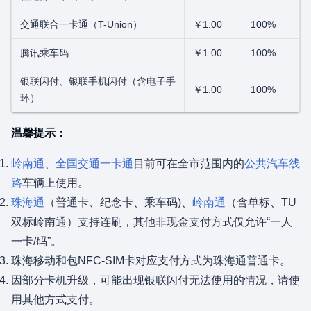
交通联合一卡通（T-Union）
￥1.00
100%
腾讯乘车码
￥1.00
100%
银联闪付、银联手机闪付（含电子手
￥1.00
100%
环）
温馨提示：
岭南通
、
全国交通一卡通
目前可在全市范围内的
公共汽车线
路
车辆上使用。
珠海通
（普通卡、纪念卡、乘车码)、
岭南通
（含单标、TU
双标岭南通）支持连刷，其他非现金支付方式仅允许“一人
一卡/码”。
珠海移动和包NFC-SIM卡对应支付方式为珠海通普通卡。
因部分卡机升级，可能出现银联闪付无法使用的情况，请使
用其他方式支付。