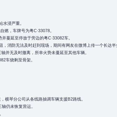
总站水浸严重。
自燃，车牌号为粤C·33078。
蔓延至停放于旁边的粤C·33082车。
受阻，消防无法及时赶到现场，期间有网友在微博上传一个长达
董三轴并无及时撤离，所幸火势未蔓延至其他车辆。
3082车烧剩至骨架。
运，横琴分公司从各线路抽调车辆支援B2路线。
三轴仍未恢复营运。
。