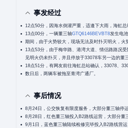
事发经过
12点50分，因海水倒灌严重，适逢下大雨，海虹
13点00分，一辆董三轴
GTQ6146BEVBT8
发生电池
期间，由于火势较大，现场无法及时扑灭明火，火势并
13点53分，由于梅华路、港湾大道、情侣路路况
见明火仍未扑灭，并且停放于33078车另一边的
18点51分，有网友前往海虹总站确认，33078、3
数日后，两辆车被拖至青湾广通厂。
事后情况
8月24日，公交恢复有限度服务，大部分董三轴停
8月28日，红色董三轴投入B2路线运营，大部分董
9月1日，蓝色董三轴陆续检修完毕投入B2路线营运