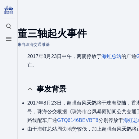
打开/关闭搜索
董三轴起火事件
打开/关闭菜单
来自珠海交通维基
2017年8月23日中午，两辆停放于
海虹总站
的广通
亡。
事发背景
2017年8月23日，超强台风
天鸽
将于珠海登陆，香
号，珠海公交根据《珠海市台风暴雨期间公共交通
路线配车广通
GTQ6146BEVBT8
分别停放于
海虹总
由于海虹总站周边地势较低，加上超强台风
天鸽
将