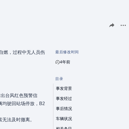
分享此页面
更多
自燃，过程中无人员伤
最后修改时间
4年前
目录
事发背景
发出台风红色预警信
事发经过
均驶回站场停放，B2
事后情况
车辆状况
素无法及时撤离。
相关条目