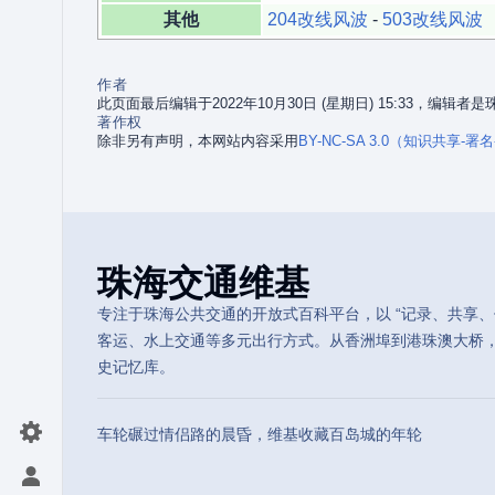
其他
204改线风波
-
503改线风波
作者
此页面最后编辑于2022年10月30日 (星期日) 15:33，编辑
著作权
除非另有声明，本网站内容采用
BY-NC-SA 3.0（知识共享-
珠海交通维基
专注于珠海公共交通的开放式百科平台，以 “记录、共享、传
客运、水上交通等多元出行方式。从香洲埠到港珠澳大桥
史记忆库。
车轮碾过情侣路的晨昏，维基收藏百岛城的年轮
切换首选项菜单
打开/关闭个人菜单