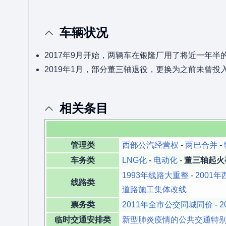
车辆状况
2017年9月开始，两辆车在银隆厂用了将近一年半
2019年1月，部分董三轴退役，更换为之前未曾
相关条目
管理类
西部公汽经营权
-
两巴合并
-
车务类
LNG化
-
电动化
-
董三轴起火
1993年线路大重整
-
2001
线路类
道路施工集体改线
票务类
2011年全市公交同城同价
-
临时交通安排类
新型肺炎疫情的公共交通特