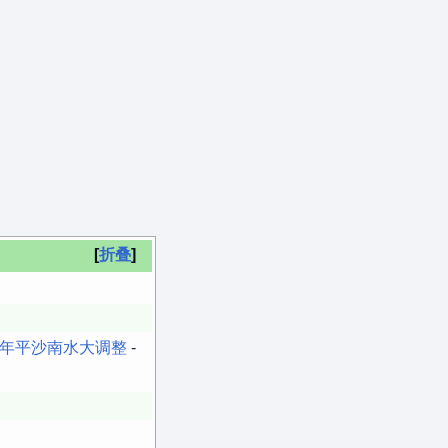
折叠
18年平沙南水大调整
-