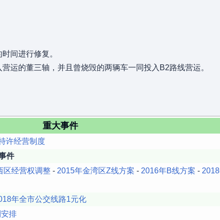
的时间进行修复。
投入营运的董三轴，并且曾烧毁的两辆车一同投入B2路线营运。
重大事件
特许经营制度
事件
年西区经营权调整
-
2015年金湾区Z线方案
-
2016年B线方案
-
20
2018年全市公交线路1元化
别安排