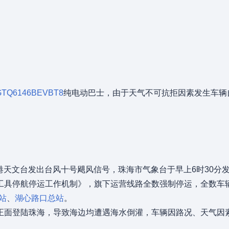
GTQ6146BEVBT8
纯电动巴士，由于天气不可抗拒因素发生车辆
港天文台发出台风十号飓风信号，珠海市气象台于早上6时30分
工具停航停运工作机制》，旗下运营线路全数强制停运，全数车辆
站
、
湖心路口总站
。
正面登陆珠海，导致海边均遭遇海水倒灌，车辆因路况、天气因