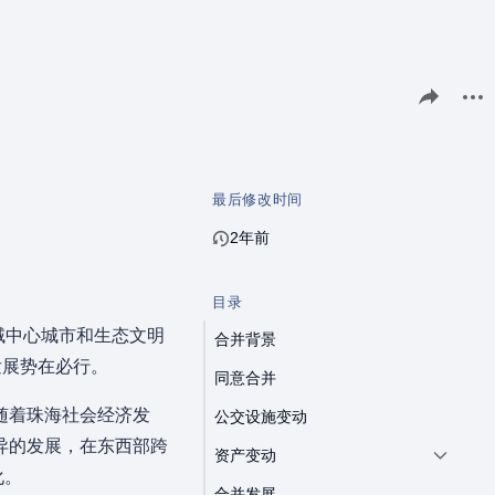
分享此页面
更多
最后修改时间
2年前
目录
域中心城市和生态文明
合并背景
发展势在必行。
同意合并
随着珠海社会经济发
公交设施变动
异的发展，在东西部跨
资产变动
化。
合并发展