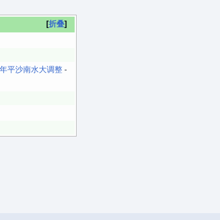
折叠
18年平沙南水大调整
-