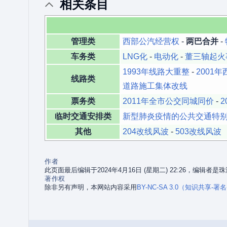
相关条目
管理类
西部公汽经营权
-
两巴合并
-
车务类
LNG化
-
电动化
-
董三轴起火
1993年线路大重整
-
2001
线路类
道路施工集体改线
票务类
2011年全市公交同城同价
-
临时交通安排类
新型肺炎疫情的公共交通特
其他
204改线风波
-
503改线风波
作者
此页面最后编辑于2024年4月16日 (星期二) 22:26，编辑者
著作权
除非另有声明，本网站内容采用
BY-NC-SA 3.0（知识共享-