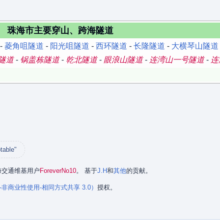
珠海市主要穿山、跨海隧道
-
菱角咀隧道
-
阳光咀隧道
-
西环隧道
-
长隆隧道
-
大横琴山隧道
隧道
-
锅盖栋隧道
-
乾北隧道
-
眼浪山隧道
-
连湾山一号隧道
-
连
table"
珠海交通维基用户
ForeverNo10
。 基于
J.H
和
其他
的贡献。
署名-非商业性使用-相同方式共享 3.0）
授权。