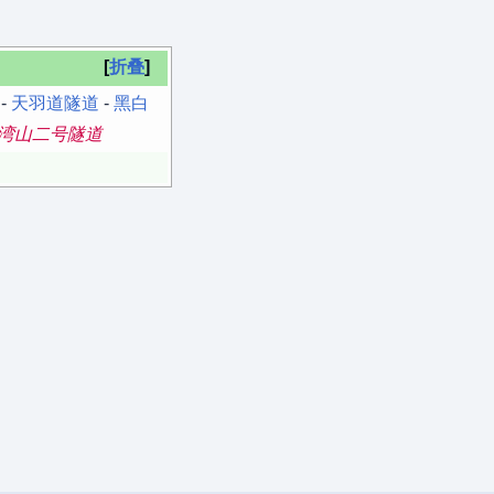
折叠
-
天羽道隧道
-
黑白
湾山二号隧道