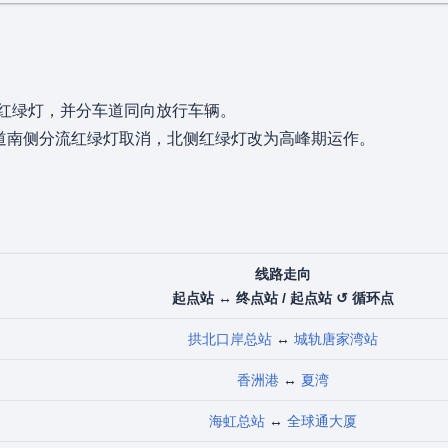
流红绿灯，并分车道同向放行车辆。
隧道南侧分流红绿灯取消，北侧红绿灯改为高峰期运作。
线路走向
起点站 ↔ 终点站 / 起点站 ↺ 循环点
拱北口岸总站
↔
城轨唐家湾站
香洲港
↔
夏湾
海虹总站
↔
全球通大厦