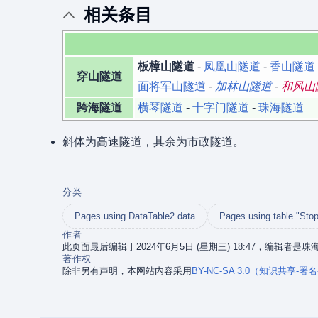
相关条目
板樟山隧道
-
凤凰山隧道
-
香山隧道
穿山隧道
面将军山隧道
-
加林山隧道
-
和风山
跨海隧道
横琴隧道
-
十字门隧道
-
珠海隧道
斜体为高速隧道，其余为市政隧道。
分类
Pages using DataTable2 data
Pages using table "Stop
作者
此页面最后编辑于2024年6月5日 (星期三) 18:47，编辑者是
著作权
除非另有声明，本网站内容采用
BY-NC-SA 3.0（知识共享-