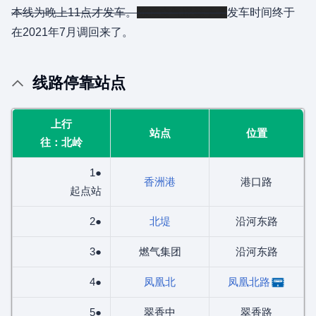
本线为晚上11点才发车。
你运空气跟凳子？
发车时间终于
在2021年7月调回来了。
线路停靠站点
上行
站点
位置
往：北岭
1●
香洲港
港口路
起点站
2●
北堤
沿河东路
3●
燃气集团
沿河东路
4●
凤凰北
凤凰北路
5●
翠香中
翠香路