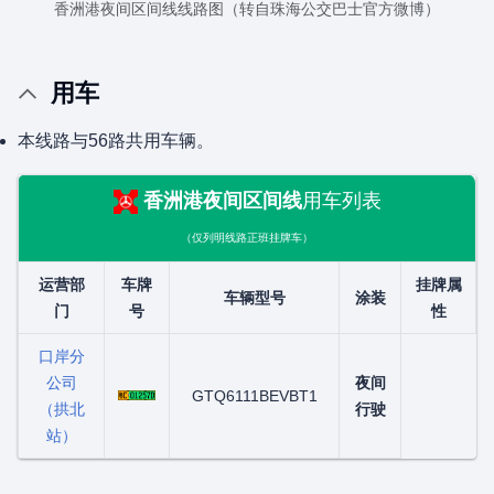
香洲港夜间区间线线路图（转自珠海公交巴士官方微博）
用车
本线路与56路共用车辆。
香洲港夜间区间线
用车列表
（仅列明线路正班挂牌车）
运营部
车牌
挂牌属
车辆型号
涂装
门
号
性
口岸分
公司
夜间
GTQ6111BEVBT1
（拱北
行驶
站）