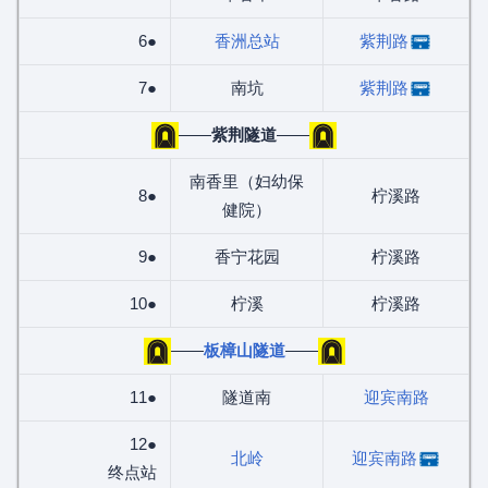
6●
香洲总站
紫荆路
7●
南坑
紫荆路
——
紫荆隧道
——
南香里（妇幼保
8●
柠溪路
健院）
9●
香宁花园
柠溪路
10●
柠溪
柠溪路
——
板樟山隧道
——
11●
隧道南
迎宾南路
12●
北岭
迎宾南路
终点站