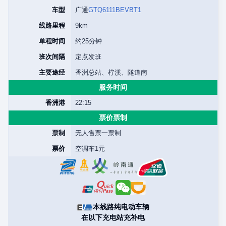
车型
广通
GTQ6111BEVBT1
线路里程
9km
单程时间
约25分钟
班次间隔
定点发班
主要途经
香洲总站、柠溪、隧道南
服务时间
香洲港
22:15
票价票制
票制
无人售票一票制
票价
空调车1元
本线路纯电动车辆
在以下充电站充补电