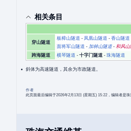
相关条目
板樟山隧道
-
凤凰山隧道
-
香山隧道
穿山隧道
面将军山隧道
-
加林山隧道
-
和风山
跨海隧道
横琴隧道
-
十字门隧道
-
珠海隧道
斜体为高速隧道，其余为市政隧道。
作者
此页面最后编辑于2026年2月13日 (星期五) 15:22，编辑者