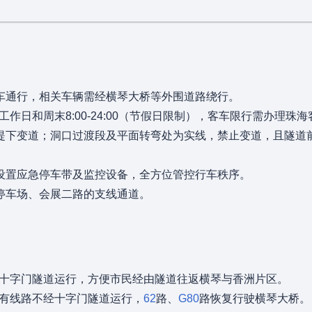
车通行，相关车辆需经横琴大桥等外围道路绕行。
工作日和周末8:00-24:00（节假日限制），客车限行需办理珠
提下变道；洞口过渡段及平面转弯处为实线，禁止变道，且隧道
设置应急停车带及监控设备，全方位管控行车秩序。
停车场、会展二路的支线通道。
十字门隧道运行，方便市民经由隧道往返横琴与香洲片区。
所有线路不经十字门隧道运行，
62
路、
G80
路恢复行驶横琴大桥。