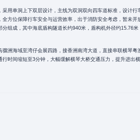
采用单洞上下双层设计，主线为双洞双向四车道标准，设计行车
，全方位保障行车安全与运营效率，出于消防安全考虑，暂未开
分组成，其中海底盾构隧道长约940米，盾构机外径约15.76
马骝洲海域至湾仔会展四路，接香洲南湾大道，直接串联横琴粤
通行时间缩短至3分钟，大幅缓解横琴大桥交通压力，提升进出