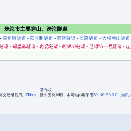
珠海市主要穿山、跨海隧道
-
菱角咀隧道
-
阳光咀隧道
-
西环隧道
-
长隆隧道
-
大横琴山隧道
隧道
-
锅盖栋隧道
-
乾北隧道
-
眼浪山隧道
-
连湾山一号隧道
-
连
著作权
是珠海交通维基用户
Zhbus
。
除非另有声明，本网站内容采用
BY-NC-SA 3.0（