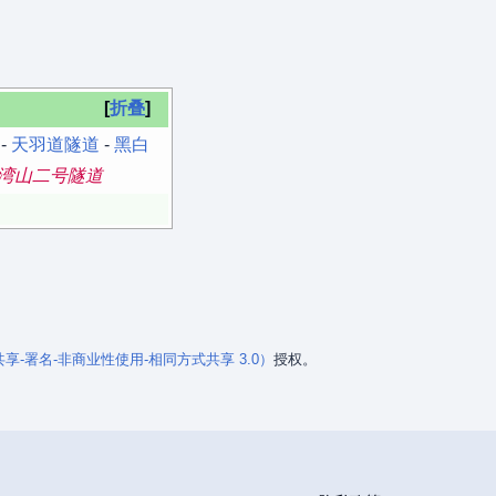
折叠
-
天羽道隧道
-
黑白
湾山二号隧道
知识共享-署名-非商业性使用-相同方式共享 3.0）
授权。