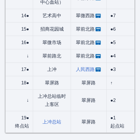
中心血站）
14●
艺术高中
翠微西路
●7
15●
招商花园城
翠前北路
●6
16●
翠微市场
翠前北路
●5
↓
翠前路北
翠前北路
●4
17●
上冲
人民西路
●3
18●
翠屏路
翠屏路
↑
上冲总站临时
↓
翠屏路
●2
上客区
19●
●1
上冲总站
翠屏路
终点站
起点站