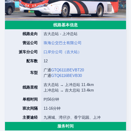
线路基本信息
线路走向
吉大总站 - 上冲总站
营运公司
珠海公交巴士有限公司
派车分公司
口岸分公司（吉大站）
配车数
12
广通
GTQ6111BEVBT20
车型
广通
GTQ6116BEVB30
吉大总站 → 上冲总站 11.4km
线路里程
上冲总站 → 吉大总站 13.4km
单程时间
约56分钟
班次间隔
11-16分钟
主要途经
九洲城、湾仔沙、香宁花园、上冲
服务时间