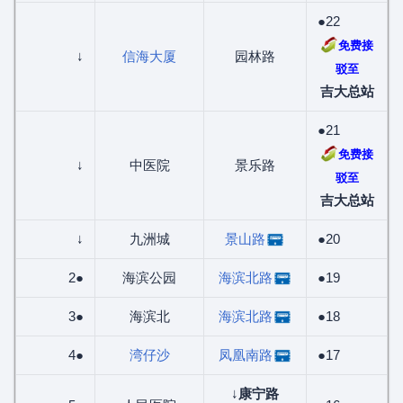
●22
免费接
↓
信海大厦
园林路
驳至
吉大总站
●21
免费接
↓
中医院
景乐路
驳至
吉大总站
↓
九洲城
景山路
●20
2●
海滨公园
海滨北路
●19
3●
海滨北
海滨北路
●18
4●
湾仔沙
凤凰南路
●17
↓
康宁路