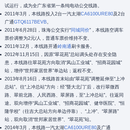
试运行，成为全广东省第一条纯电动公交线路。
2011年3月，本线路投入2台一汽太湖
CA6100URE80
及2台
广通
GTQ6117BEVB
。
2011年6月28日，珠海公交实行“
同城同价
”，本线路空调车
票价调整为2元/人，普通车票价维持不变。
2011年12月，本线路开通
岭南通
刷卡服务。
2012年11月15日，因原“翠花苑”总站调头处存在安全隐
患，本线路往翠花苑方向取消“凤山工业城”、“招商花园城”
站，增停“世邦家居世界”单边站；返程不变。
2013年8月16日，本线路首末站由“翠花苑”调整延伸至“上冲
总站”。往“上冲总站”方向：经"暨大北门"后，改行翠微西
路、翠前北路、人民西路、翠屏路，至“上冲总站”。往返同
途。双向增停“凤山工业城”、“招商花园城”、健华医院”、“恒
隆学校”（往吉大总站方向单边停靠）、“上冲”、“翠屏路”
站，双向取消“世邦家居世界”、“翠花苑”站。
2014年3月，本线路一汽太湖
CA6100URE80
及广通