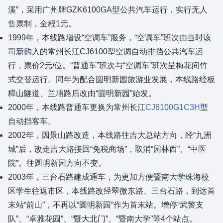
溪”，采用广州牌GZK6100GA型公共汽车运行，实行无人
售票制，全程1元。
1999年，本线路增设“空调车”服务，“空调车”班次由当时该
司新购入的常州长江CJ6100型空调自动排挡公共汽车运
行，票价2元/位。“普通车”班次与“空调车”班次呈梅花间竹
式交替运行。同年为配合圆明新园旅游业发展，本线路经板
樟山隧道、兰埔路后改由“圆明新园”始发。
2000年，本线路普通车更换为常州长江
CJ6100G1C3H
型
自动挡客车。
2002年，因景山路改造，本线路往吉大总站方向，经“九洲
城”后，改走吉大路接回“免税商场”，取消“园林西”、“中医
院”。往圆明新园方向不变。
2003年，三台石路建成通车，为更加方便暨南大学珠海校
区学生往返市区，本线路改经翠微东路、三台石路，到达首
末站“前山”，不再以“圆明新园”作为首末站。增停“武警支
队”、“卓雅花园”、“暨大北门”、“暨南大学”等4个站点。