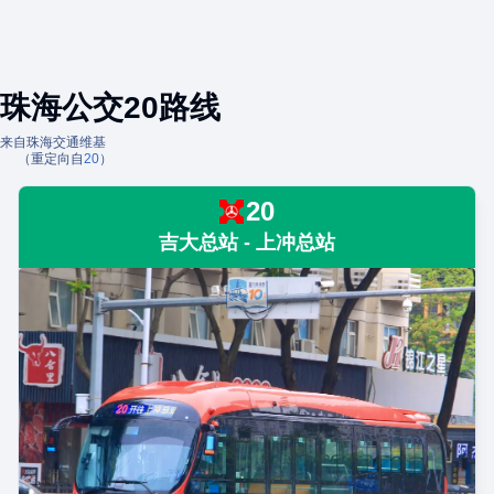
珠海公交20路线
来自珠海交通维基
（重定向自
20
）
20
吉大总站 - 上冲总站