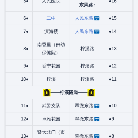
5●
人民医院
●16
东风路
↑
6●
二中
人民东路
●15
7●
滨海楼
人民东路
●14
南香里（妇幼
8●
柠溪路
●13
保健院）
9●
香宁花园
柠溪路
●12
10●
柠溪
柠溪路
●11
——
柠溪隧道
——
11●
武警支队
翠微东路
●10
12●
卓雅花园
翠微东路
●9
暨大北门（市
13●
翠微东路
●8