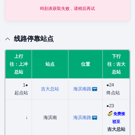
時刻表获取失败，请稍后再试
线路停靠站点
上行
下行
往：上冲
站点
位置
往：吉大
总站
总站
1●
●24
吉大总站
海滨南路
起点站
终点站
●23
免费接
↓
海滨南
海滨南路
驳至
吉大总站