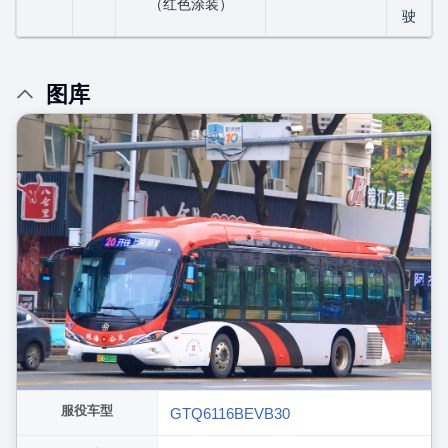
（红色涂装）
驶
图库
服役车型
GTQ6116BEVB30