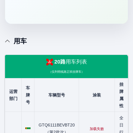
用车
20路
用车列表
（仅列明线路正班挂牌车）
挂
车
运营
牌
牌
车辆型号
涂装
部门
属
号
性
全
粤C01067D
GTQ6111BEVBT20
日
加载失败
（第2批次）
行