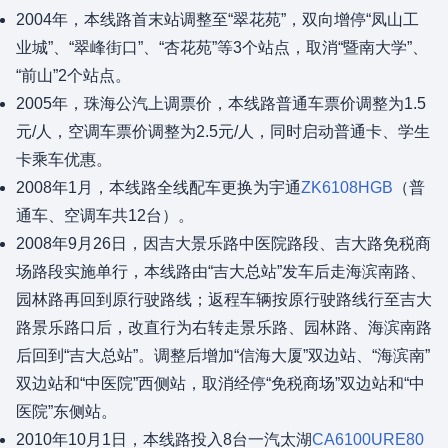
2004年，本线路首末站调整至“翠花苑”，双向增停“凤山工
业城”、“翠峰街口”、“杏花苑”等3个站点，取消“暨南大学”、
“前山”2个站点。
2005年，珠海公汽上调票价，本线路普通车票价调整为1.5
元/人，空调车票价调整为2.5元/人，同时启动普通卡、学生
卡乘车优惠。
2008年1月，本线路全线配车更换为宇通
ZK6108HGB
（普
通车、空调车共12台）。
2008年9月26日，因吉大景乐路中医院路段、吉大路免税商
场路段实施单行，本线路由“吉大总站”发车后走海滨南路、
园林路再回到原行驶路线；返程车辆按原行驶路线行至吉大
路景乐路口后，改直行为右转走景乐路、园林路、海滨南路
后回到“吉大总站”。调整后增加“信海大厦”双边站、“海滨南”
双边站和“中医院”西侧站，取消经停“免税商场”双边站和“中
医院”东侧站。
2010年10月1日，本线路投入8台一汽太湖
CA6100URE80