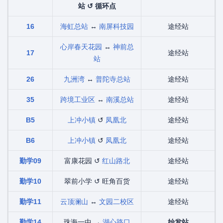
站 ↺ 循环点
16
海虹总站
↔
南屏科技园
途经站
心岸春天花园
↔
神前总
17
途经站
站
26
九洲湾
↔
普陀寺总站
途经站
35
跨境工业区
↔
南溪总站
途经站
B5
上冲小镇
↺
凤凰北
途经站
B6
上冲小镇
↺
凤凰北
途经站
勤学09
富康花园 ↺
红山路北
途经站
勤学10
翠前小学 ↺ 旺角百货
途经站
勤学11
云顶澜山
↔
文园二校区
途经站
勤学14
珠海一中 →
湖心路口
始发站