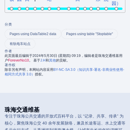
园）
分类
Pages using DataTable2 data
Pages using table "Stoptable"
有轨电车站点
作者
此页面最后编辑于2024年5月30日 (星期四) 09:19，编辑者是珠海交通维基用
户
ForeverNo10
。 基于
J.H
和
其他
的贡献。
著作权
除非另有声明，本网站内容采用
BY-NC-SA 3.0（知识共享-署名-非商业性使用-
相同方式共享 3.0）
授权。
珠海交通维基
专注于珠海公共交通的开放式百科平台，以 “记录、共享、传承” 为
核心，聚焦珠海公交 40 余年发展脉络，兼及长途客运、水上交通等