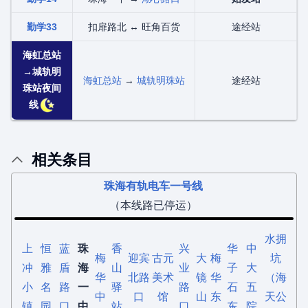
勤学33
扣扉路北 ↔ 旺角百货
途经站
海虹总站
→城轨明
海虹总站
→
城轨明珠站
途经站
珠站夜间
线
相关条目
珠海有轨电车一号线
（本线路已停运）
水拥
上
恒
蓝
珠
香
兴
华
中
梅
迎宾
古元
大
梅
坑
冲
雅
盾
海
山
业
子
大
华
北路
美术
镜
华
（海
小
名
路
一
驿
路
石
五
中
口
馆
山
东
天公
镇
园
口
中
站
口
东
院