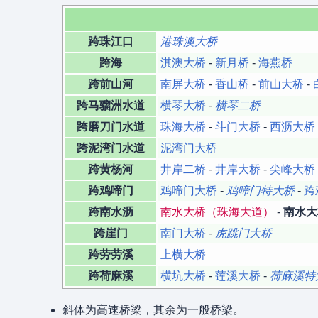
跨珠江口
港珠澳大桥
跨海
淇澳大桥
-
新月桥
-
海燕桥
跨前山河
南屏大桥
-
香山桥
-
前山大桥
-
跨马骝洲水道
横琴大桥
-
横琴二桥
跨磨刀门水道
珠海大桥
-
斗门大桥
-
西沥大桥
跨泥湾门水道
泥湾门大桥
跨黄杨河
井岸二桥
-
井岸大桥
-
尖峰大桥
跨鸡啼门
鸡啼门大桥
-
鸡啼门特大桥
-
跨
跨南水沥
南水大桥（珠海大道）
-
南水大
跨崖门
南门大桥
-
虎跳门大桥
跨劳劳溪
上横大桥
跨荷麻溪
横坑大桥
-
莲溪大桥
-
荷麻溪特
斜体为高速桥梁，其余为一般桥梁。