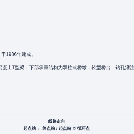
于1986年建成。
土T型梁；下部承重结构为双柱式桥墩，轻型桥台，钻孔灌注桩基础
线路走向
起点站 ↔ 终点站 / 起点站 ↺ 循环点