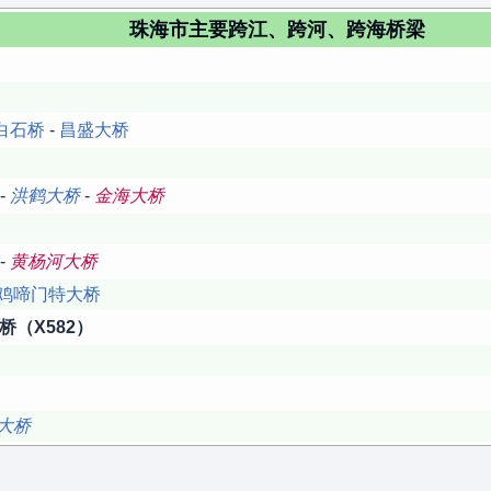
珠海市主要跨江、跨河、跨海桥梁
白石桥
-
昌盛大桥
-
洪鹤大桥
-
金海大桥
-
黄杨河大桥
鸡啼门特大桥
桥（X582）
大桥