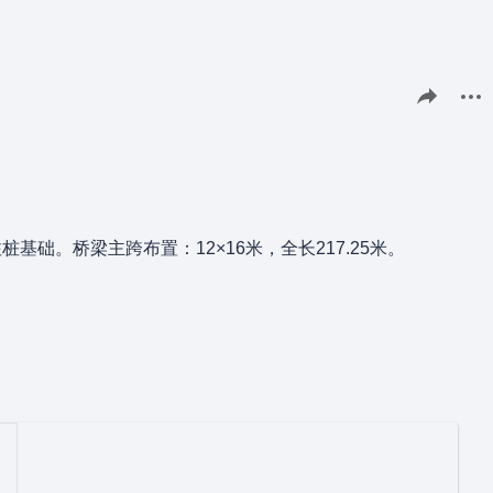
分享此页面
更多
。桥梁主跨布置：12×16米，全长217.25米。