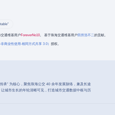
table"
珠海交通维基用户
ForeverNo10
。 基于珠海交通维基用户
田所浩不二
的贡献。
署名-非商业性使用-相同方式共享 3.0）
授权。
承” 为核心，聚焦珠海公交 40 余年发展脉络，兼及长途
，让城市生长的年轮清晰可见，打造城市交通数据中枢与历