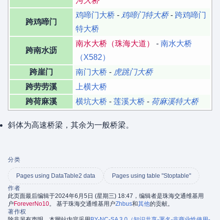
河大桥
鸡啼门大桥
-
鸡啼门特大桥
-
跨鸡啼门
跨鸡啼门
特大桥
南水大桥（珠海大道）
-
南水大桥
跨南水沥
（X582）
跨崖门
南门大桥
-
虎跳门大桥
跨劳劳溪
上横大桥
跨荷麻溪
横坑大桥
-
莲溪大桥
-
荷麻溪特大桥
斜体为高速桥梁，其余为一般桥梁。
分类
Pages using DataTable2 data
Pages using table "Stoptable"
作者
此页面最后编辑于2024年6月5日 (星期三) 18:47，编辑者是珠海交通维基用
户
ForeverNo10
。 基于珠海交通维基用户
Zhbus
和
其他
的贡献。
著作权
除非另有声明，本网站内容采用
BY-NC-SA 3.0（知识共享-署名-非商业性使用-