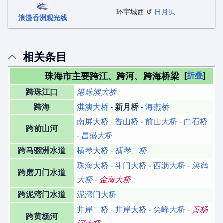
环宇城西 ↺
日月贝
浪漫香洲观光线
相关条目
珠海市主要跨江、跨河、跨海桥梁
折叠
跨珠江口
港珠澳大桥
跨海
淇澳大桥
-
新月桥
-
海燕桥
南屏大桥
-
香山桥
-
前山大桥
-
白石桥
跨前山河
-
昌盛大桥
跨马骝洲水道
横琴大桥
-
横琴二桥
珠海大桥
-
斗门大桥
-
西沥大桥
-
洪鹤
跨磨刀门水道
大桥
-
金海大桥
跨泥湾门水道
泥湾门大桥
井岸二桥
-
井岸大桥
-
尖峰大桥
-
黄杨
跨黄杨河