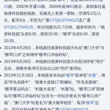
15
路、2002年开通
16
路、2009年延伸
82
路后，第四条往返
南屏科技园的线路。实施无人售票一票制，空调车2元/人
次。配车6台，车型为广通
GTQ6107N4GJ5
及广通
GTQ6117N4GJ5
，班次间隔为21.7分钟。服务时间为：“南
屏科技园”头班6:30，尾班20:30；“横琴”头班6:30，尾班
20:30。
2013年4月28日，本线路往南屏科技园方向在“澳门大学”与
“横琴口岸”之间增停“横琴口岸临时站”。
2013年6月26日，本线路往南屏科技园方向取消停靠“湾仔”
总站，调整停靠湾仔总站出口的“湾仔”港湾站。
2013年11月18日，本线路首末站由“
横琴
”延伸至“
长隆
”，增
设“环岛东路中”、“港澳大道路口”西侧站、“环岛东路南”、
“横琴客运码头”、“长隆大道东”、“长隆”站。“横琴口岸”西侧
站与“横琴口岸临时站”合并为一对站并更名为“横琴口岸广
场”，“澳门大学”站更名为“澳大横琴校区”，取消“
横琴
”总
站。同日起部分配车更换为广通
GTQ6108N5GJ5
。