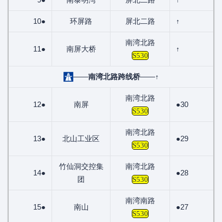
10●
环屏路
屏北二路
↑
南湾北路
11●
南屏大桥
↑
S530
——
南湾北路跨线桥
——↑
南湾北路
12●
南屏
●30
S530
南湾北路
13●
北山工业区
●29
S530
竹仙洞交控集
南湾北路
14●
●28
团
S530
南湾南路
15●
南山
●27
S530