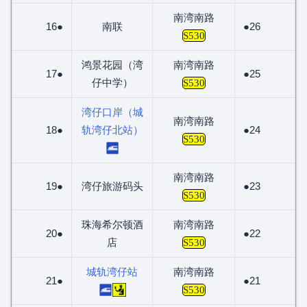
南湾南路
16●
南联
●26
S530
鸿景花园（湾
南湾南路
17●
●25
仔中学）
S530
湾仔口岸（城
南湾南路
18●
轨湾仔北站）
●24
S530
南湾南路
19●
湾仔旅游码头
●23
S530
珠海希尔顿酒
南湾南路
20●
●22
店
S530
城轨湾仔站
南湾南路
21●
●21
S530