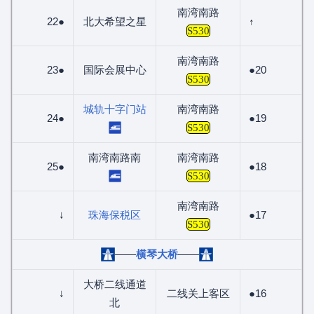
南湾南路
22●
北大希望之星
↑
S530
南湾南路
23●
国际会展中心
●20
S530
城轨十字门站
南湾南路
24●
●19
S530
南湾南路南
南湾南路
25●
●18
S530
南湾南路
↓
珠海保税区
●17
S530
——
横琴大桥
——
大桥二线通道
↓
二线关上客区
●16
北