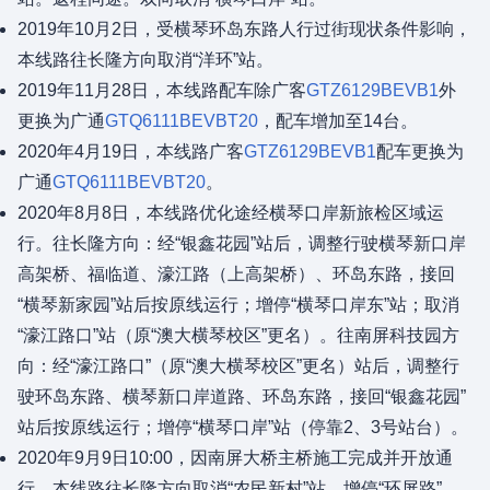
2019年10月2日，受横琴环岛东路人行过街现状条件影响，
本线路往长隆方向取消“洋环”站。
2019年11月28日，本线路配车除广客
GTZ6129BEVB1
外
更换为广通
GTQ6111BEVBT20
，配车增加至14台。
2020年4月19日，本线路广客
GTZ6129BEVB1
配车更换为
广通
GTQ6111BEVBT20
。
2020年8月8日，本线路优化途经横琴口岸新旅检区域运
行。往长隆方向：经“银鑫花园”站后，调整行驶横琴新口岸
高架桥、福临道、濠江路（上高架桥）、环岛东路，接回
“横琴新家园”站后按原线运行；增停“横琴口岸东”站；取消
“濠江路口”站（原“澳大横琴校区”更名）。往南屏科技园方
向：经“濠江路口”（原“澳大横琴校区”更名）站后，调整行
驶环岛东路、横琴新口岸道路、环岛东路，接回“银鑫花园”
站后按原线运行；增停“横琴口岸”站（停靠2、3号站台）。
2020年9月9日10:00，因南屏大桥主桥施工完成并开放通
行，本线路往长隆方向取消“农民新村”站，增停“环屏路”