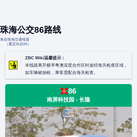
珠海公交86路线
来自珠海交通维基
（重定向自
86
）
ZBC Wiki温馨提示：
本线路离开横琴粤澳深度合作区时途经海关检查区域，
如车辆被抽检，乘客需配合海关检查。
86
南屏科技园 - 长隆