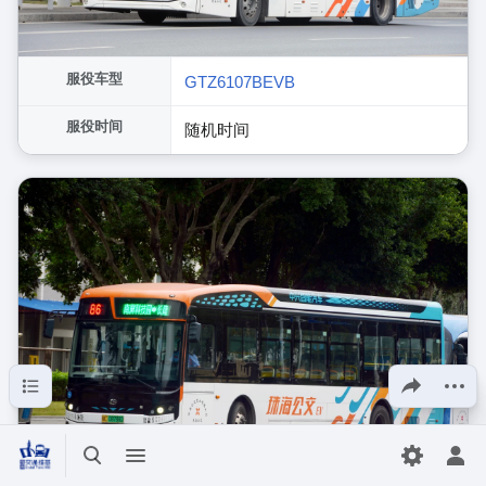
服役车型
GTZ6107BEVB
服役时间
随机时间
目录
分享此页面
更多操
打开/关闭搜索
打开/关闭菜单
切换首选
打