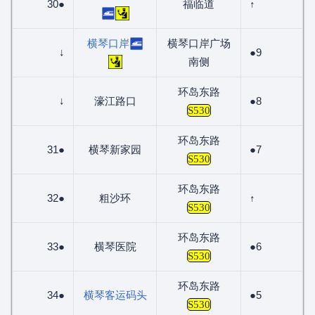
30●
福临道
↑
横琴口岸
横琴口岸广场
↓
●9
南侧
环岛东路
↓
濠江路口
●8
S530
环岛东路
31●
横琴新家园
●7
S530
环岛东路
32●
粗沙环
↑
S530
环岛东路
33●
横琴医院
●6
S530
环岛东路
34●
横琴客运码头
●5
S530