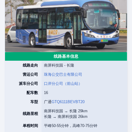
线路基本信息
线路走向
南屏科技园 - 长隆
营运公司
珠海公交巴士有限公司
派车分公司
口岸分公司（前山站）
配车数
16
车型
广通
GTQ6111BEVBT20
南屏科技园 → 长隆 29km
线路里程
长隆 → 南屏科技园 26km
单程时间
平峰50-55分钟，高峰70-75分钟