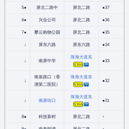
5●
屏北二路中
屏北二路
●37
6●
兴业公司
屏北二路
●36
7●
攀云购物公园
屏北二路
●35
↓
屏东六路
屏东六路
●34
珠海大道东
↓
南屏中学
●33
S366
南泉路口（香
珠海大道东
↓
●32
洲第二医院）
S366
珠海大道东
↓
南屏街口
●31
S366
8●
科技新村
屏北二路
↑
9●
南泰明湾
屏北二路
↑