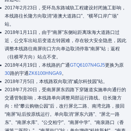
2017年2月23日，受环岛东路城轨工程建设封闭施工影响，
本线路往长隆方向取消“港澳大道路口”、“横琴口岸广场”
站。
2018年1月11日，由于“南屏”东侧站距离珠海大道路口过
近，公交车出站后变道左转困难，存在较大安全隐患，因此
调整本线路往南屏街口方向单边取消停靠“南屏”站；返程
（往横琴方向）站点不变。
2018年4月19日，本线路的广通
GTQ6107N4GJ5
更换为原
30
路的宇通
ZK6100HNGA9
。
2018年7月5日，本线路双向取消“威尔科技园”站。
2018年7月20日，受南屏屏东四路下穿隧道实施单向通行的
交通管制影响，本线路单向调整局部运行路线。往长隆方
向：经“攀云购物公园”后，改行屏北二路、南湾北路，接回
“南屏”站后按原线运行。单向取消“屏东六路”、“屏北一路
东”、“南屏水库”、“公交柏宁”、“南屏中学”、“南泉路口（香
洲第二医院）”、“南屏街口”站；单向增停“科技新村”、“南泰