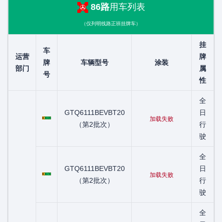
86路
用车列表
（仅列明线路正班挂牌车）
挂
车
运营
牌
牌
车辆型号
涂装
部门
属
号
性
全
粤C01249D
GTQ6111BEVBT20
日
加载失败
（第2批次）
行
驶
全
粤C01274D
GTQ6111BEVBT20
日
加载失败
（第2批次）
行
驶
全