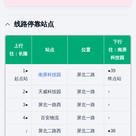
线路停靠站点
下行
上行
站点
位置
往：南屏
往：长隆
科技园
1●
●39
南屏科技园
屏北二路
起点站
终点站
2●
天威科技园
屏北一路
↑
3●
屏北一路西
屏北一路
↑
4●
百安物流
屏北一路
↑
↓
屏北二路西
屏北二路
●38