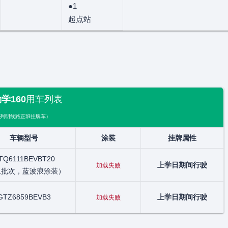
●1
起点站
学160
用车列表
列明线路正班挂牌车）
车辆型号
涂装
挂牌属性
D
TQ6111BEVBT20
上学日期间行驶
加载失败
1批次，蓝波浪涂装）
D
GTZ6859BEVB3
上学日期间行驶
加载失败