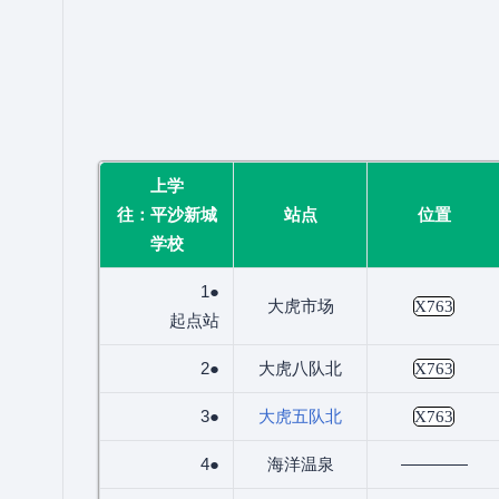
上学
往：平沙新城
站点
位置
学校
1●
大虎市场
X763
起点站
2●
大虎八队北
X763
3●
大虎五队北
X763
4●
海洋温泉
————