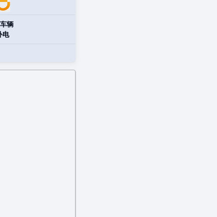
车辆
补电