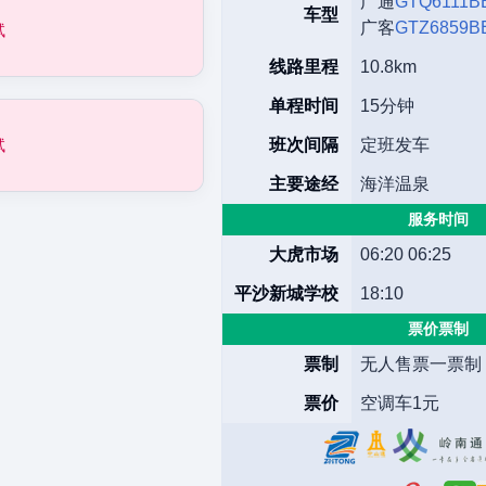
广通
GTQ6111B
车型
广客
GTZ6859B
试
线路里程
10.8km
单程时间
15分钟
试
班次间隔
定班发车
主要途经
海洋温泉
服务时间
大虎市场
06:20 06:25
平沙新城学校
18:10
票价票制
票制
无人售票一票制
票价
空调车1元