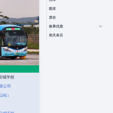
图库
票价
换乘优惠
相关条目
沙新城学校
限公司
山站）