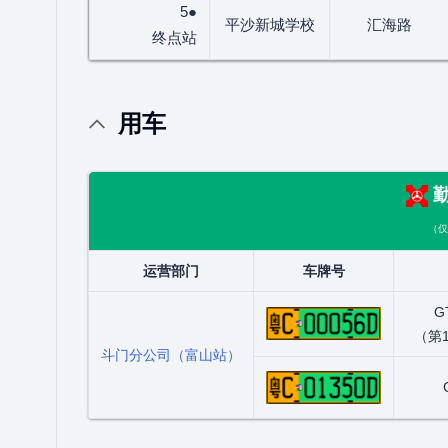
5●
平沙新城学校
汇海路
终点站
用车
勤
（仅
运营部门
车牌号
粤C00056
G
（第
斗门分公司（富山站）
粤C01350