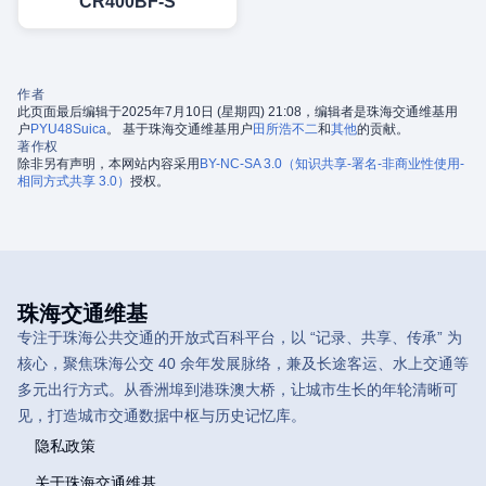
CR400BF-S
作者
此页面最后编辑于2025年7月10日 (星期四) 21:08，编辑者是珠海交通维基用
户
PYU48Suica
。 基于珠海交通维基用户
田所浩不二
和
其他
的贡献。
著作权
除非另有声明，本网站内容采用
BY-NC-SA 3.0（知识共享-署名-非商业性使用-
相同方式共享 3.0）
授权。
珠海交通维基
专注于珠海公共交通的开放式百科平台，以 “记录、共享、传承” 为
核心，聚焦珠海公交 40 余年发展脉络，兼及长途客运、水上交通等
多元出行方式。从香洲埠到港珠澳大桥，让城市生长的年轮清晰可
见，打造城市交通数据中枢与历史记忆库。
隐私政策
关于珠海交通维基