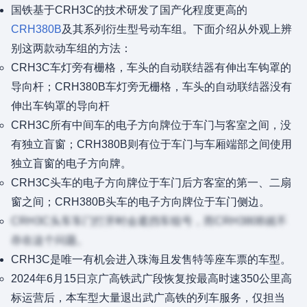
国铁基于CRH3C的技术研发了国产化程度更高的
CRH380B
及其系列衍生型号动车组。下面介绍从外观上辨
别这两款动车组的方法：
CRH3C车灯旁有栅格，车头的自动联结器有伸出车钩罩的
导向杆；CRH380B车灯旁无栅格，车头的自动联结器没有
伸出车钩罩的导向杆
CRH3C所有中间车的电子方向牌位于车门与客室之间，没
有独立盲窗；CRH380B则有位于车门与车厢端部之间使用
独立盲窗的电子方向牌。
CRH3C头车的电子方向牌位于车门后方客室的第一、二扇
窗之间；CRH380B头车的电子方向牌位于车门侧边。
CRH3C头车车门打开时会遮挡车组号，而CRH380B就不
存在这个问题。
CRH3C是唯一有机会进入珠海且发售特等座车票的车型。
2024年6月15日京广高铁武广段恢复按最高时速350公里高
标运营后，本车型大量退出武广高铁的列车服务，仅担当