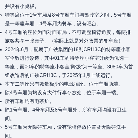
并设有小桌板。
特等席位于1号车厢及8号车厢车门与驾驶室之间，5号车厢
是一等座车厢，4号车厢为餐车，设有吧台。
4号车厢的座位为面对面布局，不可调整椅背角度，每两排
旅客共享一张桌子。（实际上就是对外售票的餐车座）
2024年6月，配属于广铁集团的18列CRH3C的特等座小客
室全数进行改造，其中01车的特等座小客室升级为优选一
等座，而00车的特等座小客室“降级”为一等座。3080车为首
组改造后的广铁CRH3C，于2025年1月上线运行。
本车二等座只有数量极少的电源插座。位于车厢两端。
除4号车厢为均设有大件行李存放处，位于车厢一端。
所有车厢均有电茶炉。
除1号车厢、4号车厢及8号车厢外，所有车厢均设有卫生
间。
5号车厢为无障碍车厢，设有轮椅停放位置及无障碍洗手
间。