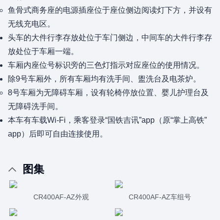
鱼骨式商务座的电源插座位于座位侧边阅读灯下方，并设有
无线充电区。
头车的大件行李存放处位于车门侧边，中间车的大件行李存
放处位于车厢一端。
车厢内座位号标识旁的三色灯指示对应座位的使用情况。
除9号车厢外，所有车厢均有洗手间、盥洗台及电茶炉。
8号车厢为无障碍车厢，设有轮椅停放位置、婴儿护理台及
无障碍洗手间。
本车有车载Wi-Fi，乘客登录“国铁吉讯”app（原“掌上高铁”
app）后即可自由连接使用。
图集
CR400AF-AZ外观
CR400AF-AZ车组号