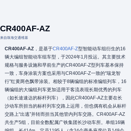
CR400AF-AZ
来自珠海交通维基
CR400AF-AZ
，是基于
CR400AF-Z
型智能动车组衍生的16
辆大编组智能动车组车型，于2024年1月投运。其主要技术
规格与服务设施和早前生产的CR400AF-Z型列车基本保持
一致，车身涂装方案也采用与CR400AF-Z一致的“瑞龙智
行”红黄两色飘带涂装。相较于8辆编组的标准编组列车，16
辆编组的大编组列车更加适用于客流表现长期优秀的列车
（如长途速达的标杆列车），因此CR400AF-AZ主要在长
沙动车所担当的标杆列车交路上运用，但也偶有机会从标杆
交路上“出逃”并转而担当其他管内列车交路。CR400AF-AZ
共生产5组，目前全数配属广铁集团长沙动车所。单组16辆
编组，长414m，定员1195人（含24个商务座席位及148个