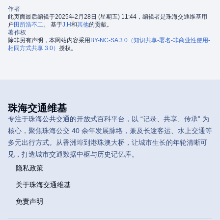
作者
此页面最后编辑于2025年2月28日 (星期五) 11:44，编辑者是珠海交通维基用
户
田所浩不二
。 基于
J.H
和
其他
的贡献。
著作权
除非另有声明，本网站内容采用
BY-NC-SA 3.0（知识共享-署名-非商业性使用-
相同方式共享 3.0）
授权。
珠海交通维基
专注于珠海公共交通的开放式百科平台，以 “记录、共享、传承” 为
核心，聚焦珠海公交 40 余年发展脉络，兼及长途客运、水上交通等
多元出行方式。从香洲埠到港珠澳大桥，让城市生长的年轮清晰可
见，打造城市交通数据中枢与历史记忆库。
隐私政策
关于珠海交通维基
免责声明