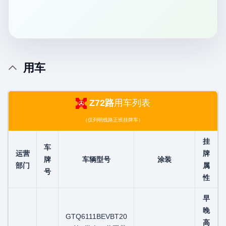
用车
Z72路
用车列表
（仅列明线路正班挂牌车）
挂
车
运营
牌
牌
车辆型号
涂装
部门
属
号
性
早
晚
GTQ6111BEVBT20
粤C00812D
高