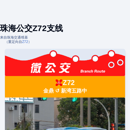
珠海公交Z72支线
来自珠海交通维基
（重定向自
Z72
）
Z72
金鼎 ↺ 新湾五路中