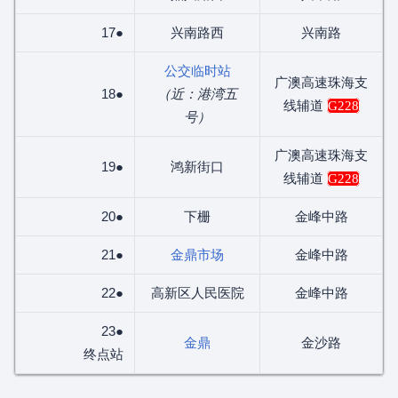
17●
兴南路西
兴南路
公交临时站
广澳高速珠海支
18●
（近：港湾五
线辅道
G228
号）
广澳高速珠海支
19●
鸿新街口
线辅道
G228
20●
下栅
金峰中路
21●
金鼎市场
金峰中路
22●
高新区人民医院
金峰中路
23●
金鼎
金沙路
终点站