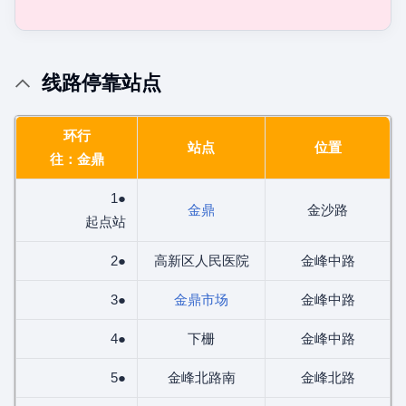
线路停靠站点
环行
站点
位置
往：金鼎
1●
金鼎
金沙路
起点站
2●
高新区人民医院
金峰中路
3●
金鼎市场
金峰中路
4●
下栅
金峰中路
5●
金峰北路南
金峰北路