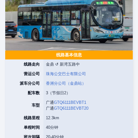
线路基本信息
线路走向
金鼎 ↺ 新湾五路中
营运公司
珠海公交巴士有限公司
派车分公司
香洲分公司（金鼎站）
配车数
3（节假日2）
广通
GTQ6111BEVBT1
车型
广通
GTQ6111BEVBT20
线路里程
12.3km
单程时间
40分钟
班次间隔
20-40分钟