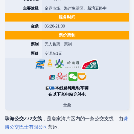
主要途经
金鼎市场、海岸生活区、新湾五路中
服务时间
金鼎
06:20-21:00
票价票制
票制
无人售票一票制
票价
空调车1元
本线路纯电动车辆
在以下充电站充补电
金鼎
珠海公交Z72支线
，是唐家湾片区内的一条公交支线，由
珠
海公交巴士有限公司
营运。