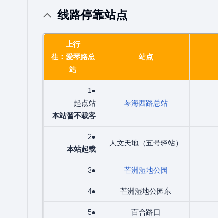
线路停靠站点
上行
往：爱琴路总
站点
站
1●
起点站
琴海西路总站
本站暂不载客
2●
人文天地（五号驿站）
本站起载
3●
芒洲湿地公园
4●
芒洲湿地公园东
5●
百合路口