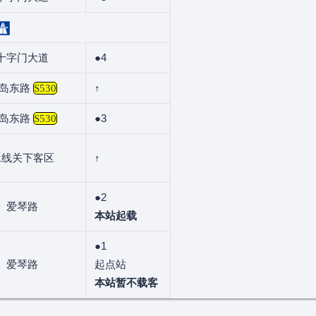
十字门大道
●4
岛东路
↑
S530
岛东路
●3
S530
二线关下客区
↑
●2
爱琴路
本站起载
●1
爱琴路
起点站
本站暂不载客