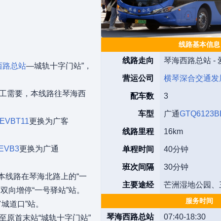
线路基本信息
线路走向
琴海西路总站 -
西路总站
—城轨十字门站”，
营运公司
横琴深合交通发
施工需要，本线路往琴海西
配车数
3
车型
广通
GTQ6123B
EVBT11
更换为广客
线路里程
16km
EVB3
更换为广通
单程时间
40分钟
班次间隔
30分钟
”；本线路在琴海北路上的“一
主要途经
芒洲湿地公园、
间双向增停“一号驿站”站。
服务时间
富城道口”站。
琴海西路总站
07:40-18:30
至原首末站“城轨十字门站”