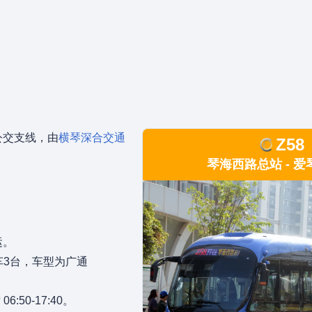
公交支线，由
横琴深合交通
Z58
琴海西路总站 - 
运。
车3台，车型为广通
:50-17:40。