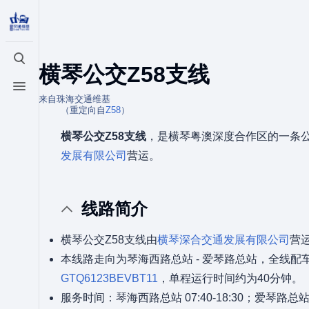
打开/关闭搜索
横琴公交Z58支线
打开/关闭菜单
来自珠海交通维基
（重定向自
Z58
）
横琴公交Z58支线
，是横琴粤澳深度合作区的一条
发展有限公司
营运。
线路简介
横琴公交Z58支线由
横琴深合交通发展有限公司
营
本线路走向为琴海西路总站 - 爱琴路总站，全线配
GTQ6123BEVBT11
，单程运行时间约为40分钟。
服务时间：琴海西路总站 07:40-18:30；爱琴路总站 06