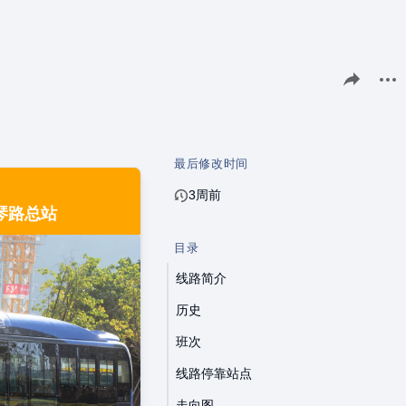
分享此页面
更多
最后修改时间
3周前
爱琴路总站
目录
线路简介
历史
班次
线路停靠站点
走向图