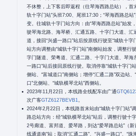
不休整，上下客后即返程（往琴海西路总站），首
轨十字门站”头班7:00、尾班17:30；“琴海西路总站”
变。往城轨十字门站方向：由“琴海西路总站”始发，
驶琴海北路、海琴桥、汇通五路、十字门大道、汇
道，接回“兴盛一路口”站后按原线行驶至“城轨十字
站方向调整由“城轨十字门站”南侧站始发，调整行
字门隧道、荣粤道、汇通二路、十字门大道、琴海
一路口”站后接回原线行驶。取消停靠“城轨十字门站
侧站、“富城道口”南侧站；增停“汇通二路”双边站、
口”北侧站、“城轨横琴北站”西侧站。
2023年11月22日，本线路全线配车由广通
GTQ612
次广客
GTZ6127BEVB1
。
2024年2月22日，本线路首末站由“城轨十字门站”
路总站方向：经“城轨横琴北站”站后，调整行驶十
2号廊道、富邦道、爱琴路，到达“爱琴路总站”（新首末
线通道南”站；取消“汇通二路”、“兴盛一路口”、“