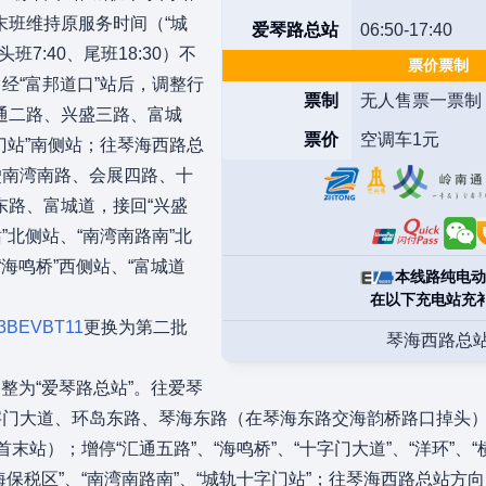
末班维持原服务时间（“城
爱琴路总站
06:50-17:40
头班7:40、尾班18:30）不
票价票制
经“富邦道口”站后，调整行
票制
无人售票一票制
通二路、兴盛三路、富城
票价
空调车1元
门站”南侧站；往琴海西路总
驶南湾南路、会展四路、十
东路、富城道，接回“兴盛
”北侧站、“南湾南路南”北
“海鸣桥”西侧站、“富城道
本线路纯电动
在以下充电站充
3BEVBT11
更换为第二批
琴海西路总
调整为“爱琴路总站”。往爱琴
字门大道、环岛东路、琴海东路（在琴海东路交海韵桥路口掉头）
站）；增停“汇通五路”、“海鸣桥”、“十字门大道”、“洋环”、“
珠海保税区”、“南湾南路南”、“城轨十字门站”；往琴海西路总站方向