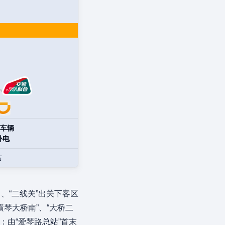
车辆
补电
站
、“二线关”出关下客区
横琴大桥南”、“大桥二
：由“爱琴路总站”首末