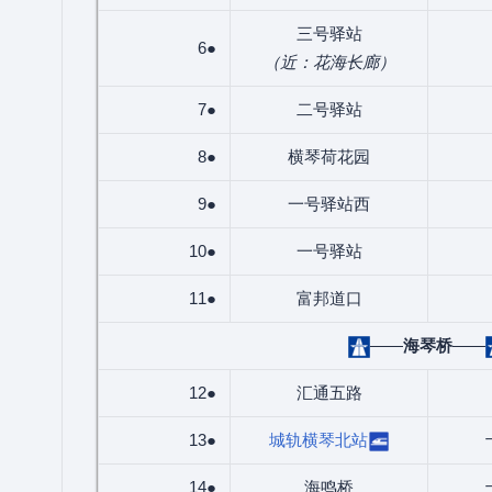
三号驿站
6●
（近：花海长廊）
7●
二号驿站
8●
横琴荷花园
9●
一号驿站西
10●
一号驿站
11●
富邦道口
——
海琴桥
——
12●
汇通五路
13●
城轨横琴北站
14●
海鸣桥