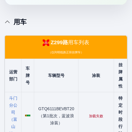
用车
Z299路
用车列表
（仅列明线路正班挂牌车）
挂
车
运营
牌
牌
车辆型号
涂装
部门
属
号
性
斗门
特
分公
定
GTQ6111BEVBT20
司
粤C02215D
时
（第1批次，蓝波浪
加载失败
（富
段
涂装）
山
行