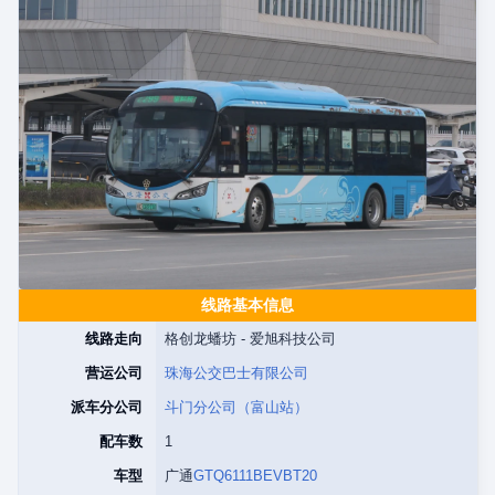
线路基本信息
线路走向
格创龙蟠坊 - 爱旭科技公司
营运公司
珠海公交巴士有限公司
派车分公司
斗门分公司（富山站）
配车数
1
车型
广通
GTQ6111BEVBT20