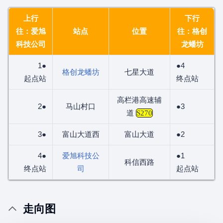
上行
下行
往：爱旭
站点
位置
往：格创
科技公司
龙蟠坊
1●
●4
格创龙蟠坊
七星大道
起点站
终点站
高栏港高速辅
2●
马山村口
●3
道
S270
3●
富山大道西
富山大道
●2
4●
爱旭科技公
●1
科信西路
终点站
司
起点站
走向图