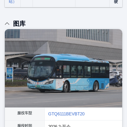
站）
驶
图库
服役车型
GTQ6111BEVBT20
服役时间
2026.2-至今