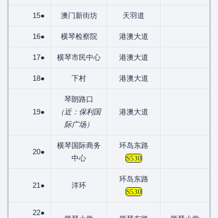
15●
澳门新街坊
天羽道
16●
横琴检察院
港澳大道
17●
横琴市民中心
港澳大道
18●
下村
港澳大道
琴朗路口
19●
（近：保利国
港澳大道
际广场）
横琴国际商务
环岛东路
20●
中心
S530
环岛东路
21●
洋环
S530
22●