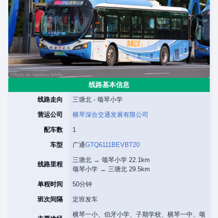
线路基本信息
线路走向
三塘北 - 颂琴小学
营运公司
横琴深合交通发展有限公司
配车数
1
车型
广通
GTQ6111BEVBT20
三塘北 → 颂琴小学 22.1km
线路里程
颂琴小学 → 三塘北 29.5km
单程时间
50分钟
班次间隔
定班发车
横琴一小、伯牙小学、子期学校、横琴一中、颂