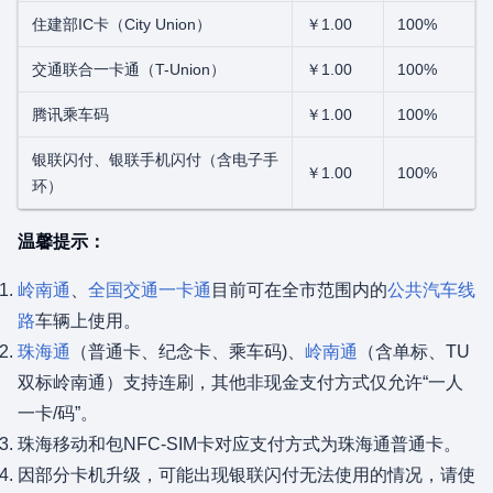
住建部IC卡（City Union）
￥1.00
100%
交通联合一卡通（T-Union）
￥1.00
100%
腾讯乘车码
￥1.00
100%
银联闪付、银联手机闪付（含电子手
￥1.00
100%
环）
温馨提示：
岭南通
、
全国交通一卡通
目前可在全市范围内的
公共汽车线
路
车辆上使用。
珠海通
（普通卡、纪念卡、乘车码)、
岭南通
（含单标、TU
双标岭南通）支持连刷，其他非现金支付方式仅允许“一人
一卡/码”。
珠海移动和包NFC-SIM卡对应支付方式为珠海通普通卡。
因部分卡机升级，可能出现银联闪付无法使用的情况，请使