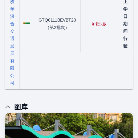
横
上
琴
学
深
日
粤C01959D
GTQ6111BEVBT20
合
期
加载失败
（第2批次）
交
间
通
行
发
驶
展
有
限
公
司
图库