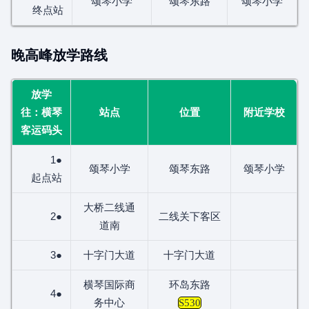
颂琴小学
颂琴东路
颂琴小学
终点站
晚高峰放学路线
放学
往：横琴
站点
位置
附近学校
客运码头
1●
颂琴小学
颂琴东路
颂琴小学
起点站
大桥二线通
2●
二线关下客区
道南
3●
十字门大道
十字门大道
横琴国际商
环岛东路
4●
务中心
S530