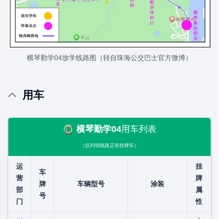
横琴勤学04放学线路图（转自珠海公交巴士官方微博）
用车
横琴勤学04
用车列表
（仅列明线路正班挂牌车）
运
挂
车
营
牌
牌
车辆型号
涂装
部
属
号
门
性