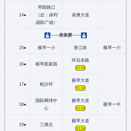
琴朗路口
14●
（近：保利
港澳大道
国际广场）
——
依依桥
——
15●
横琴一小
香江路
横琴一小
环岛东路
16●
横琴新家园
S530
横琴大道
17●
粗沙环
S530
国际网球中
横琴大道
18●
横琴一中
心
S530
横琴大道
19●
三塘北
S530