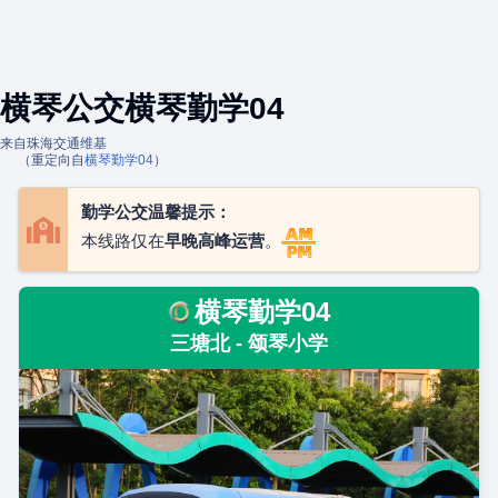
横琴公交横琴勤学04
来自珠海交通维基
（重定向自
横琴勤学04
）
勤学公交温馨提示：
本线路仅在
早晚高峰运营
。
横琴勤学04
三塘北 - 颂琴小学