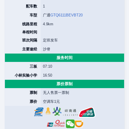
配车数
1
车型
广通
GTQ6111BEVBT20
线路里程
4.9km
单程时间
班次间隔
定班发车
主要途经
沙脊
服务时间
三板
07:10
小林实验小学
16:50
票价票制
票制
无人售票一票制
票价
空调车1元