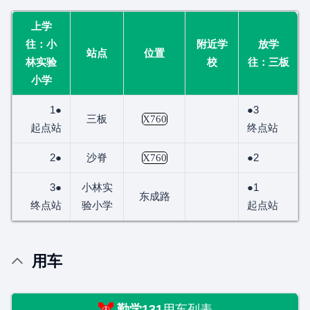
上学
往：小
附近学
放学
站点
位置
林实验
校
往：三板
小学
1●
●3
三板
X760
起点站
终点站
2●
沙脊
●2
X760
3●
小林实
●1
东成路
终点站
验小学
起点站
用车
勤学131
用车列表