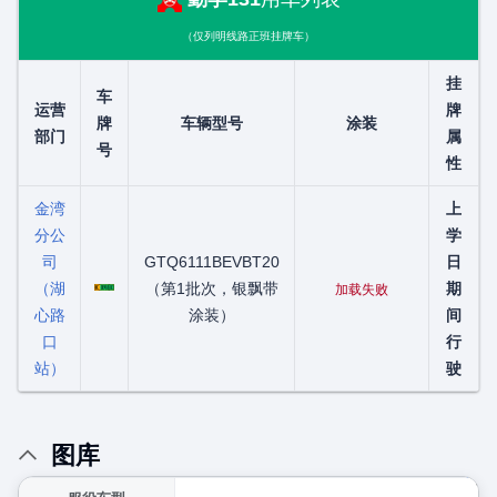
（仅列明线路正班挂牌车）
挂
车
运营
牌
牌
车辆型号
涂装
部门
属
号
性
金湾
上
分公
学
司
GTQ6111BEVBT20
日
粤C09888D
（湖
（第1批次，银飘带
期
加载失败
心路
涂装）
间
口
行
站）
驶
图库
展开