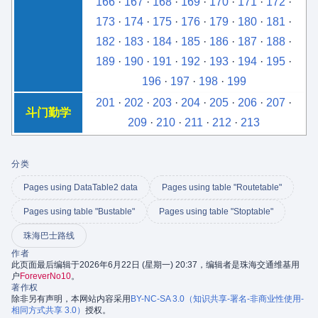
166
·
167
·
168
·
169
·
170
·
171
·
172
·
173
·
174
·
175
·
176
·
179
·
180
·
181
·
182
·
183
·
184
·
185
·
186
·
187
·
188
·
189
·
190
·
191
·
192
·
193
·
194
·
195
·
196
·
197
·
198
·
199
201
·
202
·
203
·
204
·
205
·
206
·
207
·
斗门勤学
209
·
210
·
211
·
212
·
213
分类
Pages using DataTable2 data
Pages using table "Routetable"
Pages using table "Bustable"
Pages using table "Stoptable"
珠海巴士路线
作者
此页面最后编辑于2026年6月22日 (星期一) 20:37，编辑者是珠海交通维基用
户
ForeverNo10
。
著作权
除非另有声明，本网站内容采用
BY-NC-SA 3.0（知识共享-署名-非商业性使用-
相同方式共享 3.0）
授权。