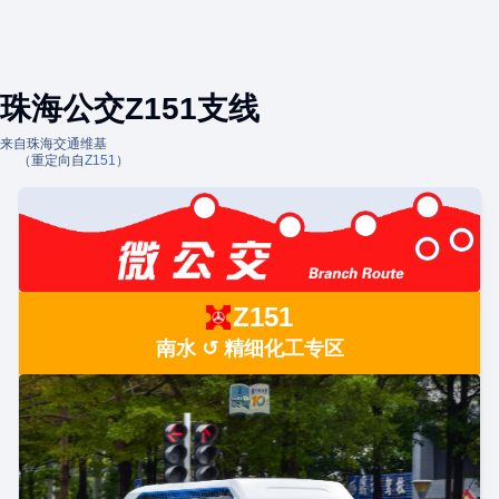
珠海公交Z151支线
来自珠海交通维基
（重定向自
Z151
）
Z151
南水 ↺ 精细化工专区