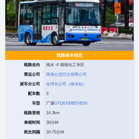
线路基本信息
线路走向
南水 ↺ 精细化工专区
营运公司
珠海公交巴士有限公司
派车分公司
金湾分公司（南水站）
配车数
3
车型
广通
GTQ6700BEVB30
线路里程
14.3km
单程时间
30分钟
班次间隔
20-75分钟