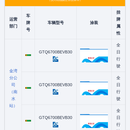
挂
车
运营
牌
牌
车辆型号
涂装
部门
属
号
性
全
粤C01331D
GTQ6700BEVB30
日
行
驶
金湾
分公
全
司
粤C01361D
GTQ6700BEVB30
日
（南
行
水
驶
站）
全
粤C01375D
GTQ6700BEVB30
日
行