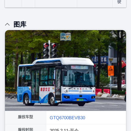
驶
图库
服役车型
GTQ6700BEVB30
服役时间
2025.2.11-至今