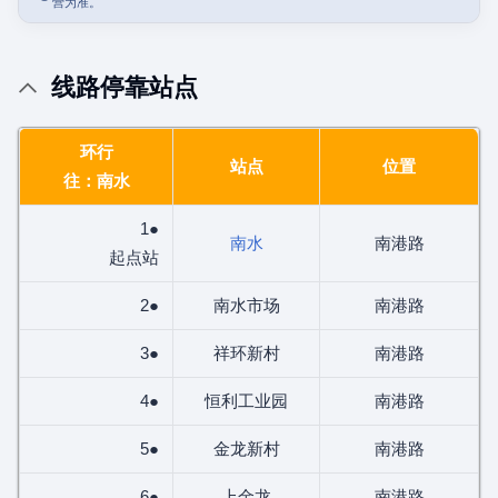
营为准。
线路停靠站点
环行
站点
位置
往：南水
1●
南水
南港路
起点站
2●
南水市场
南港路
3●
祥环新村
南港路
4●
恒利工业园
南港路
5●
金龙新村
南港路
6●
上金龙
南港路