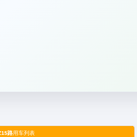
Z15路
用车列表