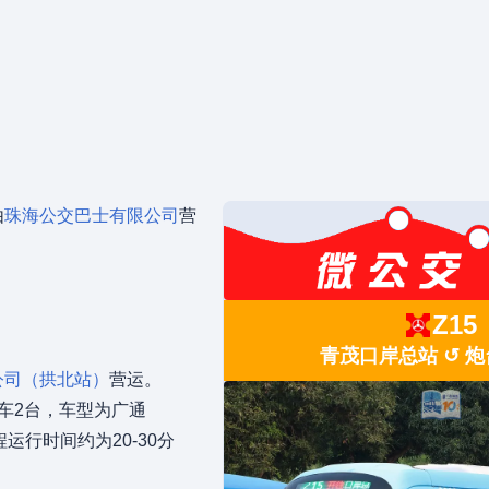
由
珠海公交巴士有限公司
营
Z15
青茂口岸总站 ↺ 
公司（拱北站）
营运。
车2台，车型为广通
运行时间约为20-30分