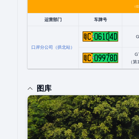
（仅
运营部门
车牌号
粤C06104
G
口岸分公司（拱北站）
粤C09978
G
（第
图库