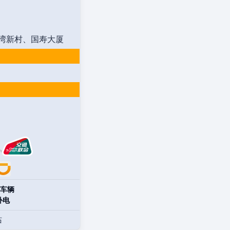
湾新村、国寿大厦
车辆
补电
站