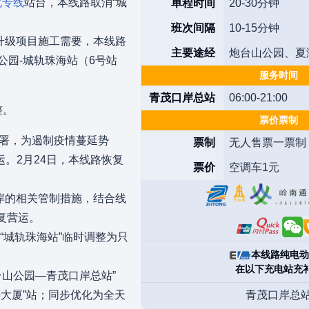
北专线
站台，本线路取消“城
单程时间
20-30分钟
班次间隔
10-15分钟
造升级项目施工需要，本线路
主要途经
炮台山公园、夏
公园-城轨珠海站（6号站
服务时间
青茂口岸总站
06:00-21:00
整。
票价票制
部署，为遏制疫情蔓延势
票制
无人售票一票制
。2月24日，本线路恢复
票价
空调车1元
口岸的相关管制措施，结合线
复营运。
“城轨珠海站”临时调整为只
本线路纯电动
在以下充电站充
台山公园—青茂口岸总站”
寿大厦”站；同步优化为全天
青茂口岸总