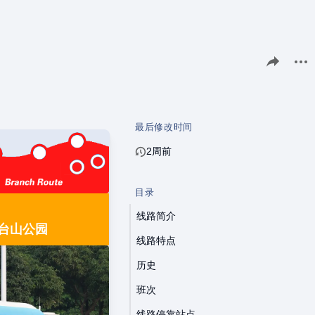
分享此页面
更多
最后修改时间
2周前
目录
线路简介
炮台山公园
线路特点
历史
班次
线路停靠站点