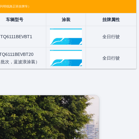
列明线路正班挂牌车）
车辆型号
涂装
挂牌属性
D
TQ6111BEVBT1
全日行驶
D
TQ6111BEVBT20
全日行驶
1批次，蓝波浪涂装）