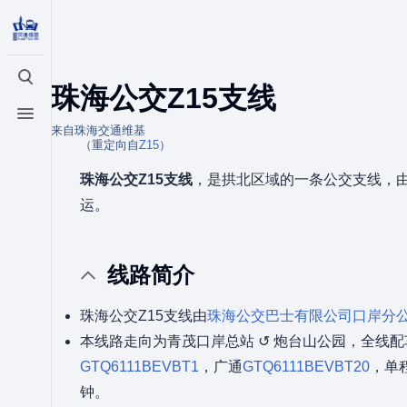
打开/关闭搜索
珠海公交Z15支线
打开/关闭菜单
来自珠海交通维基
（重定向自
Z15
）
珠海公交Z15支线
，是拱北区域的一条公交支线，
运。
线路简介
珠海公交Z15支线由
珠海公交巴士有限公司
口岸分
本线路走向为青茂口岸总站 ↺ 炮台山公园，全线配
GTQ6111BEVBT1
，广通
GTQ6111BEVBT20
，单程
钟。