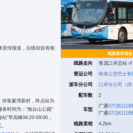
体宣传报道，沿线却设有相
线路基本信息
线路走向
青茂口岸总站 ↺
营运公司
珠海公交巴士有
派车分公司
口岸分公司（拱
配车数
2
发，停靠夏湾新村，终点站为
广通
GTQ6111B
务时间为：“炮台山公园”
车型
广通
GTQ6111B
海站”早高峰06:20-09:00，
线路里程
4.2km
元。