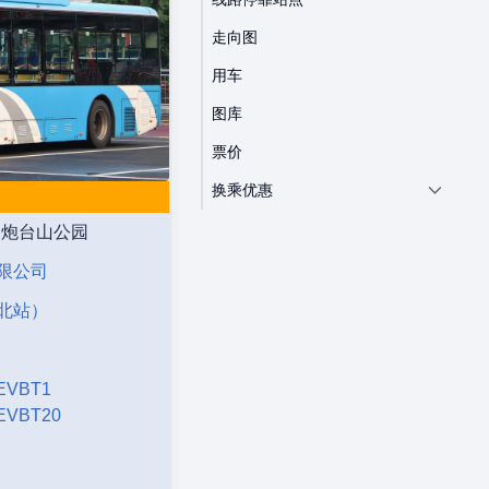
走向图
用车
图库
票价
换乘优惠
 炮台山公园
限公司
北站）
EVBT1
EVBT20