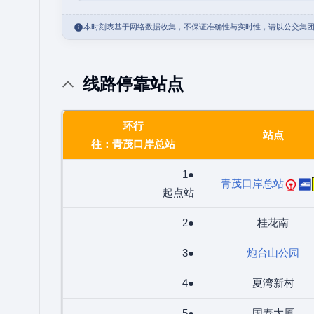
本时刻表基于网络数据收集，不保证准确性与实时性，请以公交集
线路停靠站点
环行
站点
往：青茂口岸总站
1●
青茂口岸总站
起点站
2●
桂花南
3●
炮台山公园
4●
夏湾新村
5●
国寿大厦