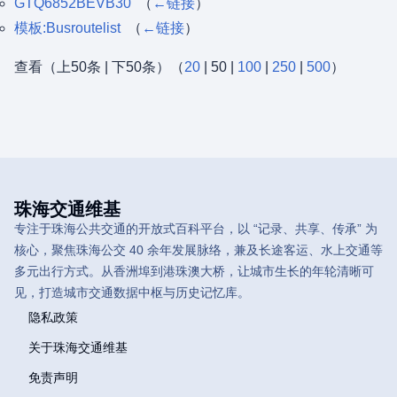
GTQ6852BEVB30
‎
（
←链接
）
模板:Busroutelist
‎
（
←链接
）
查看（
上50条
|
下50条
）（
20
|
50
|
100
|
250
|
500
）
珠海交通维基
专注于珠海公共交通的开放式百科平台，以 “记录、共享、传承” 为
核心，聚焦珠海公交 40 余年发展脉络，兼及长途客运、水上交通等
多元出行方式。从香洲埠到港珠澳大桥，让城市生长的年轮清晰可
见，打造城市交通数据中枢与历史记忆库。
隐私政策
关于珠海交通维基
免责声明