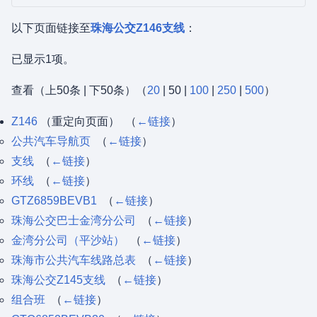
以下页面链接至
珠海公交Z146支线
：
已显示1项。
查看（
上50条
|
下50条
）（
20
|
50
|
100
|
250
|
500
）
Z146
（重定向页面） ‎
（
←链接
）
公共汽车导航页
‎
（
←链接
）
支线
‎
（
←链接
）
环线
‎
（
←链接
）
GTZ6859BEVB1
‎
（
←链接
）
珠海公交巴士金湾分公司
‎
（
←链接
）
金湾分公司（平沙站）
‎
（
←链接
）
珠海市公共汽车线路总表
‎
（
←链接
）
珠海公交Z145支线
‎
（
←链接
）
组合班
‎
（
←链接
）