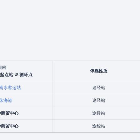
走向
停靠性质
 起点站 ↺ 循环点
南水客运站
途经站
珠海港
途经站
沙商贸中心
途经站
沙商贸中心
途经站