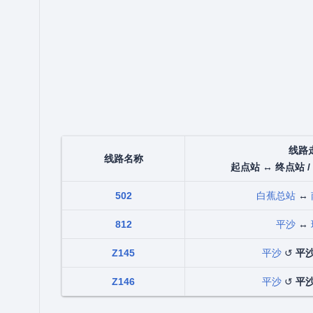
线路
线路名称
起点站 ↔ 终点站 /
502
白蕉总站
↔
812
平沙
↔
Z145
平沙
↺
平
Z146
平沙
↺
平