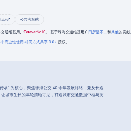
table"
公共汽车站
珠海交通维基用户
ForeverNo10
。 基于珠海交通维基用户
田所浩不二
和
其他
的贡献
署名-非商业性使用-相同方式共享 3.0）
授权。
承” 为核心，聚焦珠海公交 40 余年发展脉络，兼及长途
，让城市生长的年轮清晰可见，打造城市交通数据中枢与历