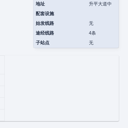
地址
升平大道中
配套设施
始发线路
无
途经线路
4条
子站点
无