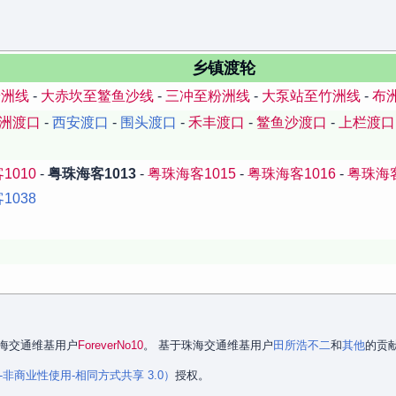
乡镇渡轮
粉洲线
-
大赤坎至鳘鱼沙线
-
三冲至粉洲线
-
大泵站至竹洲线
-
布
洲渡口
-
西安渡口
-
围头渡口
-
禾丰渡口
-
鳘鱼沙渡口
-
上栏渡口
1010
-
粤珠海客1013
-
粤珠海客1015
-
粤珠海客1016
-
粤珠海客
1038
口
是珠海交通维基用户
ForeverNo10
。 基于珠海交通维基用户
田所浩不二
和
其他
的贡
署名-非商业性使用-相同方式共享 3.0）
授权。