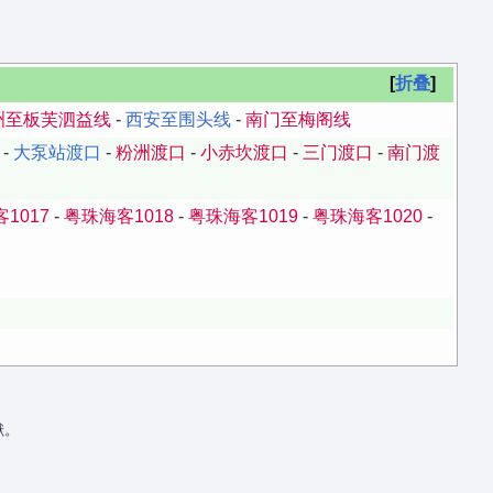
折叠
洲至板芙泗益线
-
西安至围头线
-
南门至梅阁线
-
大泵站渡口
-
粉洲渡口
-
小赤坎渡口
-
三门渡口
-
南门渡
1017
-
粤珠海客1018
-
粤珠海客1019
-
粤珠海客1020
-
献。