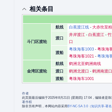
相关条目
航线
白蕉渡江线
-
大赤坎至
井岸渡江
-
白蕉渡江
-
竹
渡口
斗门区渡轮
口
粤珠海客1003
-
粤珠海客
渡船
粤珠海客1021
-
粤珠海客
航线
鹤洲北至鹤洲南线
金湾区渡轮
渡口
鹤洲北渡口
-
鹤洲南渡
渡船
粤珠海车1001
作者
此页面最后编辑于2025年8月21日 (星期四) 17:04，编辑者
著作权
除非另有声明，本网站内容采用
BY-NC-SA 3.0（知识共享-