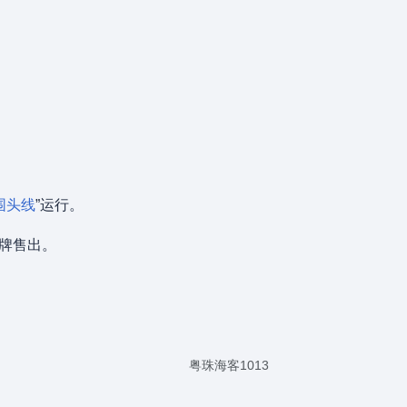
。
围头线
”运行。
挂牌售出。
粤珠海客1013