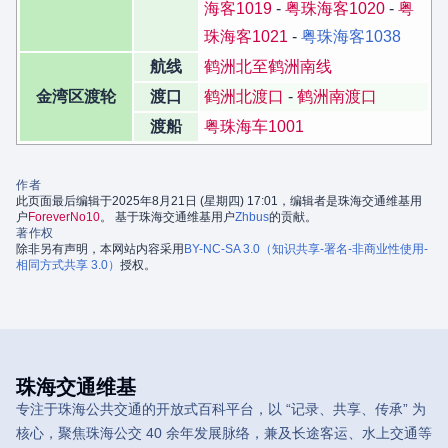
海客1019
-
粤珠海客1020
-
粤
珠海客1021
-
粤珠海客1038
航线
鹤洲北至鹤洲南线
金湾区渡轮
渡口
鹤洲北渡口
-
鹤洲南渡口
渡船
粤珠海车1001
作者
此页面最后编辑于2025年8月21日 (星期四) 17:01，编辑者是珠海交通维基用
户
ForeverNo10
。 基于珠海交通维基用户
Zhbus
的贡献。
著作权
除非另有声明，本网站内容采用
BY-NC-SA 3.0（知识共享-署名-非商业性使用-
相同方式共享 3.0）
授权。
珠海交通维基
专注于珠海公共交通的开放式百科平台，以 “记录、共享、传承” 为
核心，聚焦珠海公交 40 余年发展脉络，兼及长途客运、水上交通等