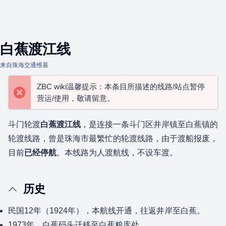
白蕉渡江线
来自珠海交通维基
ZBC wiki温馨提示：本条目所描述的线路/站点暂停
营运/使用，敬请留意。
斗门轮渡
白蕉渡江线
，是连接一条斗门区井岸镇至白蕉镇的
轮渡线路，曾是珠海市最繁忙的轮渡线路，由于渡船报废，
目前
已经停航
。本线路为人渡航线，不设车渡。
历史
民国12年（1924年），本航线开通，往返井岸至白蕉。
1973年，白蕉码头迁移至白蕉粮库处。