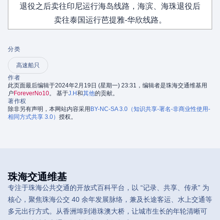
退役之后卖往印尼运行海岛线路，海滨、海珠退役后
卖往泰国运行芭提雅-华欣线路。
分类
高速船只
作者
此页面最后编辑于2024年2月19日 (星期一) 23:31，编辑者是珠海交通维基用
户
ForeverNo10
。 基于
J.H
和
其他
的贡献。
著作权
除非另有声明，本网站内容采用
BY-NC-SA 3.0（知识共享-署名-非商业性使用-
相同方式共享 3.0）
授权。
珠海交通维基
专注于珠海公共交通的开放式百科平台，以 “记录、共享、传承” 为
核心，聚焦珠海公交 40 余年发展脉络，兼及长途客运、水上交通等
多元出行方式。从香洲埠到港珠澳大桥，让城市生长的年轮清晰可