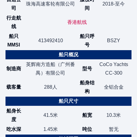
珠海高速客轮有限公司
2018-至今
司
间
行走航
香港航线
线
船只
船只呼
413492410
BSZY
MMSI
号
船只概况
英辉南方造船（广州番
CoCo Yachts
制造商
型号
禺）有限公司
CC-300
船身结
载客量
288人
全铝合金
构
船只尺寸
船身长
41.5米
船宽
10.3米
度
吃水深
1.45米
吨位
暂无