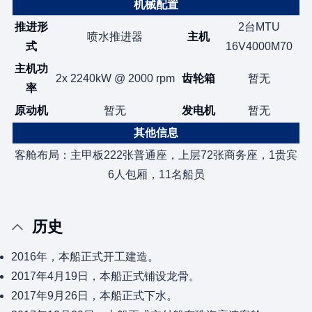
机械配置
推进形
2台MTU
喷水推进器
主机
式
16V4000M70
主机功
2x 2240kW @ 2000 rpm
齿轮箱
暂无
率
原动机
暂无
发电机
暂无
其他信息
客舱布局：主甲板222张普通座，上层72张商务座，1贵宾
6人包厢，11名船员
历史
2016年，本船正式开工建造。
2017年4月19日，本船正式铺设龙骨。
2017年9月26日，本船正式下水。