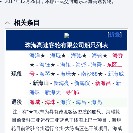
2017年12月29日，本船正式交付船东珠海高速客轮。
相关条目
折叠
珠海高速客轮有限公司船只列表
海洋
★ -
海琨
★ -
海弛
★ -
海钧
★ -
海乔
★ -
海钰
★ -
海钜
-
海尧
-
海舜
-
东区二
现役
号
-
海琴
★ -
海璟
★ -
南沙68
★ -
新海威
-
新海山
-
新海亮
-
新海滨
-
新海昌
-
新
海珠
-
新海天
-
寻仙6
退役
海威
-
海珠
-
海滨
-
海昌
-
海亮
注：有“★”标志为具有跨境客运资质的船只。海琨轮
目前常驻三亚运行三亚蓝色干线海上巴士项目，海炬
轮目前常驻台州运行台州-大陈岛蓝色干线项目。海威