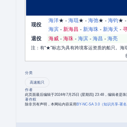
海洋
★ -
海琨
★ -
海弛
★ -
海钧
★ 
现役
海滨
-
新海昌
-
新海珠
-
新海天
-
寻
退役
海威
-
海珠
-
海滨
-
海昌
-
海亮
注：有“★”标志为具有跨境客运资质的船只。
分类
高速船只
作者
此页面最后编辑于2024年7月25日 (星期四) 23:48，编辑者
著作权
除非另有声明，本网站内容采用
BY-NC-SA 3.0（知识共享-