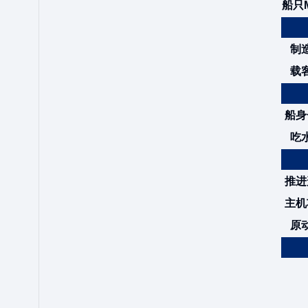
船只M
制
载
船身
吃
推进
主机
原