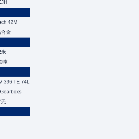
XJH
ech 42M
铝合金
2米
10吨
 396 TE 74L
 Gearboxs
暂无