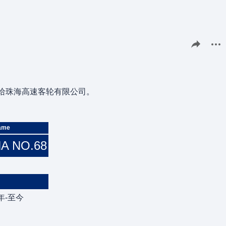
分享此页面
更多
借给珠海高速客轮有限公司。
ame
A NO.68
9年-至今