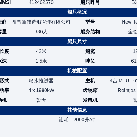
MSI
412462570
船只呼号
B
船只概况
造商
番禺新技造船管理有限公司
型号
New T
客量
386人
船身结构
全
船只尺寸
长度
42米
船宽
1
水深
1.5米
吨位
6
机械配置
形式
喷水推进器
主机
4台 MTU 16V
功率
4 x 1980kW
齿轮箱
Reintjes
动机
暂无
发电机
其他信息
油耗：2000升/时