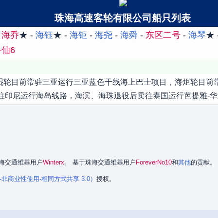
珠海高速客轮有限公司船只列表
-
海乔
★ -
海钰
★ -
海钜
-
海尧
-
海舜
-
东区二号
-
海琴
★ 
仙6
海琨轮目前常驻三亚运行三亚蓝色干线海上巴士项目，海炬轮目前
往印尼运行海岛线路，海滨、海珠退役后卖往泰国运行芭提雅-华
是珠海交通维基用户
Winterx
。 基于珠海交通维基用户
ForeverNo10
和
其他
的贡献。
署名-非商业性使用-相同方式共享 3.0）
授权。