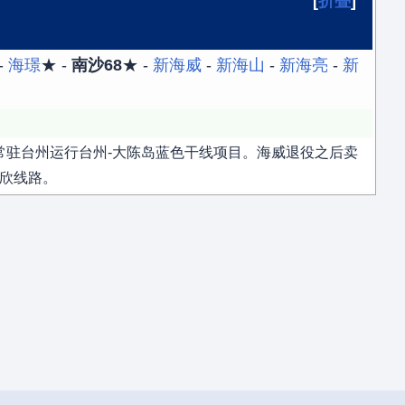
折叠
-
海璟
★ -
南沙68
★ -
新海威
-
新海山
-
新海亮
-
新
常驻台州运行台州-大陈岛蓝色干线项目。海威退役之后卖
欣线路。