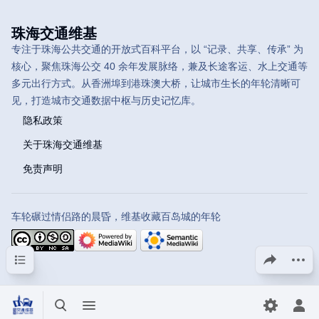
珠海交通维基
专注于珠海公共交通的开放式百科平台，以 “记录、共享、传承” 为
核心，聚焦珠海公交 40 余年发展脉络，兼及长途客运、水上交通等
多元出行方式。从香洲埠到港珠澳大桥，让城市生长的年轮清晰可
见，打造城市交通数据中枢与历史记忆库。
隐私政策
关于珠海交通维基
免责声明
车轮碾过情侣路的晨昏，维基收藏百岛城的年轮
目录
分享此页面
更多操
打开/关闭搜索
打开/关闭菜单
切换首选
打