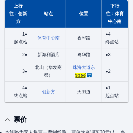
上行
下行
往：创新
站点
位置
往：体育
方
中心南
1●
●4
体育中心南
香华路
起点站
终点站
2●
新海利酒店
粤华路
●3
北山（华发商
珠海大道东
3●
●2
都）
S366
4●
●1
创新方
天羽道
终点站
起点站
票价
本线路为无人售票一票制线路，票价为空调车20元/人。各