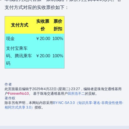
支付方式对应的实收票价如下：
实收票
票价
支付方式
价
折扣
现金
￥20.00
100%
支付宝乘车
码、腾讯乘车
￥20.00
100%
码
作者
此页面最后编辑于2025年4月22日 (星期二) 23:27，编辑者是珠海交通维基用
户
ForeverNo10
。 基于珠海交通维基用户
田所浩不二
的贡献。
著作权
除非另有声明，本网站内容采用
BY-NC-SA 3.0（知识共享-署名-非商业性使用-
相同方式共享 3.0）
授权。