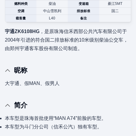
柴油
綦江5MT
燃料种类
变速箱
中山雪凯利
国二
空调
排放标准
L40
载客量
备注
宇通ZK6108HG
，是原珠海信禾西部公共汽车有限公司于
2004年引进的符合国二排放标准的10米级别柴油公交车，
由郑州宇通客车股份有限公司制造。
昵称
大宇通、假MAN、假男人
简介
本车型是珠海首批使用“MAN A74”前脸的车型。
本车型为斗门分公司（信禾公汽）独有车型。