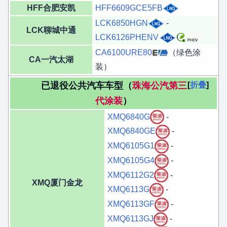
HFF合肥安凯
HFF6609GCE5FB
LCK6850HGN
-
LCK聊城中通
LCK6126PHENV
CA6100URE80
（绿色涂
CA一汽太湖
装）
已退役公共汽车车型（
珠海公汽第三
折叠
代涂装
）
XMQ6840G
-
XMQ6840GE
-
XMQ6105G1
-
XMQ6105G4
-
XMQ6112G2
-
XMQ厦门金龙
XMQ6113G
-
XMQ6113GF
-
XMQ6113GJ
-