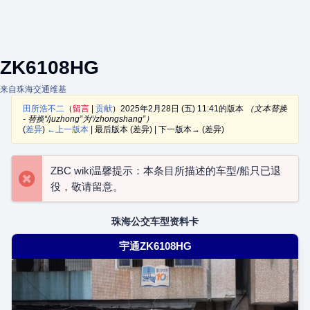
ZK6108HG
来自珠海交通维基
田所浩不二
（
留言
|
贡献
）
2025年2月28日 (五) 11:41的版本
（文本替换
- 替换“/juzhong”为“/zhongshang”）
(
差异
)
←上一版本
| 最后版本 (差异) | 下一版本→ (差异)
ZBC wiki温馨提示：本条目所描述的车型/船只已退
役，敬请留意。
珠海公交车型资料卡
宇通ZK6108HG