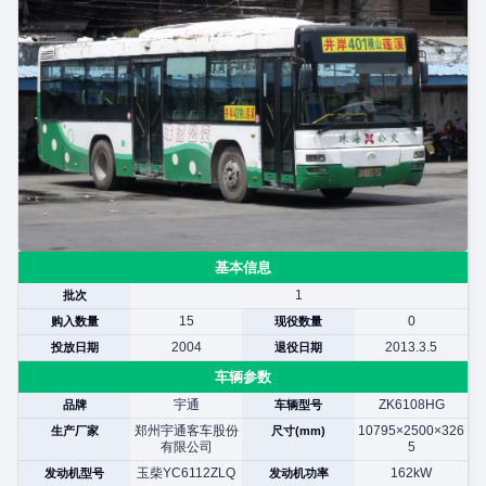
基本信息
1
批次
15
0
购入数量
现役数量
2004
2013.3.5
投放日期
退役日期
车辆参数
宇通
ZK6108HG
品牌
车辆型号
郑州宇通客车股份
10795×2500×326
生产厂家
尺寸(mm)
有限公司
5
玉柴YC6112ZLQ
162kW
发动机型号
发动机功率