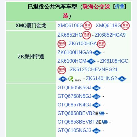
已退役公共汽车车型（
珠海公交涂
折叠
装
）
XMQ厦门金龙
XMQ6106G
-
XMQ6119G
ZK6852HG
-
ZK6852HGA9
-
ZK6100HGA
-
ZK6100HNGA9
-
ZK郑州宇通
ZK6100HGM
-
ZK6108HGC
-
ZK6125CHEVNPG21
-
ZK6140HNG2
GTQ6605N5GJ
-
GTQ6768N5GJ
-
GTQ6857N4GJ
-
GTQ6858BEVB2
-
GTQ6858BEVBT2
-
GTQ6105NGJ3
-