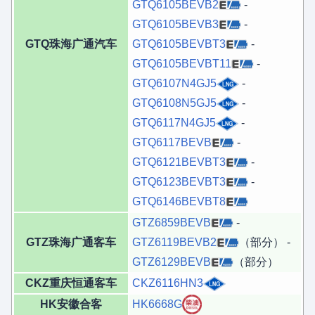
GTQ6105BEVB2
-
GTQ6105BEVB3
-
GTQ珠海广通汽车
GTQ6105BEVBT3
-
GTQ6105BEVBT11
-
GTQ6107N4GJ5
-
GTQ6108N5GJ5
-
GTQ6117N4GJ5
-
GTQ6117BEVB
-
GTQ6121BEVBT3
-
GTQ6123BEVBT3
-
GTQ6146BEVBT8
GTZ6859BEVB
-
GTZ珠海广通客车
GTZ6119BEVB2
（部分） -
GTZ6129BEVB
（部分）
CKZ重庆恒通客车
CKZ6116HN3
HK安徽合客
HK6668G