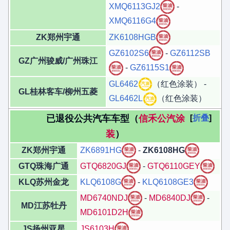
XMQ6113GJ2
-
XMQ6116G4
ZK郑州宇通
ZK6108HGB
GZ6102S6
-
GZ6112SB
GZ广州骏威/广州珠江
-
GZ6115S1
GL6462
（红色涂装） -
GL桂林客车/柳州五菱
GL6462L
（红色涂装）
已退役公共汽车车型（
信禾公汽涂
折叠
装
）
ZK郑州宇通
ZK6891HG
-
ZK6108HG
GTQ珠海广通
GTQ6820GJ
-
GTQ6110GEY
KLQ苏州金龙
KLQ6108G
-
KLQ6108GE3
MD6740NDJ
-
MD6840DJ
-
MD江苏牡丹
MD6101D2H
JS扬州亚星
JS6103H