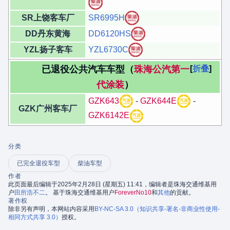
SR上饶客车厂
SR6995H
DD丹东黄海
DD6120HS
YZL扬子客车
YZL6730C
已退役公共汽车车型（
珠海公汽第一
折叠
代涂装
）
GZK643
-
GZK644E
-
GZK广州客车厂
GZK6142E
分类
已完全退役车型
柴油车型
作者
此页面最后编辑于2025年2月28日 (星期五) 11:41，编辑者是珠海交通维基用
户
田所浩不二
。 基于珠海交通维基用户
ForeverNo10
和
其他
的贡献。
著作权
除非另有声明，本网站内容采用
BY-NC-SA 3.0（知识共享-署名-非商业性使用-
相同方式共享 3.0）
授权。