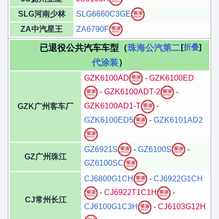
SLG河南少林
SLG6660C3GE
ZA中汽星王
ZA6790F
已退役公共汽车车型（
珠海公汽第二
折叠
代涂装
）
GZK6100AD
-
GZK6100ED
-
GZK6100ADT-2
-
GZK6100AD1-T
-
GZK广州客车厂
GZK6100ED5
-
GZK6101AD2
GZ6921S
-
GZ6100S
-
GZ广州珠江
GZ6100SC
CJ6800G1CH
-
CJ6922G1CH
-
CJ6922T1C1H
-
CJ常州长江
CJ6100G1C3H
-
CJ6103G12H