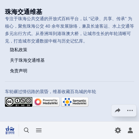
珠海交通维基
专注于珠海公共交通的开放式百科平台，以 “记录、共享、传承” 为
核心，聚焦珠海公交 40 余年发展脉络，兼及长途客运、水上交通等
多元出行方式。从香洲埠到港珠澳大桥，让城市生长的年轮清晰可
见，打造城市交通数据中枢与历史记忆库。
隐私政策
关于珠海交通维基
免责声明
车轮碾过情侣路的晨昏，维基收藏百岛城的年轮
分享此页面
更多操
打开/关闭搜索
打开/关闭菜单
切换首选
打