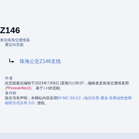
Z146
来自珠海交通维基
重定向页面
重定向到：
珠海公交Z146支线
作者
此页面最后编辑于2023年7月8日 (星期六) 08:07，编辑者是珠海交通维基用
户
ForeverNo10
。 基于
J.H
的贡献。
著作权
除非另有声明，本网站内容采用
BY-NC-SA 3.0（知识共享-署名-非商业性使用-
相同方式共享 3.0）
授权。