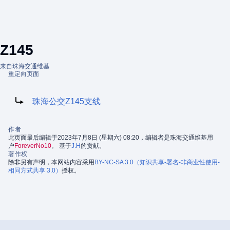
Z145
来自珠海交通维基
重定向页面
重定向到：
珠海公交Z145支线
作者
此页面最后编辑于2023年7月8日 (星期六) 08:20，编辑者是珠海交通维基用
户
ForeverNo10
。 基于
J.H
的贡献。
著作权
除非另有声明，本网站内容采用
BY-NC-SA 3.0（知识共享-署名-非商业性使用-
相同方式共享 3.0）
授权。