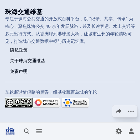
珠海交通维基
专注于珠海公共交通的开放式百科平台，以 “记录、共享、传承” 为
核心，聚焦珠海公交 40 余年发展脉络，兼及长途客运、水上交通等
多元出行方式。从香洲埠到港珠澳大桥，让城市生长的年轮清晰可
见，打造城市交通数据中枢与历史记忆库。
隐私政策
关于珠海交通维基
免责声明
车轮碾过情侣路的晨昏，维基收藏百岛城的年轮
分享此页面
更多操
打开/关闭搜索
打开/关闭菜单
切换首选
打