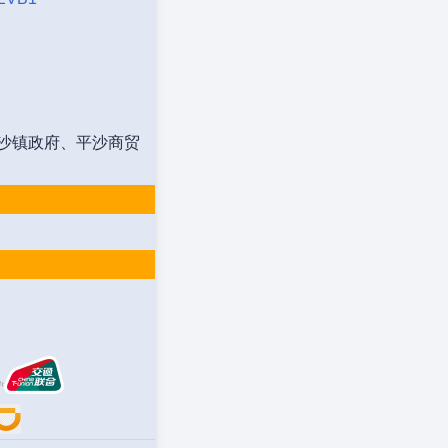
沙镇政府、平沙商贸