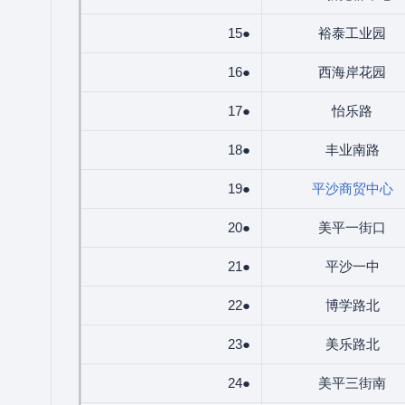
15●
裕泰工业园
16●
西海岸花园
17●
怡乐路
18●
丰业南路
19●
平沙商贸中心
20●
美平一街口
21●
平沙一中
22●
博学路北
23●
美乐路北
24●
美平三街南