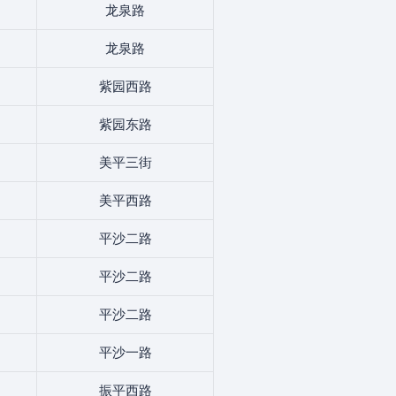
龙泉路
龙泉路
紫园西路
紫园东路
美平三街
美平西路
平沙二路
平沙二路
平沙二路
平沙一路
振平西路