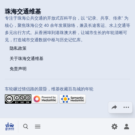
珠海交通维基
专注于珠海公共交通的开放式百科平台，以 “记录、共享、传承” 为
核心，聚焦珠海公交 40 余年发展脉络，兼及长途客运、水上交通等
多元出行方式。从香洲埠到港珠澳大桥，让城市生长的年轮清晰可
见，打造城市交通数据中枢与历史记忆库。
隐私政策
关于珠海交通维基
免责声明
车轮碾过情侣路的晨昏，维基收藏百岛城的年轮
分享此页面
更多操
打开/关闭搜索
打开/关闭菜单
切换首选
打