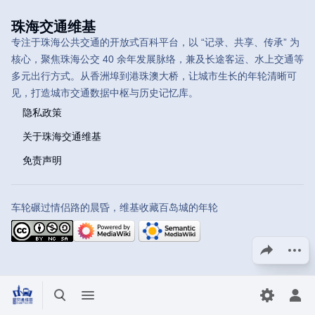
珠海交通维基
专注于珠海公共交通的开放式百科平台，以 “记录、共享、传承” 为
核心，聚焦珠海公交 40 余年发展脉络，兼及长途客运、水上交通等
多元出行方式。从香洲埠到港珠澳大桥，让城市生长的年轮清晰可
见，打造城市交通数据中枢与历史记忆库。
隐私政策
关于珠海交通维基
免责声明
车轮碾过情侣路的晨昏，维基收藏百岛城的年轮
分享此页面
更多操
打开/关闭搜索
打开/关闭菜单
切换首选
打