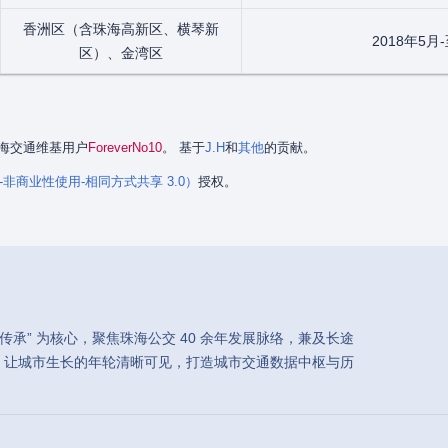
香洲区（含珠海高新区、横琴新
2018年5月
区）、金湾区
是珠海交通维基用户
ForeverNo10
。 基于
J.H
和
其他
的贡献。
署名-非商业性使用-相同方式共享 3.0）
授权。
承” 为核心，聚焦珠海公交 40 余年发展脉络，兼及长途
，让城市生长的年轮清晰可见，打造城市交通数据中枢与历