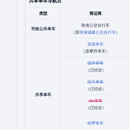
共享单车导航页
类型
营运商
珠海公交自行车
市政公共单车
（原
珠海城建公共自行车
）
美团单车
（原摩拜单车）
优拜单车
（已结业）
桔子单车
（已结业）
共享单车
ofo单车
（已结业）
哈啰单车