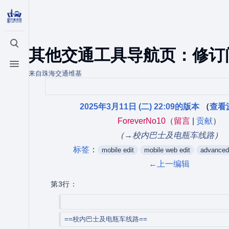
打开/关闭搜索
其他交通工具导航页：修订
打开/关闭菜单
来自珠海交通维基
2025年3月11日 (二) 22:09的版本
（
查看
ForeverNo10
（
留言
|
贡献
）
（
→‎校内巴士及电瓶车线路
）
标签
：
mobile edit
mobile web edit
advanced 
←上一编辑
第3行：
==校内巴士及电瓶车线路==