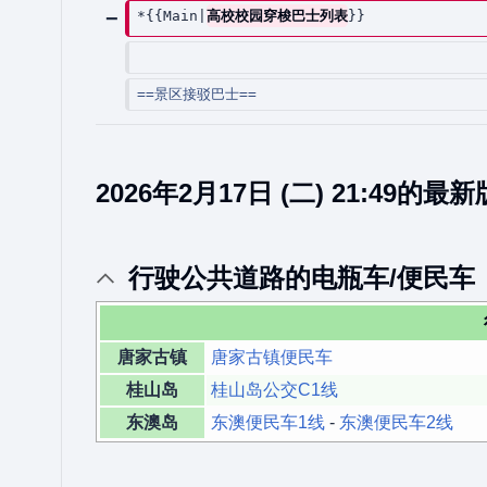
*{{Main|
高校校园穿梭巴士列表‎‎
}}
==景区接驳巴士==
2026年2月17日 (二) 21:49的最
行驶公共道路的电瓶车/便民车
唐家古镇
唐家古镇便民车
桂山岛
桂山岛公交C1线
东澳岛
东澳便民车1线
-
东澳便民车2线