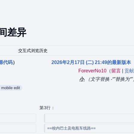
间差异
交互式浏览历史
源代码
）
2026年2月17日 (二) 21:49的最新版本
ForeverNo10
（
留言
|
贡献
小
（文字替换 -“‎”替换为“
mobile edit
第3行：
==校内巴士及电瓶车线路==