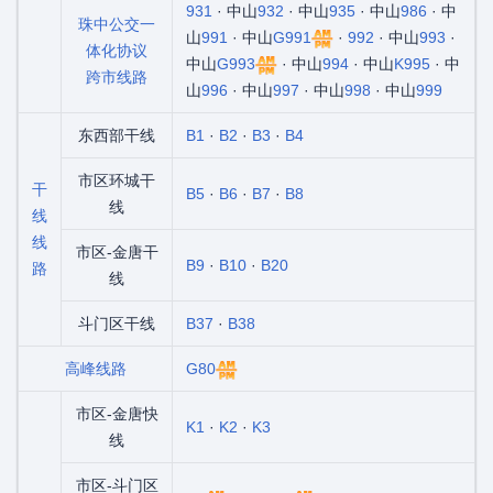
931
· 中山
932
· 中山
935
· 中山
986
· 中
珠中公交一
山
991
· 中山
G991
·
992
· 中山
993
·
体化协议
中山
G993
· 中山
994
· 中山
K995
· 中
跨市线路
山
996
· 中山
997
· 中山
998
· 中山
999
东西部干线
B1
·
B2
·
B3
·
B4
市区环城干
干
B5
·
B6
·
B7
·
B8
线
线
线
市区-金唐干
B9
·
B10
·
B20
路
线
斗门区干线
B37
·
B38
高峰线路
G80
市区-金唐快
K1
·
K2
·
K3
线
市区-斗门区