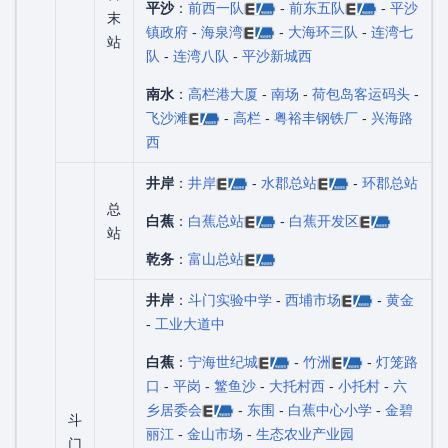
平沙
：
前西一队
-
前东五队
-
平沙
末
镇政府
-
海泉湾
-
大海环三队
-
连湾七
站
队
-
连湾八队
-
平沙新城西
南水
：
高栏港大厦
-
南场
-
荷包岛客运码头
-
飞沙滩
-
高栏
-
粤裕丰钢铁厂
-
兴海路
西
井岸
：
井岸
-
水郡总站
-
环郡总站
总
白蕉
：
白蕉总站
-
白蕉开发区
站
乾务
：
富山总站
井岸
：
斗门实验中学
-
西埔市场
-
黄金
-
工业大道中
白蕉
：
宁海世纪城
-
竹洲
-
灯笼路
口
-
平岗
-
鳘鱼沙
-
大托村西
-
小托村
-
六
乡居委会
-
东围
-
白蕉中心小学
-
金碧
斗
丽江
-
金山市场
-
生态农业产业园
门