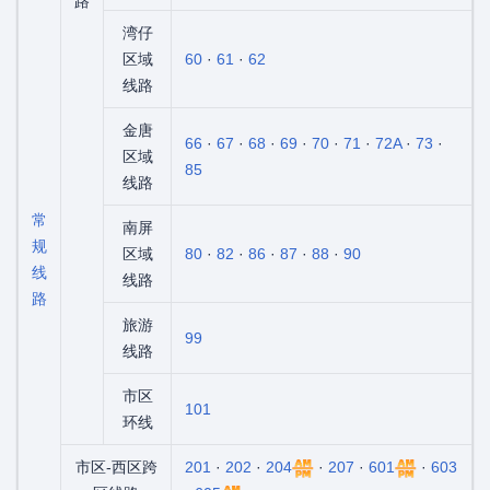
路
湾仔
区域
60
·
61
·
62
线路
金唐
66
·
67
·
68
·
69
·
70
·
71
·
72A
·
73
·
区域
85
线路
常
南屏
规
区域
80
·
82
·
86
·
87
·
88
·
90
线
线路
路
旅游
99
线路
市区
101
环线
市区-西区跨
201
·
202
·
204
·
207
·
601
·
603