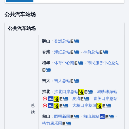
公共汽车站场
公共汽车站场
狮山
：
香洲总站
香湾
：
海虹总站
-
神前总站
梅华
：
体育中心南
-
市民服务中心总站
吉大
：
吉大总站
拱北
：
拱北口岸总站
-
城轨珠海站
-
夏湾
-
青茂口岸总站
总
-
大桥口岸枢纽
站
前山
：
圆明新园
-
前山总站
-
格力康乐园