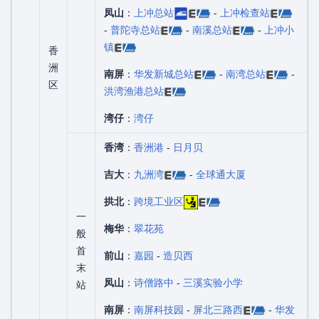
凤山
：
上冲总站
-
上冲检查站
-
普陀寺总站
-
南溪总站
-
上冲小
镇
香
洲
南屏
：
华发新城总站
-
南湾总站
-
区
洪湾渔港总站
湾仔
：
湾仔
香湾
：
香洲港
-
日月贝
吉大
：
九洲湾
-
全球通大厦
拱北
：
跨境工业区
一
梅华
：
翠花苑
般
首
前山
：
嘉园
-
造贝西
末
凤山
：
诗僧路中
-
三溪实验小学
站
南屏
：
南屏科技园
-
屏北三路西
-
华发