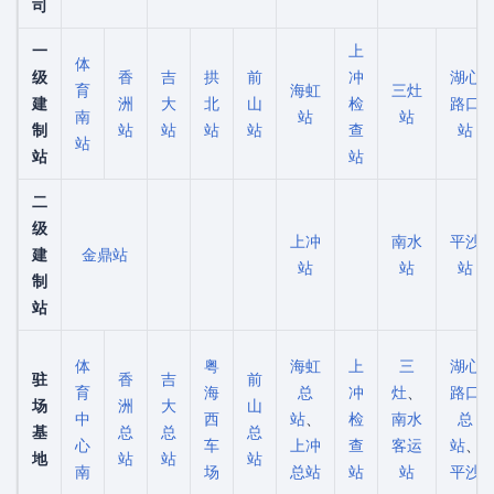
司
一
上
体
级
香
吉
拱
前
冲
湖心
育
海虹
三灶
建
洲
大
北
山
检
路口
南
站
站
制
站
站
站
站
查
站
站
站
站
二
级
上冲
南水
平沙
建
金鼎站
站
站
站
制
站
体
粤
海虹
上
三
湖心
驻
香
吉
前
育
海
总
冲
灶
、
路口
场
洲
大
山
中
西
站
、
检
南水
总
基
总
总
总
心
车
上冲
查
客运
站
、
地
站
站
站
南
场
总站
站
站
平沙