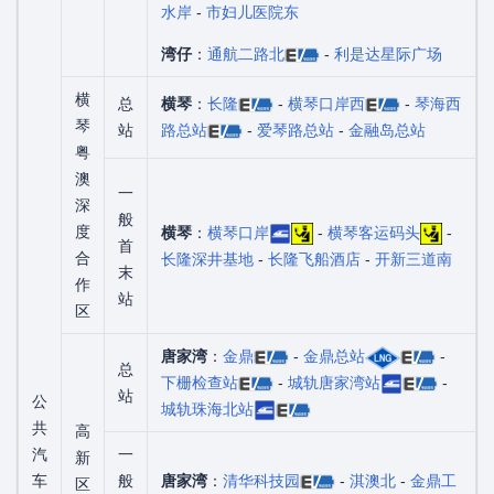
水岸
-
市妇儿医院东
湾仔
：
通航二路北
-
利是达星际广场
横
总
横琴
：
长隆
-
横琴口岸西
-
琴海西
琴
站
路总站
-
爱琴路总站
-
金融岛总站
粤
澳
一
深
般
度
横琴
：
横琴口岸
-
横琴客运码头
-
首
合
长隆深井基地
-
长隆飞船酒店
-
开新三道南
末
作
站
区
唐家湾
：
金鼎
-
金鼎总站
-
总
下栅检查站
-
城轨唐家湾站
-
站
公
城轨珠海北站
共
高
汽
一
新
车
般
唐家湾
：
清华科技园
-
淇澳北
-
金鼎工
区