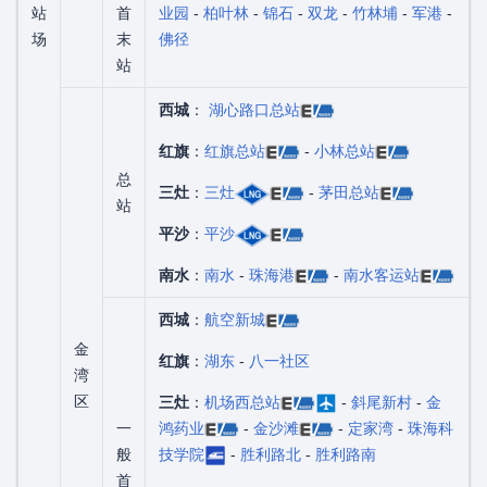
站
首
业园
-
柏叶林
-
锦石
-
双龙
-
竹林埔
-
军港
-
场
末
佛径
站
西城
：
湖心路口总站
红旗
：
红旗总站
-
小林总站
总
三灶
：
三灶
-
茅田总站
站
平沙
：
平沙
南水
：
南水
-
珠海港
-
南水客运站
西城
：
航空新城
金
红旗
：
湖东
-
八一社区
湾
区
三灶
：
机场西总站
-
斜尾新村
-
金
一
鸿药业
-
金沙滩
-
定家湾
-
珠海科
般
技学院
-
胜利路北
-
胜利路南
首