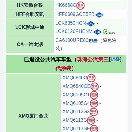
HK安徽合客
HK6668G
HFF合肥安凯
HFF6609GCE5FB
LCK6850HGN
-
LCK聊城中通
LCK6126PHENV
CA6100URE80
（绿色涂
CA一汽太湖
装）
已退役公共汽车车型（
珠海公汽第三
折叠
代涂装
）
XMQ6840G
-
XMQ6840GE
-
XMQ6105G1
-
XMQ6105G4
-
XMQ6112G2
-
XMQ厦门金龙
XMQ6113G
-
XMQ6113GF
-