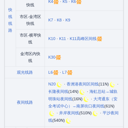
K4
·
K5
·
K6
快线
快
线
市区-金湾区
K7
·
K8
·
K9
线
快线
路
市区-横琴快
K10
·
K11
·
K11高峰区间线
线
金湾区内快
K30
线
观光线路
L6
·
L7
N20
·
香洲港夜间区间线
(11N)
·
长隆夜间线
(14N)
·
海虹总站→城轨
明珠站夜间线
(16N)
·
大湾通东（安
夜间线路
全考试中心）→南屏街口夜间线
(61N)
·
井岸夜间线
(510N)
·
平沙夜间
线
(540N)