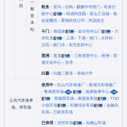
一
区
乾务
：
新沟
-
石狗
-
麒麟中学西门
-
乾务行
般
政中心
-
则成科技园
-
富山工业城
-
格
首
创龙蟠坊
-
爱旭科技公司
-
鸿茂路北
末
站
斗门
：
御温泉
-
金台寺外山门
-
大
赤坎东
-
上洲
-
下洲
-
南门
-
大环村
-
汉坑
-
南门冲
-
东滘党群中心
莲洲
：
莲溪
-
三角党群中心
-
粉洲
-
莲
洲文化中心
-
东湾
白藤
：
白藤二路东
-
幸福小学
使用中
：
红山汽车维修厂
-
香洲汽车维修厂
-
粤海西车场
-
南屏换乘中心
-
翠微西车场
-
南溪保养场
-
TOD
公共汽车保养
小镇车场
-
长隆综合车场
-
金融岛
场、停车场
车场
-
万家居车场
已停用
：
农控车场
-
尖峰山车场