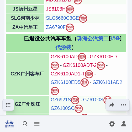
JS扬州亚星
JS6103H
SLG河南少林
SLG6660C3GE
ZA中汽星王
ZA6790F
已退役公共汽车车型（
珠海公汽第二
折叠
代涂装
）
GZK6100AD
-
GZK6100ED
-
GZK6100ADT-2
-
GZK6100AD1-T
-
GZK广州客车厂
GZK6100ED5
-
GZK6101AD2
GZ6921S
-
GZ6100S
-
目录
分享此页面
更多操
GZ广州珠江
GZ6100SC
CJ6800G1CH
-
CJ6922G1CH
-
CJ6922T1C1H
-
打开/关闭搜索
打开/关闭菜单
切换首选
打
CJ常州长江