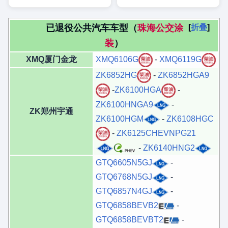
已退役公共汽车车型（
珠海公交涂
折叠
装
）
XMQ厦门金龙
XMQ6106G
-
XMQ6119G
ZK6852HG
-
ZK6852HGA9
-
ZK6100HGA
-
ZK6100HNGA9
-
ZK郑州宇通
ZK6100HGM
-
ZK6108HGC
-
ZK6125CHEVNPG21
-
ZK6140HNG2
GTQ6605N5GJ
-
GTQ6768N5GJ
-
GTQ6857N4GJ
-
GTQ6858BEVB2
-
GTQ6858BEVBT2
-