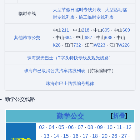
大型节假日临时专线列表
·
大型活动临
临时专线
时专线列表
·
施工临时专线列表
中山
211
· 中山
218
· 中山
605
· 中山
609
其他跨市公交
· 中山
684
· 中山
687
· 中山
688
· 中山
K28
· 江门
732
· 江门
W223
· 江门
W226
珠海观光巴士（T字头特快专线及观光线路）
珠海市已取消公共汽车路线列表
（持续编辑中）
珠海市巴士路线编号规律
勤学公交线路
勤学公交
折叠
02
·
04
·
05
·
06
·
07
·
08
·
09
·
10
·
11
·
12
·
13
·
14
·
15
·
16
·
17
·
18
·
20
·
26
·
27
·