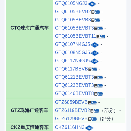
GTQ6105NGJ3
-
GTQ6105BEVB2
-
GTQ6105BEVB3
-
GTQ珠海广通汽车
GTQ6105BEVBT3
-
GTQ6105BEVBT11
-
GTQ6107N4GJ5
-
GTQ6108N5GJ5
-
GTQ6117N4GJ5
-
GTQ6117BEVB
-
GTQ6121BEVBT3
-
GTQ6123BEVBT3
-
GTQ6146BEVBT8
GTZ6859BEVB
-
GTZ珠海广通客车
GTZ6119BEVB2
（部分） -
GTZ6129BEVB
（部分）
CKZ重庆恒通客车
CKZ6116HN3