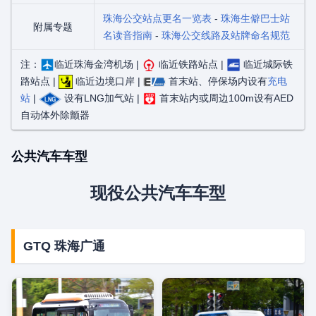
珠海公交站点更名一览表
-
珠海生僻巴士站
附属专题
名读音指南
-
珠海公交线路及站牌命名规范
注：
临近珠海金湾机场 |
临近铁路站点 |
临近城际铁
路站点 |
临近边境口岸 |
首末站、停保场内设有
充电
站
|
设有LNG加气站 |
首末站内或周边100m设有AED
自动体外除颤器
公共汽车车型
现役公共汽车车型
GTQ 珠海广通