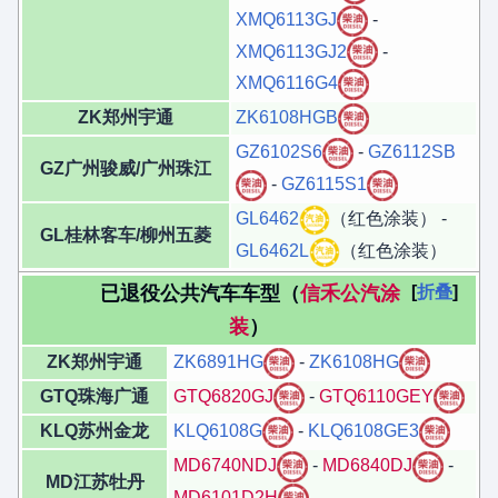
XMQ6113GJ
-
XMQ6113GJ2
-
XMQ6116G4
ZK郑州宇通
ZK6108HGB
GZ6102S6
-
GZ6112SB
GZ广州骏威/广州珠江
-
GZ6115S1
GL6462
（红色涂装） -
GL桂林客车/柳州五菱
GL6462L
（红色涂装）
已退役公共汽车车型（
信禾公汽涂
折叠
装
）
ZK郑州宇通
ZK6891HG
-
ZK6108HG
GTQ珠海广通
GTQ6820GJ
-
GTQ6110GEY
KLQ苏州金龙
KLQ6108G
-
KLQ6108GE3
MD6740NDJ
-
MD6840DJ
-
MD江苏牡丹
MD6101D2H