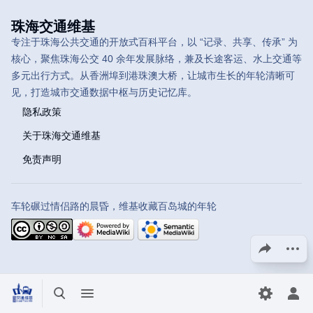
珠海交通维基
专注于珠海公共交通的开放式百科平台，以 “记录、共享、传承” 为
核心，聚焦珠海公交 40 余年发展脉络，兼及长途客运、水上交通等
多元出行方式。从香洲埠到港珠澳大桥，让城市生长的年轮清晰可
见，打造城市交通数据中枢与历史记忆库。
隐私政策
关于珠海交通维基
免责声明
车轮碾过情侣路的晨昏，维基收藏百岛城的年轮
分享此页面
更多操
打开/关闭搜索
打开/关闭菜单
切换首选
打