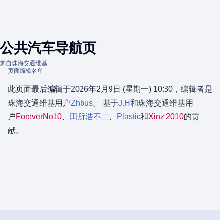
公共汽车导航页
来自珠海交通维基
页面编辑名单
此页面最后编辑于2026年2月9日 (星期一) 10:30，编辑者是
珠海交通维基用户
Zhbus
。 基于
J.H
和珠海交通维基用
户
ForeverNo10
、​
田所浩不二
、​
Plastic
和
Xinzi2010
的贡
献。