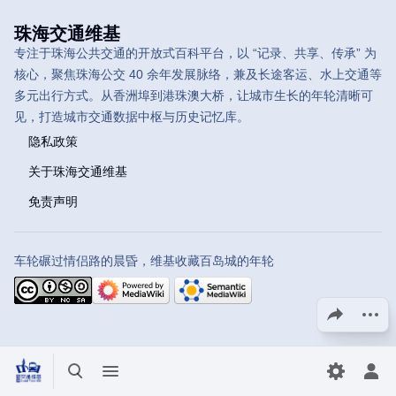
珠海交通维基
专注于珠海公共交通的开放式百科平台，以 “记录、共享、传承” 为
核心，聚焦珠海公交 40 余年发展脉络，兼及长途客运、水上交通等
多元出行方式。从香洲埠到港珠澳大桥，让城市生长的年轮清晰可
见，打造城市交通数据中枢与历史记忆库。
隐私政策
关于珠海交通维基
免责声明
车轮碾过情侣路的晨昏，维基收藏百岛城的年轮
分享此页面
更多操
打开/关闭搜索
打开/关闭菜单
切换首选
打