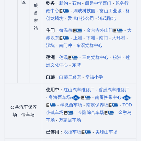
区
乾务
：
新沟
-
石狗
-
麒麟中学西门
-
乾务行
般
政中心
-
则成科技园
-
富山工业城
-
格
首
创龙蟠坊
-
爱旭科技公司
-
鸿茂路北
末
站
斗门
：
御温泉
-
金台寺外山门
-
大
赤坎东
-
上洲
-
下洲
-
南门
-
大环村
-
汉坑
-
南门冲
-
东滘党群中心
莲洲
：
莲溪
-
三角党群中心
-
粉洲
-
莲
洲文化中心
-
东湾
白藤
：
白藤二路东
-
幸福小学
使用中
：
红山汽车维修厂
-
香洲汽车维修厂
-
粤海西车场
-
南屏换乘中心
-
翠微西车场
-
南溪保养场
-
TOD
公共汽车保养
小镇车场
-
长隆综合车场
-
金融岛
场、停车场
车场
-
万家居车场
已停用
：
农控车场
-
尖峰山车场