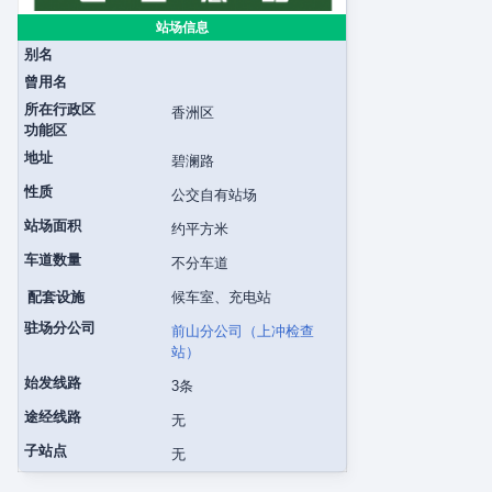
站场信息
别名
曾用名
所在行政区
香洲区
功能区
地址
碧澜路
性质
公交自有站场
站场面积
约平方米
车道数量
不分车道
配套设施
候车室、充电站
驻场分公司
前山分公司（上冲检查
站）
始发线路
3条
途经线路
无
子站点
无