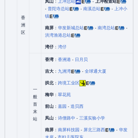
凤山
：
上冲总站
-
上冲检查站
-
普陀寺总站
-
南溪总站
-
上冲小
镇
香
洲
南屏
：
华发新城总站
-
南湾总站
-
区
洪湾渔港总站
湾仔
：
湾仔
香湾
：
香洲港
-
日月贝
吉大
：
九洲湾
-
全球通大厦
拱北
：
跨境工业区
一
梅华
：
翠花苑
般
首
前山
：
嘉园
-
造贝西
末
凤山
：
诗僧路中
-
三溪实验小学
站
南屏
：
南屏科技园
-
屏北三路西
-
华发
水岸
-
市妇儿医院东