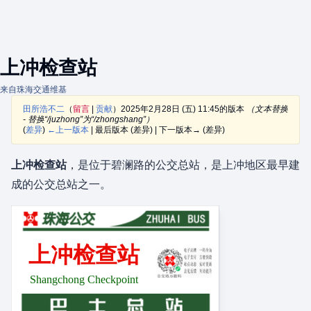
上冲检查站
来自珠海交通维基
田所浩不二
（
留言
|
贡献
）
2025年2月28日 (五) 11:45的版本
（文本替换
- 替换“/juzhong”为“/zhongshang”）
(
差异
)
←上一版本
| 最后版本 (差异) | 下一版本→ (差异)
上冲检查站
，是位于碧澜路的公交总站，是上冲地区最早建
成的公交总站之一。
上冲检查站
Shangchong Checkpoint