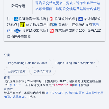
珠海公交站点更名一览表
-
珠海生僻巴士站
附属专题
名读音指南
-
珠海公交线路及站牌命名规范
注：
临近珠海金湾机场 |
临近铁路站点 |
临近城际铁
路站点 |
临近边境口岸 |
首末站、停保场内设有
充电
站
|
设有LNG加气站 |
首末站内或周边100m设有AED
自动体外除颤器
分类
Pages using DataTable2 data
Pages using table "Stoptable"
公共汽车总站
公共汽车站场
作者
此页面最后编辑于2026年8月8日 (星期六) 18:42，编辑者是珠海交通维基用
户
田所浩不二
。 基于珠海交通维基用户
ForeverNo10
和
其他
的贡献。
著作权
除非另有声明，本网站内容采用
BY-NC-SA 3.0（知识共享-署名-非商业性使用-
相同方式共享 3.0）
授权。