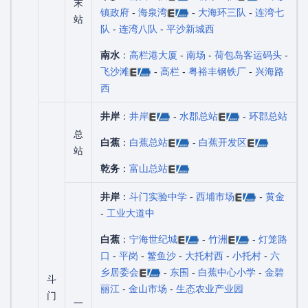
末
镇政府
-
海泉湾
-
大海环三队
-
连湾七
站
队
-
连湾八队
-
平沙新城西
南水
：
高栏港大厦
-
南场
-
荷包岛客运码头
-
飞沙滩
-
高栏
-
粤裕丰钢铁厂
-
兴海路
西
井岸
：
井岸
-
水郡总站
-
环郡总站
总
白蕉
：
白蕉总站
-
白蕉开发区
站
乾务
：
富山总站
井岸
：
斗门实验中学
-
西埔市场
-
黄金
-
工业大道中
白蕉
：
宁海世纪城
-
竹洲
-
灯笼路
口
-
平岗
-
鳘鱼沙
-
大托村西
-
小托村
-
六
乡居委会
-
东围
-
白蕉中心小学
-
金碧
斗
丽江
-
金山市场
-
生态农业产业园
门
一