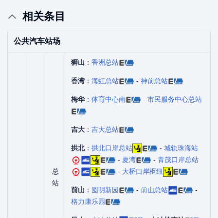
相关条目
公共汽车站场
狮山
：
香洲总站
香湾
：
海虹总站
-
神前总站
梅华
：
体育中心南
-
市民服务中心总站
吉大
：
吉大总站
拱北
：
拱北口岸总站
-
城轨珠海站
-
夏湾
-
青茂口岸总站
总
-
大桥口岸枢纽
站
前山
：
圆明新园
-
前山总站
-
格力康乐园