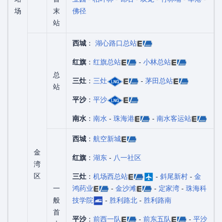
场
末
佛径
站
西城
：
湖心路口总站
红旗
：
红旗总站
-
小林总站
总
三灶
：
三灶
-
茅田总站
站
平沙
：
平沙
南水
：
南水
-
珠海港
-
南水客运站
西城
：
航空新城
金
红旗
：
湖东
-
八一社区
湾
区
三灶
：
机场西总站
-
斜尾新村
-
金
一
鸿药业
-
金沙滩
-
定家湾
-
珠海科
般
技学院
-
胜利路北
-
胜利路南
首
平沙
：
前西一队
-
前东五队
-
平沙