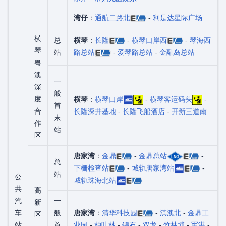
湾仔
：
通航二路北
-
利是达星际广场
横
总
横琴
：
长隆
-
横琴口岸西
-
琴海西
琴
站
路总站
-
爱琴路总站
-
金融岛总站
粤
澳
一
深
般
度
横琴
：
横琴口岸
-
横琴客运码头
-
首
合
长隆深井基地
-
长隆飞船酒店
-
开新三道南
末
作
站
区
唐家湾
：
金鼎
-
金鼎总站
-
总
下栅检查站
-
城轨唐家湾站
-
站
公
城轨珠海北站
共
高
汽
一
新
车
般
唐家湾
：
清华科技园
-
淇澳北
-
金鼎工
区
站
首
业园
-
柏叶林
-
锦石
-
双龙
-
竹林埔
-
军港
-