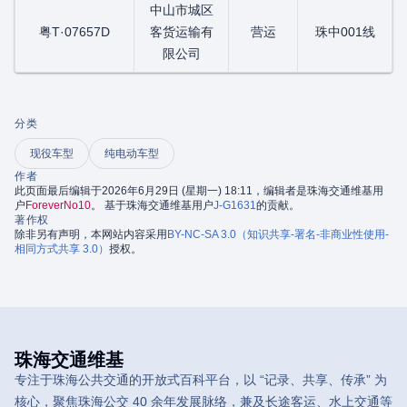
中山市城区
粤T·07657D
客货运输有
营运
珠中001线
限公司
分类
现役车型
纯电动车型
作者
此页面最后编辑于2026年6月29日 (星期一) 18:11，编辑者是珠海交通维基用
户
ForeverNo10
。 基于珠海交通维基用户
J-G1631
的贡献。
著作权
除非另有声明，本网站内容采用
BY-NC-SA 3.0（知识共享-署名-非商业性使用-
相同方式共享 3.0）
授权。
珠海交通维基
专注于珠海公共交通的开放式百科平台，以 “记录、共享、传承” 为
核心，聚焦珠海公交 40 余年发展脉络，兼及长途客运、水上交通等