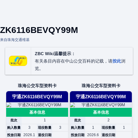
ZK6116BEVQY99M
来自珠海交通维基
ZBC Wiki温馨提示：
有关条目内容在中山公交百科的记载，请
按此
浏
览。
珠海公交车型资料卡
珠海公交车型资料卡
宇通ZK6116BEVQY99M
宇通ZK6116BEVQY99M
基本信息
基本信息
1
2
批次
批次
3
3
1
1
购入数量
现役数量
购入数量
现役数量
2026.1
2026.6
投放日期
退役日期
投放日期
退役日期