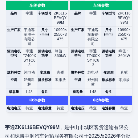
车辆参数
车辆参数
宇通
ZK6116
宇通
ZK6116
品牌
车辆型号
品牌
车辆型号
BEVQY
BEVQY
99M
99M
宇通客
10990×
宇通客
10990×
生产厂家
尺寸
生产厂家
尺寸
车股份
(mm)
2550×3
车股份
(mm)
2550×3
有限公
475
有限公
475
司
司
宇通
峰值：
宇通
峰值：
驱动电机
驱动电机
驱动电机
驱动电机
型号
TZ400X
功率
360kW
型号
TZ400X
功率
360kW
SYTC6
SYTC6
3
3
纯电动
直驱
纯电动
直驱
燃料种类
变速箱
燃料种类
变速箱
郑州科
零排放
郑州科
零排放
空调
排放标准
空调
排放标准
林
林
L48
L48
载客量
备注
载客量
备注
电池参数
电池参数
待查
待查
待查
待查
电池电压
电池容量
电池电压
电池容量
宇通ZK6116BEVQY99M
，是中山市城区客货运输有限公
司和珠海中润汽车运输服务有限公司于2025及2026年分批